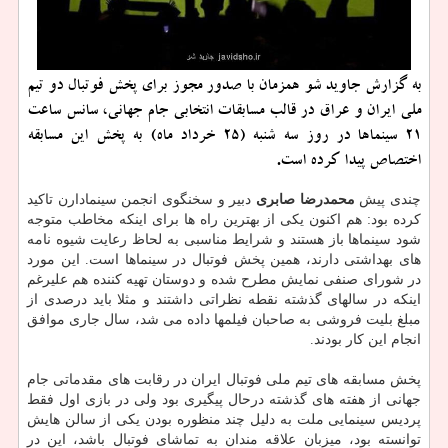
به گزارش جاوید شو همزمان با صدور مجوز برای پخش فوتبال دو تیم
ملی ایران و عراق در قالب مسابقات انتخابی جام جهانی، سانس ساعت
۲۱ سینماها در روز سه شنبه (۲۵ خرداد ماه) به پخش این مسابقه
اختصاص پیدا کرده است.
چندی پیش
محمدرضا صابری
دبیر و سخنگوی انجمن سینمادارن تاکید
کرده بود: هم اکنون یکی از بهترین راه ها برای اینکه مخاطب متوجه
شود سینماها باز هستند و شرایط مناسبی به لحاظ رعایت شیوه نامه
های بهداشتی دارند، همین پخش فوتبال در سینماها است. این مورد
در شورای صنفی نمایش مطرح شده و دوستان تهیه کننده هم علیرغم
اینکه در سالهای گذشته نقطه نظراتی داشتند و مثلا باید درصدی از
مبلغ بلیت فروشی به صاحبان فیلمها داده می شد، سال جاری موافق
انجام این کار بودند.
پخش مسابقه های تیم ملی فوتبال ایران در رقابت های مقدماتی جام
جهانی از هفته های گذشته درحال پیگیری بود ولی در بازی اول فقط
پردیس سینمایی ملت به دلیل چند منظوره بودن یکی از سالن هایش
توانسته بود، میزبان علاقه مندان به تماشای فوتبال باشد، این در