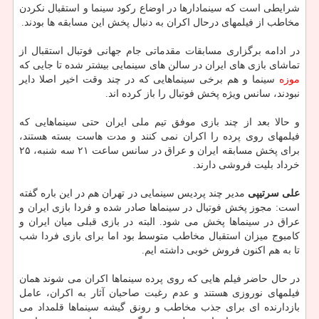
شرایطی است که سینمادارها در اوضاع رکود سینما و استقبال نکردن
مخاطب از فیلمهای درحال اکران به دنبال پخش این مسابقه ها بودند.
در ادامه برگزاری مسابقات مقدماتی جام جهانی فوتبال استقبال از
تماشای بازی های ایران در سالن های سینمایی بیشتر شده تا جایی که
موزه
سینما و هم برخی سینماهایی که در چند وقت اخیر اصلا دایر
نبودند، سانس ویژه پخش فوتبال را باز کرده اند.
و حالا بعد از چند بازی موفق تیم ملی ایران حتی سینماهایی که
فیلمهای روی پرده را اکران نمی کنند و مدت هاست بسته هستند،
برای پخش مسابقه ایران و عراق در سانس ساعت ۲۱ سه شنبه، ۲۵
خرداد بلیت فروشی دارند.
علی سرتیپی
مدیر چند پردیس سینمایی در تهران هم در این باره گفته
است: مجوز پخش فوتبال در سینماها صادر شده و فردا بازی ایران و
عراق در سینماها پخش می شود. البته در بازی قبلی میان ایران و
کامبوج میزان استقبال مخاطب متوسط بود اما برای بازی فردا شب
تا به هم اکنون فروش خوبی داشته ایم.
در حال حاضر فیلم هایی که روی پرده سینماها اکران می شوند همان
فیلمهای نوروزی هستند و عدم رغبت صاحبان آثار به اکران، عامل
بازدارنده ای برای جذب مخاطب و رونق گیشه سینماها قلمداد می