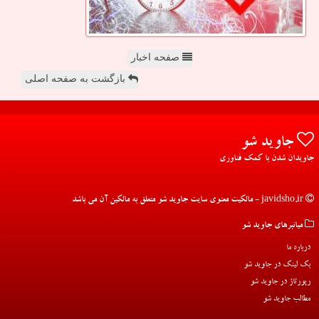
صفحه اخبار
بازگشت به صفحه اصلی
جاوید شو
جاویدان شدن با کمک فناوری
javidsho.ir - مالکیت معنوی سایت جاوید شو متعلق به مالکین آن می باشد
میانبرهای جاوید شو
درباره ما
بک لینک در جاوید شو
رپورتاژ در جاوید شو
مطالب جاوید شو