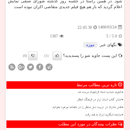
شود. در همین راستا در جلسه روز گذشته شورای صنفی نمایش
اعلام گردید که باز هم هیچ فیلم جدیدی متقاضی اکران نبوده است.
1400/03/24
22:45:30
1307
/ 5
5.0
تگهای خبر:
موزه
این پست جاوید شو را پسندیدید؟
(0)
(1)
تازه ترین مطالب مرتبط
تابلوی حمایت استاد فرشچیان مرمت شد
انتشار کتاب انسان تراز در فرهنگ انتظار
نقش مادران در تربیت نسل منتظر را در ماهنامه موعود بخوانید
نماینده اسکاری ایران به هند رفت
نظرات بینندگان در مورد این مطلب