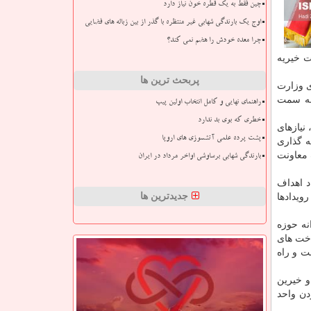
چین فقط به یک قطره خون نیاز دارد
اوج یک بارندگی شهابی غیر منتظره با گذر از بین زباله های فضایی
چرا معده خودش را هضم نمی کند؟
ت خیریه
پربحث ترین ها
ی وزارت
 به سمت
راهنمای نهایی و کامل انتخاب اولین پیپ
خطری که بوی بد ندارد
نیازهای
پشت پرده علمی آتشسوزی های اروپا
­ گذاری
 معاونت
بارندگی شهابی برساوشی اواخر مرداد در ایران
د اهداف
جدیدترین ها
ویدادها
نه حوزه
اخت های
ت و راه
و خیرین
دن واحد