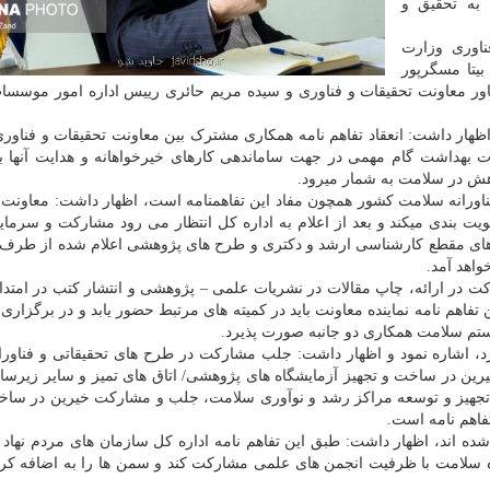
 به تحقیق و
اوری وزارت
یتا مسگرپور
اور معاونت تحقیقات و فناوری و سیده مریم حائری رییس اداره امور موسسا
هار داشت: انعقاد تفاهم نامه همکاری مشترک بین معاونت تحقیقات و فناور
ت بهداشت گام مهمی در جهت ساماندهی کارهای خیرخواهانه و هدایت آنها
در سلامت به­­ شمار می­­رود.
و فناورانه سلامت کشور همچون مفاد این تفاهم­نامه است، اظهار داشت: معاونت، 
یت بندی می­کند و بعد از اعلام به اداره کل انتظار می ­رود مشارکت و سرمایه
مه ­های مقطع کارشناسی ارشد و دکتری و طرح های پژوهشی اعلام شده از طرف
واهد آمد.
 در ارائه، چاپ مقالات در نشریات علمی – پژوهشی و انتشار کتب در امتدا
م نامه نماینده معاونت باید در کمیته های مرتبط حضور یابد و در برگزاری ر
 سلامت همکاری دو جانبه صورت ­پذیرد.
دارد، اشاره نمود و اظهار داشت: جلب مشارکت در طرح های تحقیقاتی و فناورا
ین در ساخت و تجهیز آزمایشگاه های پژوهشی/ اتاق های تمیز و سایر زیرس
تجهیز و توسعه مراکز رشد و نوآوری سلامت، جلب و مشارکت خیرین در ساخ
فاهم نامه است.
ه شده ­اند، اظهار داشت: طبق این تفاهم نامه اداره کل سازمان های مردم نهاد 
سلامت با ظرفیت انجمن های علمی مشارکت کند و سمن ها را به اضافه کر