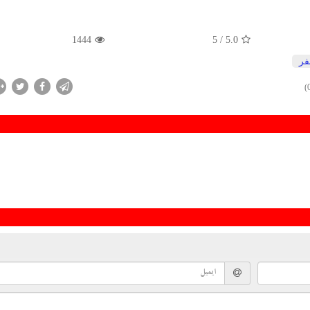
1444
/ 5
5.0
ر