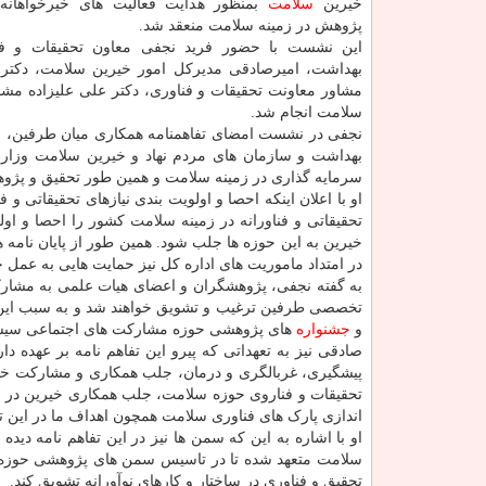
خیرین
سلامت
بمنظور هدایت فعالیت­ های خیرخواهانه
پژوهش در زمینه سلامت منعقد شد.
این نشست با حضور فرید نجفی معاون تحقیقات و فن
بهداشت، امیرصادقی مدیرکل امور خیرین سلامت، دکتر ب
مشاور معاونت تحقیقات و فناوری، دکتر علی علیزاده مش
سلامت انجام شد.
نجفی در نشست امضای تفاهم­نامه همکاری میان طرفین، اظ
بهداشت و سازمان های مردم نهاد و خیرین سلامت وزار
سرمایه ­گذاری در زمینه سلامت و همین طور تحقیق و پژوهش 
او با اعلان اینکه احصا و اولویت ­بندی نیازهای تحقیقاتی 
تحقیقاتی و فناورانه در زمینه سلامت کشور را احصا و اولو
خیرین به این حوزه­ ها جلب شود. همین طور از پایان نا
در امتداد ماموریت های اداره کل نیز حمایت­ هایی به عمل خ
به گفته نجفی، پژوهشگران و اعضای هیات علمی به مشارکت
تخصصی طرفین ترغیب و تشویق خواهند شد و به سبب این تفاه
و
جشنواره
های پژوهشی حوزه مشارکت های اجتماعی سیستم
صادقی نیز به تعهداتی که پیرو این تفاهم نامه بر عهده 
پیشگیری، غربالگری و درمان، جلب همکاری و مشارکت خیر
تحقیقات و فناروی حوزه سلامت، جلب همکاری خیرین در 
اندازی پارک های فناوری سلامت همچون اهداف ما در این ت
او با اشاره به این که سمن ها نیز در این تفاهم نامه دید
سلامت متعهد شده تا در تاسیس سمن های پژوهشی حوزه 
تحقیق و فناوری در ساختار و کارهای نوآورانه تشویق کند.