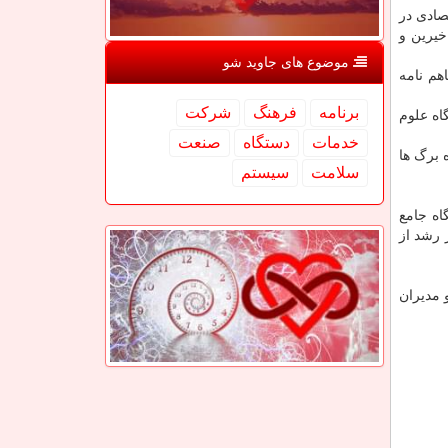
صادی در
خیرین و
موضوع های جاوید شو
هم نامه
برنامه
فرهنگ
شركت
اه علوم
خدمات
دستگاه
صنعت
 برگ ها
سلامت
سیستم
اه جامع
 رشد از
 مدیران