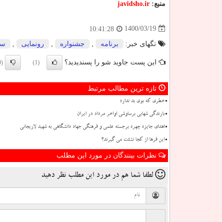
منبع:
javidsho.ir
1400/03/19
10:41:28
تگهای خبر:
برنامه
,
جشنواره
,
رونمایی
,
سف
این پست جاوید شو را پسندیدید؟
(0)
(1)
تازه ترین مطالب مرتبط
خطری که بوی بد ندارد
بارندگی شهابی برساوشی اواخر مرداد در ایران
اهدای جایزه چهره برجسته علمی و فرهنگی جهاد دانشگاهی به شهید لاریجانی
این فرها از کجا نشئت می گیرند؟
نظرات بینندگان در مورد این مطلب
لطفا شما هم
در مورد این مطلب
نظر دهید