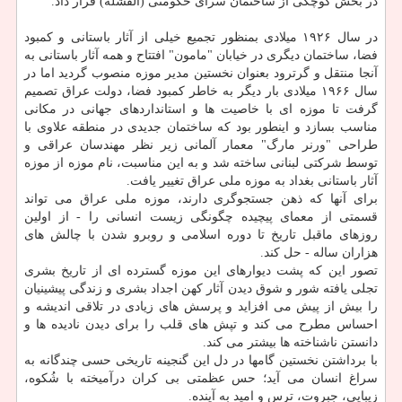
در بخش کوچکی از ساختمان سرای حکومتی (القشلة) قرار داد.
در سال ۱۹۲۶ میلادی بمنظور تجمیع خیلی از آثار باستانی و کمبود
فضا، ساختمان دیگری در خیابان "مامون" افتتاح و همه آثار باستانی به
آنجا منتقل و گرترود بعنوان نخستین مدیر موزه منصوب گردید اما در
سال ۱۹۶۶ میلادی بار دیگر به خاطر کمبود فضا، دولت عراق تصمیم
گرفت تا موزه ای با خاصیت ها و استانداردهای جهانی در مکانی
مناسب بسازد و اینطور بود که ساختمان جدیدی در منطقه علاوی با
طراحی "ورنر مارگ" معمار آلمانی زیر نظر مهندسان عراقی و
توسط شرکتی لبنانی ساخته شد و به این مناسبت، نام موزه از موزه
آثار باستانی بغداد به موزه ملی عراق تغییر یافت.
برای آنها که ذهن جستجوگری دارند، موزه ملی عراق می تواند
قسمتی از معمای پیچیده چگونگی زیست انسانی را - از اولین
روزهای ماقبل تاریخ تا دوره اسلامی و روبرو شدن با چالش های
هزاران ساله - حل کند.
تصور این که پشت دیوارهای این موزه گسترده ای از تاریخ بشری
تجلی یافته شور و شوق دیدن آثار کهن اجداد بشری و زندگی پیشینیان
را بیش از پیش می افزاید و پرسش های زیادی در تلاقی اندیشه و
احساس مطرح می کند و تپش های قلب را برای دیدن نادیده ها و
دانستن ناشناخته ها بیشتر می کند.
با برداشتن نخستین گامها در دل این گنجینه تاریخی حسی چندگانه به
سراغ انسان می آید؛ حس عظمتی بی کران درآمیخته با شُکوه،
زیبایی، جبروت، ترس و امید به آینده.