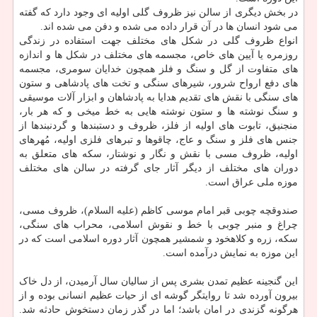
در بخش دیگری از سالن نیز ظروف گلی اولیه ای وجود دارد که گفته
می شود انسان ها در آن قرار داده می شده و دفن می شده اند.
انواع ظروف گلی در شکل های مختلف جهت استفاده در زندگی
روزمره یا آیین های خاص، مجسمه های مختلف در شکل ها و اندازه
های متفاوت از گل و سنگ و فلز همچون خدایان سومری، مجسمه
های دفع ارواح شرور، شیرهای سنگی و تخت های پادشاهی و ستون
های سنگی با نقش های تقدیم هدایا به پادشاهان و ابزار آلات موسیقی
و سنگ نوشته ها و ستون نوشته هایی به خط میخی و که هر بار،
منجنیق، تابوت های اولیه از فلز، ظروف و دستبندها و گردنبندها از
جنس های فلز و سنگ و عاج، چاقوها و تبرهای فلزی اولیه، مُهرهای
اولیه، ظروف مسی با نقش و نگار و نوشتار، سکه های متعلق به
دوران های مختلف از دیگر آثار جای گرفته در سالن های مختلف
موزه ملی عراق است.
صندوقچه چوبی قبر امام موسی کاظم (علیه السلام)، ظروف مسی،
چراغ و منبر چوبی با خط و نقوش اسلامی، محراب های سنگی،
سکه، زره و کلاهخود و شمشیر همچون آثار دوره اسلامی است که در
این موزه به نمایش درآمده است.
این گنجینه عظیم تمدن بشری پس از سالیان سال آرمیدن، از دل خاک
بیرون آورده شد تا روایتگر گوشه ای از حیات عظیم انسانی بوده و از
هرگونه گزندی در امان باشد؛ اما در گذر زمان دستخوش حادثه شد.