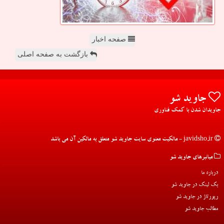
صفحه اخبار
بازگشت به صفحه اصلی
جاوید شو
جاویدان شدن با کمک فناوری
javidsho.ir - مالکیت معنوی سایت جاوید شو متعلق به مالکین آن می باشد
میانبرهای جاوید شو
درباره ما
بک لینک در جاوید شو
رپورتاژ در جاوید شو
مطالب جاوید شو