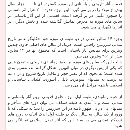
قدمت آثار تاریخی و باستانی این موزه گسترده ای تا ۱۰۰ هزار سال
پیش از میلاد را در بر می گیرد. این موزه حدود ۲۰۰ هزار اثر باستانی
را همچون نگینی در بر گرفته است. قسمتی از این آثار باستانی در
سالن های موزه به معرض نمایش گذاشته شده و بخش دیگری در
انبارها نگهداری می شود.
وجود ۱۴ سالن اصلی در دو طبقه ی موزه خود حکایتگر عمق تاریخ
تمدنی سرزمین رافدین است. هریک از سالن های اصلی حاوی چندین
ویترین برای نمایش آثار باستانی است که مجموع آنها در ۱۴ سالن،
بیش از ۴۵۱ ویترین می شود.
جالب این که سالن های موزه بر طبق زمانبندی تاریخی و تمدن هایی
که یکی از پس دیگری در میان النهرین شکل گرفته اند، تقسیم بندی
شده است؛ به نحوی که از عصر حجر و ماقبل تاریخ شروع و در ادامه
به ترتیب به تمدنهای سومری، بابلی، آشوری، کلدانی، ساسانی و
اسلامی با همه مراحل آن می رسد.
از جنبه زمانبندی، طبقه اول موزه حاوی قدیمی ترین آثار باستانی و
تمدنی است و با آمدن به طبقه همکف می توان دوره های متأخر و
تمدنهای پی در پی ظهور یافته در این سرزمین را دید؛ به شکلی که با
ورود از یک سالن به سالن دیگر در طبقه اول اندک اندک به دوره های
نزدیکتر تمدنی می رسیم تا این که آثار تمدن اسلامی نمایانگر می
شود.