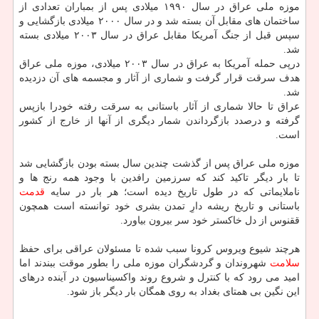
موزه ملی عراق در سال ۱۹۹۰ میلادی پس از بمباران تعدادی از
ساختمان های مقابل آن بسته شد و در سال ۲۰۰۰ میلادی بازگشایی و
سپس قبل از جنگ آمریکا مقابل عراق در سال ۲۰۰۳ میلادی بسته
شد.
درپی حمله آمریکا به عراق در سال ۲۰۰۳ میلادی، موزه ملی عراق
هدف سرقت قرار گرفت و شماری از آثار و مجسمه های آن دزدیده
شد.
عراق تا حالا شماری از آثار باستانی به سرقت رفته خودرا بازپس
گرفته و درصدد بازگرداندن شمار دیگری از آنها از خارج از کشور
است.
موزه ملی عراق پس از گذشت چندین سال بسته بودن بازگشایی شد
تا بار دیگر تاکید کند که سرزمین رافدین با وجود همه رنج ها و
ناملایماتی که در طول تاریخ دیده است؛ هر بار در سایه
قدمت
باستانی و تاریخ ریشه دارِ تمدن بشری خود توانسته است همچون
ققنوس از دل خاکستر خود سر بیرون بیاورد.
هرچند شیوع ویروس کرونا سبب شده تا مسئولان عراقی برای حفظ
سلامت
شهروندان و گردشگران موزه ملی را بطور موقت ببندند اما
امید می رود که با کنترل و شروع روند واکسیناسیون در آینده درهای
این نگین بی همتای بغداد به روی همگان بار دیگر باز شود.