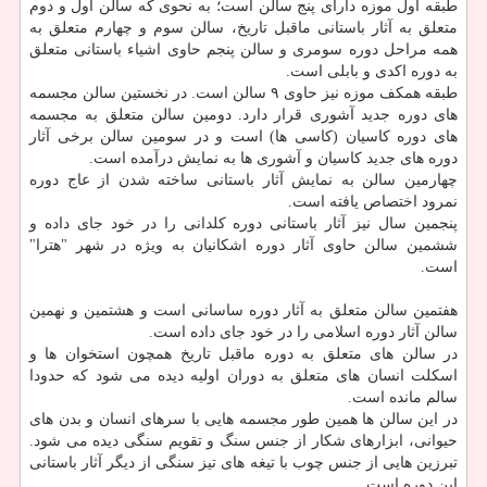
طبقه اول موزه دارای پنج سالن است؛ به نحوی که سالن اول و دوم
متعلق به آثار باستانی ماقبل تاریخ، سالن سوم و چهارم متعلق به
همه مراحل دوره سومری و سالن پنجم حاوی اشیاء باستانی متعلق
به دوره اکدی و بابلی است.
طبقه همکف موزه نیز حاوی ۹ سالن است. در نخستین سالن مجسمه
های دوره جدید آشوری قرار دارد. دومین سالن متعلق به مجسمه
های دوره کاسیان (کاسی ها) است و در سومین سالن برخی آثار
دوره های جدید کاسیان و آشوری ها به نمایش درآمده است.
چهارمین سالن به نمایش آثار باستانی ساخته شدن از عاج دوره
نمرود اختصاص یافته است.
پنجمین سال نیز آثار باستانی دوره کلدانی را در خود جای داده و
ششمین سالن حاوی آثار دوره اشکانیان به ویژه در شهر "هترا"
است.
هفتمین سالن متعلق به آثار دوره ساسانی است و هشتمین و نهمین
سالن آثار دوره اسلامی را در خود جای داده است.
در سالن های متعلق به دوره ماقبل تاریخ همچون استخوان ها و
اسکلت انسان های متعلق به دوران اولیه دیده می شود که حدودا
سالم مانده است.
در این سالن ها همین طور مجسمه هایی با سرهای انسان و بدن های
حیوانی، ابزارهای شکار از جنس سنگ و تقویم سنگی دیده می شود.
تبرزین هایی از جنس چوب با تیغه های تیز سنگی از دیگر آثار باستانی
این دوره است.