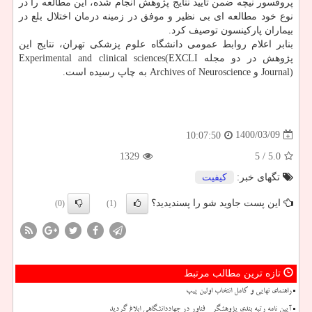
پروفسور نیچه ضمن تأیید نتایج پژوهش انجام شده، این مطالعه را در
نوع خود مطالعه ای بی نظیر و موفق در زمینه درمان اختلال بلع در
بیماران پارکینسون توصیف کرد.
بنابر اعلام روابط عمومی دانشگاه علوم پزشکی تهران، نتایج این
پژوهش در دو مجله Experimental and clinical sciences(EXCLI
Journal) و Archives of Neuroscience به چاپ رسیده است.
1400/03/09
10:07:50
1329
/ 5
5.0
تگهای خبر:
كیفیت
این پست جاوید شو را پسندیدید؟
(0)
(1)
تازه ترین مطالب مرتبط
راهنمای نهایی و کامل انتخاب اولین پیپ
آیین نامه رتبه بندی پژوهشگر - فناور در جهاددانشگاهی ابلاغ گردید