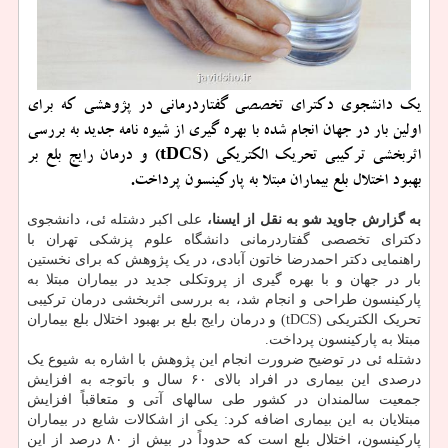
یک دانشجوی دکترای تخصصی گفتاردرمانی در پژوهشی که برای
اولین بار در جهان انجام شده با بهره گیری از شیوه نامه جدید به بررسی
اثربخشی ترکیبی تحریک الکتریکی (tDCS) و درمان رایج بلع بر
بهبود اختلال بلع بیماران مبتلا به پارکینسون پرداخت.
به گزارش جاوید شو به نقل از ایسنا،
علی اکبر دشتله ئی، دانشجوی
دکترای تخصصی گفتاردرمانی دانشگاه علوم پزشکی تهران با
راهنمایی دکتر احمدرضا خاتون آبادی، در یک پژوهش که برای نخستین
بار در جهان و با بهره گیری از پروتکلی جدید در بیماران مبتلا به
پارکینسون طراحی و انجام شد، به بررسی اثربخشی درمان ترکیبی
تحریک الکتریکی (tDCS) و درمان رایج بلع بر بهبود اختلال بلع بیماران
مبتلا به پارکینسون پرداخت.
دشتله ئی در توضیح ضرورت انجام این پژوهش با اشاره به شیوع یک
درصدی این بیماری در افراد بالای ۶۰ سال و باتوجه به افزایش
جمعیت سالمندان در کشور طی سالهای آتی و متعاقباً افزایش
مبتلایان به این بیماری اضافه کرد: یکی از اشکالات شایع در بیماران
پارکینسون، اختلال بلع است که حدوداً در بیش از ۸۰ درصد از این