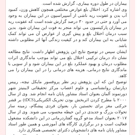
بیماران در طول دوره بیماری، گزارش شده است.
وی اشاره کرد: اختلال بلع عوارض مختلفی همچون کاهش وزن، کمبود
آب بدن و عفونت ریه ناشی از آسپیراسیون در این بیماران به وجود
می آورد و حتی در حدود ۳۰ درصد گزارش شده است که عفونت ریه
در بیماران پارکینسون می تواند منجر به فوت این بیماران شود. بدین
سبب درمان اختلال بلع و پیش گیری از عوارض آن می تواند کمک
شایانی به این بیماران کند و در کیفیت زندگی آنها اثر مطلوبی داشته
باشد.
ایشان سپس در توضیح نتایج این پژوهش اظهار داشت: نتایج مطالعه
نشان داد درمان ترکیبی اختلال بلع می تواند موجب ماندگاری اثرات
مطلوب درمان و بهبود عملکرد بلع در این بیماران شود و از سویی با
ماندگاری نتایج درمانی، هزینه های درمانی را در این بیماران را می
کاهد.
توضیح این که این پژوهش زیر نظر پروفسور مایکل نیچه، رییس
دپارتمان روانشناسی و علوم اعصاب مرکز تحقیقاتی لایبنیتز شهر
دورتموند آلمان بعنوان استاد مشاور پایان نامه انجام شد. وی از سال
۲۰۰۰ با مطرح کردن اثربخش بودن تحریک الکتریکی(tDCS) بر قشر
حرکتی مغز برای نخستین بار، بعنوان فردی پیشگام، زمینه ساز
تحولات بزرگ و جدیدی در این حیطه محسوب می شوند. وی از سال
۲۰۱۷ بعنوان استاد مدعو گروه گفتاردرمانی در این دانشکده مشغول
فعالیت است و در برگزاری کارگاه های آموزشی و همین طور استاد
مشاور پایان نامه های دانشجویان دکترای تخصصی همکاری دارد.