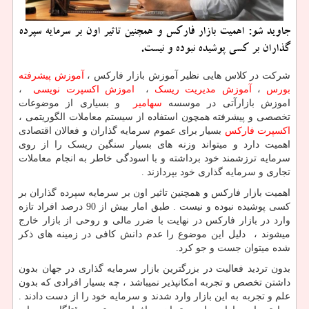
جاوید شو: اهمیت بازار فاركس و همچنین تاثیر اون بر سرمایه سپرده
گذاران بر كسی پوشیده نبوده و نیست.
شرکت در کلاس هایی نظیر آموزش بازار فارکس ،
آموزش پیشرفته
بورس
،
آموزش مدیریت ریسک
،
اموزش اکسپرت نویسی
،
اموزش بازارآتی در موسسه
سهامیر
و بسیاری از موضوعات
تخصصی و پیشرفته همچون استفاده از سیستم معاملات الگوریتمی ،
اکسپرت فارکس
بسیار برای عموم سرمایه گذاران و فعالان اقتصادی
اهمیت دارد و میتواند وزنه های بسیار سنگین ریسک را از روی
سرمایه ترزشمند خود برداشته و با اسودگی خاطر به انجام معاملات
تجاری و سرمایه گذاری خود بپردازند .
اهمیت بازار فارکس و همچنین تاثیر اون بر سرمایه سپرده گذاران بر
کسی پوشیده نبوده و نیست . طبق امار بیش از 90 درصد افراد تازه
وارد در بازار فارکس در نهایت با ضرر مالی و روحی از بازار خارج
میشوند ، دلیل این موضوع را عدم دانش کافی در زمینه های ذکر
شده میتوان جست و جو کرد.
بدون تردید فعالیت در بزرگترین بازار سرمایه گذاری در جهان بدون
داشتن تخصص و تجربه امکانپذیر نمیباشد ، چه بسیار افرادی که بدون
علم و تجربه به این بازار وارد شدند و سرمایه خود را از دست دادند .