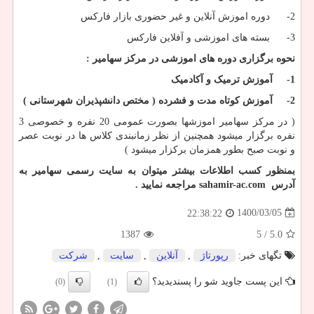
2- دوره اموزش آنلاین و غیر حضوری بازار فارکس
3- بسته های اموزشی و آفلاین فارکس
نحوه برگزاری دوره های اموزشی در مرکز سهامیر :
1-
آموزش ترمیک و آکادمیک
2-
آموزش کوتاه مدت و فشرده ( مختص دانشپذیران شهرستانی )
( در مرکز سهامیر اموزشها بصورت عمومی 20 نفره و خصوصی 3
نفره برگزار میشود همچنین از نظر زمانبندی کلاس ها در نوبت عصر
و نوبت صبح بطور همزمان برکزار میشود )
بمنظور کسب اطلاعات بیشتر میتوان به سایت رسمی سهامیر به
آدرس
sahamir-ac.com
مراجعه نمایید .
1400/03/05
22:38:22
1387
/ 5
5.0
تگهای خبر:
رپورتاژ
,
آنلاین
,
سایت
,
شركت
این پست جاوید شو را پسندیدید؟
(0)
(1)