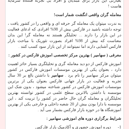
بعبارتی این بازار برای مبتدیان و افراد بی تجربه قتلگاه سرمایه
هاست !
معامله گران واقعی انگشت شمار است!
به ندرت میتوان یک معامله گر حرفه ای و واقعی را در کشور یافت ،
توجه داشته باشید در فارکس بیش از 98% افرادی که ادعای فعالیت
در این بازار را دارند ... تحلیلگر هستند نه معامله گر! این بدان
معناست که بیش از 98% افراد بصورت تئوریک با مباحث بازار
فارکس آشنایی دارند اما نمیتوانند از این بازار سود کسب کنند .
معرفی ( سهامیر ) بهترین مرکز تخصصی اموزش فارکس در کشور :
اموزش فارکس از دو دید معامله گری و تحلیلگری بسیاز حائز اهمیت
دارد ، بعنوان یکی از بهترین موسسات اموزش فارکس در کشور
میتوان مرکز سهامیر را نام برد .
سهامیر
با داشتن بالغ بر 30 سال
تجربه و فعالیت در بازار جهانی فارکس بعنوان یکی از برترین
موسسات اموزش فارکس در کشور شناخته میشود ، بدون شک این
موسسه با داشتن بالاترین سطح علمی در کشور توانسته بهترین
تحلیلگران و معامله گران حال حاضر در کشور را تربیت کند ، این
موسسه با دارا بودن بیش از 20 شعبه داخلی و خارجی یکی از بهترین
اموزشگاه ها در حوزه بازار فارکس بشمار می آید .
شرایط برگزاری دوره های اموزشی سهامیر :
1- دوره اموزش حضوری و آکادمیک بازار فارکس