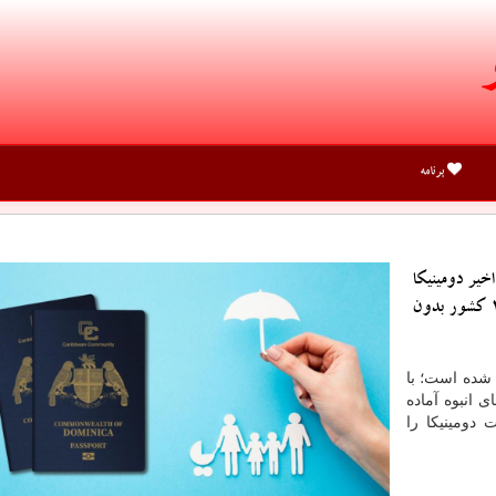
برنامه
خیر دومینیكا
رتبه 37 را كسب كرده و با این پاسپورت امكان سفر به 140 كشور بدون
 شده است؛ با
انبوه آماده
دومینیکا را