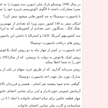
سبز) مشارکت داشته تا الگوی اکوتوریسم جزیره خود را بس
با پاسپورت دومینیکا به چه کشور هایی میشود سفر کرد؟
امکان سفر به 140 کشور بدون ویزا که تعدادی از مهمترین کشورها عبارتند از: انگلستان، اتحادیه اروپا درحوزه شینگن
،هنگ کنگ ، سنگاپور، حتی تعدادی از کشورهایی که به ایران
سه کشورمهم آمریکا، کانادا و استرالیا با داشتن این پاسپورت میتوانید براحتی و
روش های دریافت پاسپورت دومینیکا:
اخذ پاسپورت در کمتر از چهار ماه به دو روش کمک بلاعو
روش
اش را به شما اعطا میکند.
روش سرمایه گذاری: که از طریق خرید سهام در یکی از پرو
مدارک مورد نیاز جهت اخذ پاسپورت دومینیکا:
.گواهی عدم سوء پیشینه نفر اصلی ، همسر و فرزندان بالای 11 سا
آزمایش عمومی خون،ادرار و ایدز برای تمامی اعضای خانوا
چهار قطعه عکس برای تمام اعضای خانواده با ابعاد 4.5 در 6.5
شناسنامه و کارت ملی تمامی اعضای خانواده