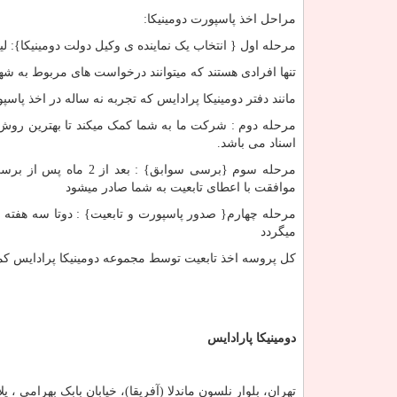
مراحل اخذ پاسپورت دومینیکا:
مرحله اول { انتخاب یک نماینده ی وکیل دولت دومینیکا}: 
تنها افرادی هستند که میتوانند درخواست های مربوط به شهر
مانند دفتر دومینیکا پرادایس که تجربه نه ساله در اخذ پاس
مرحله دوم : شرکت ما به شما کمک میکند تا بهترین روش ر
اسناد می باشد.
مرحله سوم {برسی سوابق
موافقت با اعطای تابعیت به شما صادر میشود
مرحله چهارم{ صدور پاسپورت و تابعیت} : دوتا سه هفته پ
میگردد
کل پروسه اخذ تابعیت توسط مجموعه دومینیکا پرادایس کمت
دومینیکا پارادایس
تهران، بلوار نلسون ماندلا (آفریقا)، خیابان بابک بهرامی ، پلاک ۱۱ ، طبقه چهارم ، واح