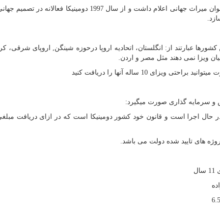
در سال 1998 یونسکو پارک ملی (مورن سه پیتون) را به عنوان میراث جهانی اعلام داشت و از سال 1997 دومینیکا فعا
ازد.
,
اروپای شرقی، کره
یان ویزا نمی دهند مثل مصر و اردن.
یزای 10 ساله آنها را دریافت کنید
ض و سرمایه گذاری صورت میگیرد:
 کمک بلاعوض به دولت یا دونیشن: که از سال1993 در حال اجرا است و قانون خود کشور دومینیکا است که در ازای دریافت 
ژه های تایید شده دولت می باشد.
ل
ده