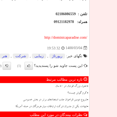
تلفن : 02186086559
همراه:
09121182978
http://dominicaparadise.com/
1400/03/04
19:53:32
تگهای خبر:
رپورتاژ
,
زیبایی
,
شركت
,
هنر
این پست جاوید شو را پسندیدید؟
(0)
(1)
تازه ترین مطالب مرتبط
تحول بزرگ فوتبال در ۵۰ سال
کرم گوش چیست؟
شروع دومین فراخوان جذب استعدادهای برتر در بخش خصوصی
شهادت یکی از مدیران شرکت ارتباطات سیار هرمزگان در حمله آمریکا
نظرات بینندگان در مورد این مطلب