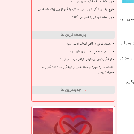
چین فقط به یک قطره خون نیاز دارد
اوج یک بارندگی شهابی غیر منتظره با گذر از بین زباله های فضایی
چرا معده خودش را هضم نمی کند؟
سی نیز،
پربحث ترین ها
ده و با این پاسپورت امکان سفر به 140 کشور بدون ویزا را
راهنمای نهایی و کامل انتخاب اولین پیپ
پشت پرده علمی آتشسوزی های اروپا
انند در
بارندگی شهابی برساوشی اواخر مرداد در ایران
اهدای جایزه چهره برجسته علمی و فرهنگی جهاد دانشگاهی به
شهید لاریجانی
کنیم:
جدیدترین ها