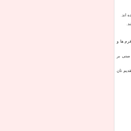
ه اند.
د.
رم ها و
لت مبنی بر
دیم تان