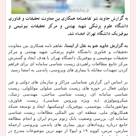
به گزارش جاوید شو تفاهمنامه همکاری بین معاونت تحقیقات و فناوری
دانشگاه علوم پزشکی شهید بهشتی و مرکز تحقیقات بیوشیمی و
بیوفیزیک دانشگاه تهران امضاء شد.
به گزارش جاوید شو به نقل از ایسنا،
تفاهم نامه همکاری بین معاونت
تحقیقات و فناوری دانشگاه علوم پزشکی شهید بهشتی و مرکز
تحقیقات بیوشیمی و بیوفیزیک دانشگاه تهران با هدف ایجاد و گسترش
مرکز جامع مطالعات راهبردی زیست شناسی سامانه ای برای فراهم
کردن تمهیدات مقابله با بیماری های ویروسی، پاندمی به امضا رسید.
بر اساس این گزارش شناسایی مراکز و سازمان های دولتی و غیر
دولتی فعال در حوزه های زیست شناسی سلولی مولکولی، زیست
شناسی سامانه ای، زیست شناسی ساختی، مهندسی ژنتیک،
میکروبیولوژی (به ویژه ویروس شناسی)، زیست فناوری،
بیوانفورماتیک، بیوشیمی، بیوفیزیک، اومیکس­ها، ایجاد و توسعه شبکه
همکاری­های ملی، منطقه ای، بین المللی مطالعات زیست شناسی
سامانه ای، بررسی وضعیت بانک ژنوم مردم ایران و انجام مطالعه
جامع درباره رویدادهای بروز بیماری های پاندمی ویروسی ازجمله
سارس، مرس، کووید ۱۹ و ایبولا از مهم ترین موضوعات مندرج در