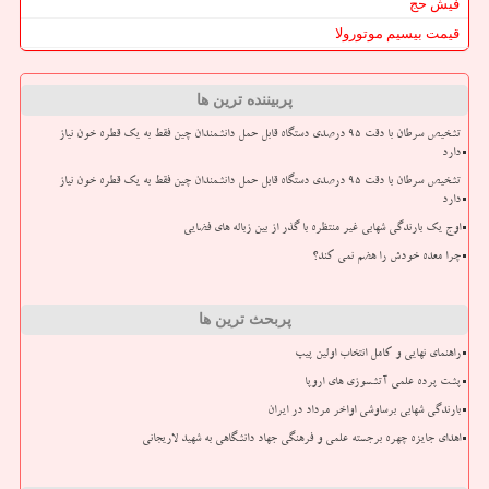
فیش حج
قیمت بیسیم موتورولا
پربیننده ترین ها
تشخیص سرطان با دقت ۹۵ درصدی دستگاه قابل حمل دانشمندان چین فقط به یک قطره خون نیاز
دارد
تشخیص سرطان با دقت ۹۵ درصدی دستگاه قابل حمل دانشمندان چین فقط به یک قطره خون نیاز
دارد
اوج یک بارندگی شهابی غیر منتظره با گذر از بین زباله های فضایی
چرا معده خودش را هضم نمی کند؟
پربحث ترین ها
راهنمای نهایی و کامل انتخاب اولین پیپ
پشت پرده علمی آتشسوزی های اروپا
بارندگی شهابی برساوشی اواخر مرداد در ایران
اهدای جایزه چهره برجسته علمی و فرهنگی جهاد دانشگاهی به شهید لاریجانی