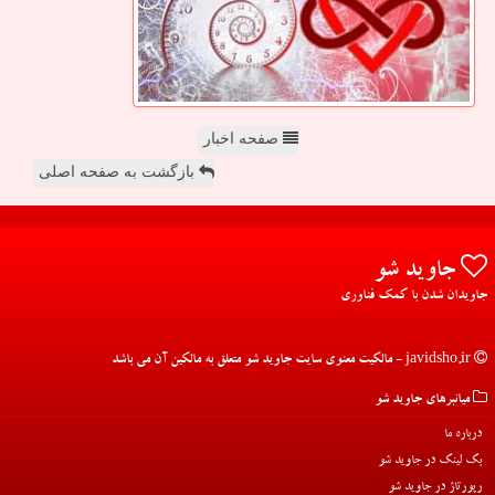
صفحه اخبار
بازگشت به صفحه اصلی
جاوید شو
جاویدان شدن با کمک فناوری
javidsho.ir - مالکیت معنوی سایت جاوید شو متعلق به مالکین آن می باشد
میانبرهای جاوید شو
درباره ما
بک لینک در جاوید شو
رپورتاژ در جاوید شو