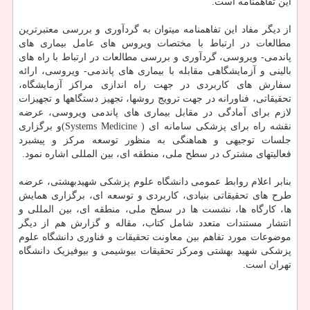
این تفاهمنامه است.
از دیگر مفاد این تفاهمنامه میتوان به گردآوری و بررسی معتبرترین
مطالعات در ارتباط با مختصات ویروس های عامل بیماری های
پاندمی- ویروسی، گردآوری و بررسی مطالعات در ارتباط با راه های
بالینی و آزمایشگاهی مقابله با بیماری های پاندمی- ویروسی، ارائه
سفارش های کاربردی در جهت راه اندازی مراکز آزمایشگاه،
تحقیقاتی، فناورانه در جهت ترویج روشها، تجهیز دستگاهها و تجهیزات
لازم برای آمادگی در مقابل بیماری های پاندمی ویروسی، عرضه
نقشه راه برای پزشکی سامانه ای ( Systems Medicine)و برگزاری
جلسات توجیهی و هماهنگی به منظور توسعه مرکز و پیشبرد
فعالیتهای مشترک در سطح ملی، منطقه ای، بین المللی اشاره نمود.
بنابر اعلام روابط عمومی دانشگاه علوم پزشکی شهیدبهشتی، عرضه
طرح های تحقیقاتی بنیادی، کاربردی و توسعه ای، برگزاری همایش
ها، کارگاه ها، نشست ها در سطح ملی، منطقه ای، بین المللی و
انتشار مستندات متعدد شامل کتاب، مقاله و گزارش هم از دیگر
موضوعات مورد تفاهم بین معاونت تحقیقات و فناوری دانشگاه علوم
پزشکی شهید بهشتی ومرکز تحقیقات بیوشیمی و بیوفیزیک دانشگاه
تهران است.