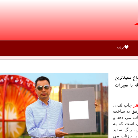
برنامه
وفق به ابداع سفیدترین
با تغییرات
نر
چاپ لندن،
ندیانای آمریکا بعد از ۶ سال موفق به ساخت
بازتاب می دهد و
ی است که به
ژوهش، رنگ سفید
ور تابیده شده را بازتاب می