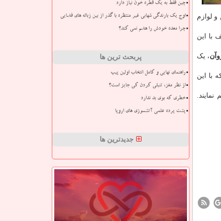
چین فقط به یک قطره خون نیاز دارد
و لوازم
اوج یک بارندگی شهابی غیر منتظره با گذر از بین زباله های فضایی
چرا معده خودش را هضم نمی کند؟
 با این
وآن
، یک
پربحث ترین ها
راهنمای نهایی و کامل انتخاب اولین پیپ
ه با این
از نظر مغز، تنبلی کردن کی جایز است؟
نمایند.
خطری که بوی بد ندارد
پشت پرده علمی آتشسوزی های اروپا
جدیدترین ها