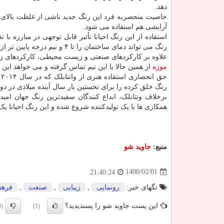
دهد.
خاصیت منحصربه فرد این رنگ جدید ناشی از غلظت بالای 
آرایشی هم استفاده می شود.
استفاده از این رنگ احیانا تأثیر قابل توجهی در مبارزه 
رنگ می تواند دمای ساختمان را تا ۴ و نیم درجه پایین تر از دمای محیط کم کند.
علاوه بر کارکردهای صنعتی و زیست محیطی، کارکردهای زی
موزه
از همین حالا با این تیم تماس گرفته و می خواهد این 
حق انحصاری استفاده هنری از وانتابلک که در سال ۲۰۱۴ ابداع شد، به
رنگ خلق کرده را برای نخستین بار سال آینده میلادی در دو
برخلاف ونتابلک، ابداع کنندگان سفیدترین رنگ جهان امید 
همکاری ها با یک تولیدکننده شروع شده و این رنگ احیانا یک 
منبع:
جاوید شو
1400/02/01
21:40:24
تگهای خبر:
رونمایی
,
زیبایی
,
صنعت
,
فرهن
این پست جاوید شو را پسندیدید؟
(0)
(1)