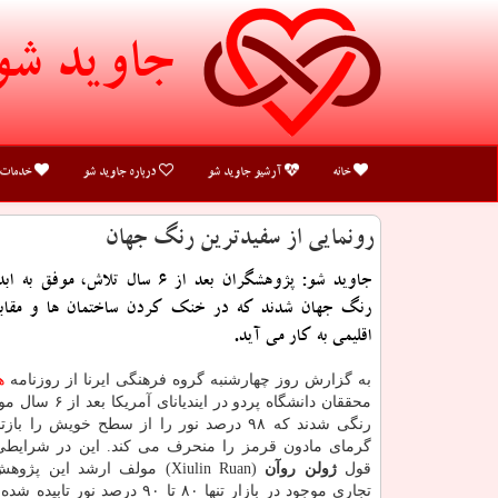
جاوید شو
خانه
آرشیو جاوید شو
درباره جاوید شو
خدمات
رونمایی از سفیدترین رنگ جهان
جاوید شو: پژوهشگران بعد از ۶ سال تلاش، م
رنگ جهان شدند که در خنک کردن ساختمان ها و مقابله 
اقلیمی به کار می آید.
به گزارش روز چهارشنبه گروه فرهنگی ایرنا از روزنامه
ه
محققان دانشگاه پردو در ای
رنگی شدند که ۹۸ درصد نور را از سطح خویش را 
گرمای مادون قرمز را منحرف می کند. این در شرایط
قول
ژولن روآن
(Xiulin Ruan) مولف ارشد این پ
تجاری موجود در بازار تنها ۸۰ تا ۹۰ درصد ن