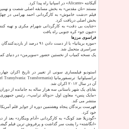
آلیکانته «Alicante» در اسپانیا راه پیدا کرد.
مستند «نان مقدس» به بخش مسابقه اصلی شصت و نهمین دوره 
فیلم «دشت خاموش» به کارگردانی احمد بهرامی در چهل وپ
بخش اصلی دریافت کرد.
«جنایت بی دقت» به کارگردانی شهرام مکری و تهیه کنند
«جیون جو» کره جنوبی راه یافت
فراسوی مرزها
«موزه بریتانیا» با از دست دادن ۹۱ درصد از بازدیدکنندگان خود، در میان
سراسری متحمل شد.
یک نسخه کمیاب از نخستین حضور «سوپرمن» در دنیای کمیک، به قیمت بی سابقه ۳ میلیو
استودیو فیلمسازی سونی از تغییر در تاریخ اکران چهار
آن در سال ۲۰۱۲ اکران شد.
بقایای یک شهر باستانی سه هزار ساله به جامانده از دور
«مایک پنس» معاون اول «دونالد ترامپ»، رئیس جمهوری س
منتشر می کند.
فهرست برندگان پنجاه وهشتمین دوره از جوایز قلم آمریکا
خود کرد.
«گودزیلا ضد کونگ» به کارگردانی «آدام وینگارد» بعد از
«انگاشته» را پشت سر گذاشت و پرفروش ترین فیلم گیشه 