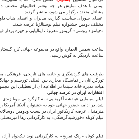
ایمنی با هدف نمایش هر چه بیشتر فعالیتهای مختلف در
مشاغل متعدد برگزار می شود، منتشر گردید.
اعضای شورای سیاست گذاری، مدیران و اعضای هیات دا
مختلف دومین جشنواره فیلم نوستالژیا عرضه شدند.
«جیانتو د روسی» گریمور معروف ایتالیایی و چهره پرداز فیلم «محمد
ساعت باردیگر به گوش رسید.
ظرفیت های گردشگری و جاذبه های تاریخی، فرهنگی، مذهبی و 
تورگردانان در نمایشگاه مجازی بین المللی توریسم و جهانگردی برلین (B
هیات مدیره خانه سینما در اطلاعیه ای از تعطیلی این مجموعه از ۲۲ فروردین به مدت ۱۰ روز ا
افتخارات ایران در عرصه جهانی
فیلم سینمایی «بنفشه آفریقایی» به کارگردانی مونا زندی 
شد، در ادامه حضور جهانی خود به جشنواره آتلانتا آمریکا راه
هنرمندان عرصه کاریکاتور ایران در بیست ودومین دوسالان
فیلم کوتاه «خورشیدگرفتگی» به کارگردانی رها امیرفضلی و
فیلم کوتاه «زنگ تفریح» به کارگردانی نوید نیکخواه آزاد،