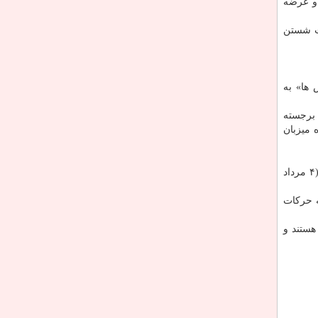
 عکس از ۷۳ کشور جهان انتخاب و عرضه
یت شستن
به دوش ها» به
 برجسته
 میزبان
نمایشگاه هنری آرت فریز لس آنجلس که پیشتر به سبب انتشار کرونا از ماه فوریه به ژوئیه موکول شده بود و قرار بود از ۲۶ ژوئیه (۴ مرداد
ه حرکات
هستند و