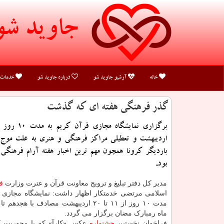
جاوید شو
خانه
آرشیو جاوید شو
درباره جاوید شو
خدمات
گذر فرهنگی هفته ای كه گذشت
اردیبهشت و تعطیلی مراکز فرهنگی و هنری به علت موج 
باردیگر کرونا همچون مهم ترین اخبار هفته آرام فرهنگی
بود.
مدیر کل دفتر تبلیغ و ترویج معاونت قرآن و عترت وزارت
ف
اسلامی مرتضی خدمتکار اظهار داشت: نمایشگاه مجازی ق
مدت ۱۰ روز از ۱۱ تا ۲۰ اردیبهشت مصادف با هج
ماه رمبارک مضان برگزار می گردد.
فراخوان نخستین
جشنواره
عکس «کارآ» که با محوریت کا