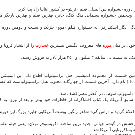
جشنواره بین المللی فیلم «ترنتو» در کشور ایتالیا راه پیدا کرد.
نجمین جشنواره سینمایی هنگ کنگ، جایزه بهترین فیلم و بهترین بازیگر مر
گی نگار اسکندرفر، به جشنواره فیلم «موو» بلژیک و بیست و دومین دوره 
موزه
های معروف انگلیس بیشترین
خسارت
را از انتشار کرونا و
ن و ۲۵۰ هزار دلار به فروش رسید.
مین قسمت از مجموعه انمیشینی هتل ترانسیلوانیا اطلاع داد. این انیمیشن
ترانسیلوانیا: ترنسفورمانیا (Hotel Transylvania: Transformania) نام دارد، آخرین قسمت از چهارگانه محبوب هتل ترانسیلوانیاس
ان «آمنهوتپ سوم»، در اُقصُر مصر کشف شد.
ابق آمریکا، یک کتاب افشاگرانه از خاطرات خود پیش و بعد از ورود به ک
 اعلام گردید و «راس گی» شاعر رنگین پوست آمریکایی جایزه بزرگ این دوره ر
 درخشش در گیشه جهانی، جدید ترین ساخته «کریستوفر نولان» یعنی فیلم علم
پساکرونایی آمریکا شد.