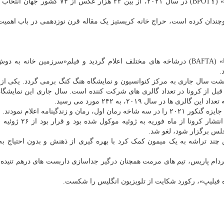
نامزدهای نهایی ششمین دوره از رقابت «عکاسی پرندگان» (BPOTY) در سال ۲۰۲۱، از بین ۲۲ هزار
وچندان کرده است، حراج خانه کریستیز یک مقاله قرن نوزدهمی در باب اهم
اسامی برندگان هفتادوچهارمین دوره جوایز سینمایی «بفتا» (BAFTA) درشاخه های مختلف اعلام گردید و فیلم«سرزمین خانه 
بهشت سال جاری به مرکز کنوانسیون و نمایشگاه هنگ کنگ برمی گردد. یکی از
ی قبل از کرونا در تعداد گالری های شرکت کننده است. سال جاری این نمایشگاه
زندگینامه اعلام نمودند.
ن چند تراشه به یک میمون کمک کرد با بهره گیری از ذهنش و بدون احتیاج ب
دام پاریس، تیم های مرمت همچنان درگیر جداسازی داربست های درهم تنیده 
یلیپ»، رکورد شکایت از تلویزیون انگلیس را شکست.