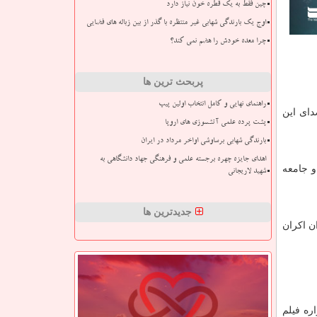
چین فقط به یک قطره خون نیاز دارد
اوج یک بارندگی شهابی غیر منتظره با گذر از بین زباله های فضایی
چرا معده خودش را هضم نمی کند؟
پربحث ترین ها
راهنمای نهایی و کامل انتخاب اولین پیپ
انی کاخ گلستان تهران که مدت ها خاموش بود، تعمیر و از روز دوشنبه-۲۳ فروردین ۱۴۰۰- صدای این
پشت پرده علمی آتشسوزی های اروپا
بارندگی شهابی برساوشی اواخر مرداد در ایران
اهدای جایزه چهره برجسته علمی و فرهنگی جهاد دانشگاهی به
 جامعه
شهید لاریجانی
جدیدترین ها
ن اکران
ره فیلم