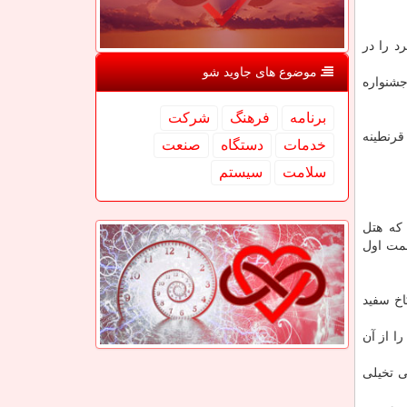
د را در
موضوع های جاوید شو
جشنواره
برنامه
فرهنگ
شركت
 قرنطینه
خدمات
دستگاه
صنعت
سلامت
سیستم
 که هتل
ت که قسمت اول
اخ سفید
ا از آن
ی تخیلی