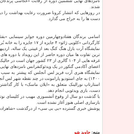
شدند.
در روزهایی که انتشار کرونا ضرورت رعایت بهداشت را د
دست ها را به حراج می گذارد.
کارگردانی «کلویی ژائو» ۴ جایزه از ۱۷ جایزه را به خانه بُرد.
نمایشگاه آرت بازل هنگ کنگ بعد از غیبتی یک ساله، اردی
ترین تفاوت ها میان دوره حاضر از این رویداد با دوره ها
غرفه هایی از ۱۰۴ گالری از ۲۳ کشور جهان است در حالیکه تعداد این گالری ها در سال ۲۰۱۹، به ۲۴۲ مورد می رسید.
اعضای آکادمی گنکور در یک ویدئوکنفرانس نامزدهای نهایی جایزه گنکور ۲۰۲۱ را در سه شاخه رمان اول، رمان و 
۱۴۰۰) به جای استودیو پارامونت در چند نقطه شهر لس آنجلس برگزار شود، لغو شد.
استارتاپ نورالینک متعلق به «ایلان ماسک» با کار گذاشت
دست، بازی ویدئویی انجام دهد.
با گذشت دو سال از وقوع آتشسوزی مهیب در کلیسای نوتر
بازسازی اصلی هنوز آغاز نشده است.
پوشش خبری گسترده «بی بی سی» از درگذشت «شاهزاده ف
منبع:
جاوید شو