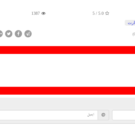
1387
/ 5
5.0
رت