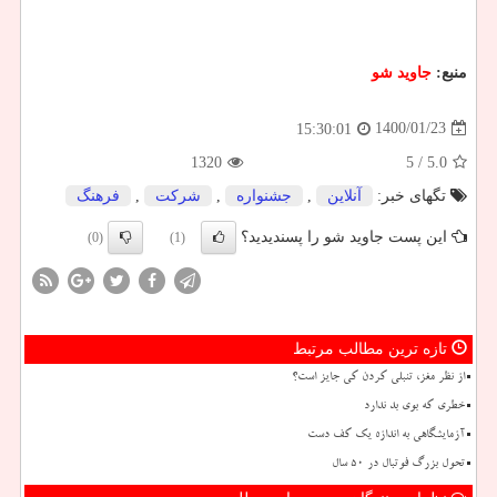
منبع:
جاوید شو
1400/01/23
15:30:01
1320
/ 5
5.0
تگهای خبر:
آنلاین
,
جشنواره
,
شركت
,
فرهنگ
این پست جاوید شو را پسندیدید؟
(0)
(1)
تازه ترین مطالب مرتبط
از نظر مغز، تنبلی کردن کی جایز است؟
خطری که بوی بد ندارد
آزمایشگاهی به اندازه یک کف دست
تحول بزرگ فوتبال در ۵۰ سال