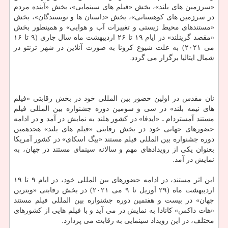
«سرزمین های بلند»، بخش «فیلم های سینمایی»، بخش «آینده مردم
در سرزمین های کوهستانی»، بخش «داستان ها و نویسندگان»، بخش
«مستندهای محیط زیستی و تغییرات آب و هوایی» و همینطور بخش
«مقصد گرینلند» در ایام ۱۹ تا ۲۶ اردیبهشت ماه سال جاری (۹ تا ۱۶
می ۲۰۲۱) به علت شیوع کرونا به صورت آنلاین در شهر ترنتو در
شمال ایتالیا برگزار می گردد.
نان مقدس در اولین حضور بین المللی خود در بخش رقابتی «فیلم
های نیمه بلند» در سی و سومین دوره جشنواره بین المللی فیلم
مستند آمستردام ـ «ایدفا» در کشور هلند به نمایش در آمد و در ادامه
حضورهای جهانی خود در بخش رقابتی «فیلم های بلند» هجدهمین
دوره جشنواره بین المللی فیلم مستند «بیگ اسکای» در کشور آمریکا
بعنوان یکی از رویدادهای مهم و سالانه سینمای مستند در جهان، به
نمایش در آمد.
این اثر مستند، در ادامه حضورهای بین المللی خود، در ایام ۹ تا ۱۹
اردیبهشت ماه (۲۹ آوریل تا ۹ می ۲۰۲۱) در بخش رقابتی «ویترین
جهان» در بیست و هفتمین دوره جشنواره بین المللی فیلم مستند
«هات داکس» کانادا به نمایش در می آید و با فیلم هایی از کشورهای
مختلف، در این رویداد سینمایی به رقابت می پردازد.