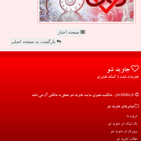
صفحه اخبار
بازگشت به صفحه اصلی
جاوید شو
جاویدان شدن با کمک فناوری
javidsho.ir - مالکیت معنوی سایت جاوید شو متعلق به مالکین آن می باشد
میانبرهای جاوید شو
درباره ما
بک لینک در جاوید شو
رپورتاژ در جاوید شو
مطالب جاوید شو