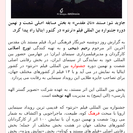
جاوید شو: مستند «نان مقدس» به بخش مسابقه اصلی شصت و نهمین
دوره جشنواره بین المللی فیلم «ترنتو» در کشور ایتالیا راه پیدا کرد.
به گزارش روز دوشنبه خبرنگار فرهنگی ایرنا، فیلم مستند نان مقدس
آخرین اثر مرحوم
رحیم ذبیحی
و به تهیه کنندگی
تورج اصلانی
کارگردان و مدیرفیلمبرداری سینمای ایران؛ در چهارمین حضور بین
المللی خود به نمایندگی از سینمای ایران، در بخش رقابتی اصلی
شصت و نهمین دوره
جشنواره
بین المللی فیلم «ترنتو» در کشور
ایتالیا به نمایش در می آید و با ۱۳ فیلم از کشورهای مختلف جهان،
برای تصاحب جایزه طلایی این رویداد سینمایی به رقابت می پردازد.
پخش بین المللی این اثر مستند، به عهده شرکت «تصویر گستر الهه
پارسی» (الی ایمیج) به مدیریت
الهه نوبخت
است.
جشنواره بین المللی فیلم «ترنتو» که قدیمی ترین رویداد سینمایی
اروپا با مبحث
فرهنگ
کوه، طبیعت، ماجراجویی و اکتشاف به شمار
می رود؛ شصت و نهمین دوره آن با نمایش ۱۰۰ اثر از کارگردانان
کشورهای مختلف جهان در هشت بخش مختلف از جمله؛ بخش
رقابتی اصلی «فیلم های مستند و کوتاه»، بخش «نمایش ویژه»، بخش