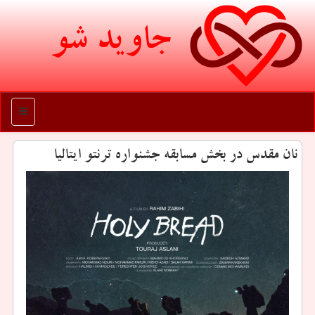
جاوید شو
منو
نان مقدس در بخش مسابقه جشنواره ترنتو ایتالیا