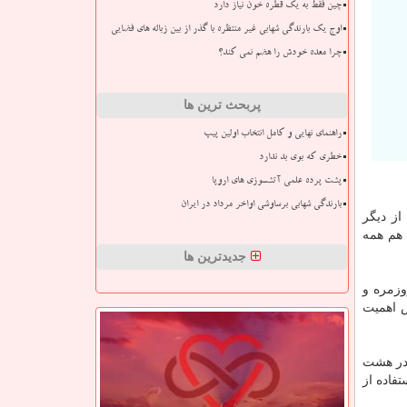
چین فقط به یک قطره خون نیاز دارد
اوج یک بارندگی شهابی غیر منتظره با گذر از بین زباله های فضایی
چرا معده خودش را هضم نمی کند؟
پربحث ترین ها
راهنمای نهایی و کامل انتخاب اولین پیپ
خطری که بوی بد ندارد
پشت پرده علمی آتشسوزی های اروپا
بارندگی شهابی برساوشی اواخر مرداد در ایران
ز دیگر
 هم همه
جدیدترین ها
وزمره و
 اهمیت
ه را ۳۸۵ نفر در نظر گرفتند و در هشت
فاده از