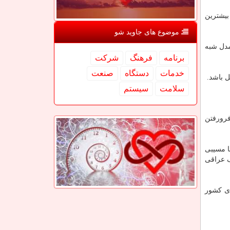
 مصری» با فراوانی حدود ۴۰ درصد و پای شبه رومی با فراوانی ۳۳ درصد بیشترین
موضوع های جاوید شو
وانی را دارند و مدل شبه
برنامه
فرهنگ
شركت
خدمات
دستگاه
صنعت
 باشد.
سلامت
سیستم
فرورفتن
ا مسیبی
ک عراقی
 موردی کشور