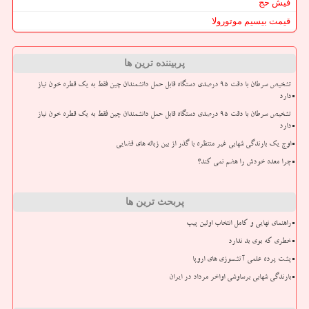
فیش حج
قیمت بیسیم موتورولا
پربیننده ترین ها
تشخیص سرطان با دقت ۹۵ درصدی دستگاه قابل حمل دانشمندان چین فقط به یک قطره خون نیاز
دارد
تشخیص سرطان با دقت ۹۵ درصدی دستگاه قابل حمل دانشمندان چین فقط به یک قطره خون نیاز
دارد
اوج یک بارندگی شهابی غیر منتظره با گذر از بین زباله های فضایی
چرا معده خودش را هضم نمی کند؟
پربحث ترین ها
راهنمای نهایی و کامل انتخاب اولین پیپ
خطری که بوی بد ندارد
پشت پرده علمی آتشسوزی های اروپا
بارندگی شهابی برساوشی اواخر مرداد در ایران