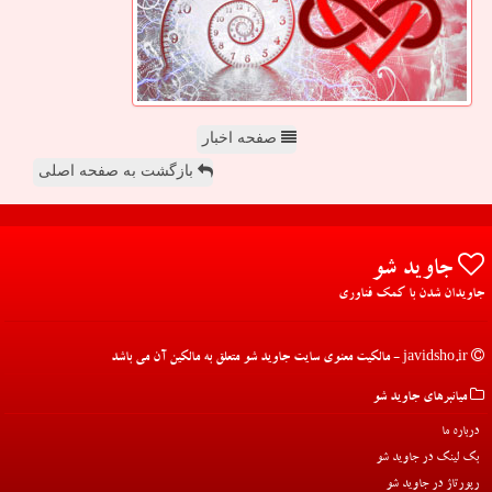
صفحه اخبار
بازگشت به صفحه اصلی
جاوید شو
جاویدان شدن با کمک فناوری
javidsho.ir - مالکیت معنوی سایت جاوید شو متعلق به مالکین آن می باشد
میانبرهای جاوید شو
درباره ما
بک لینک در جاوید شو
رپورتاژ در جاوید شو