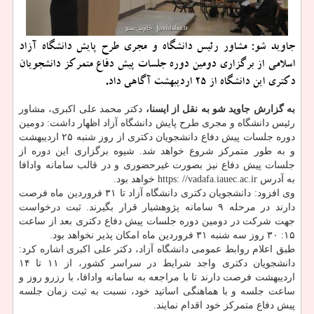
جاوید شو: مشاور رئیس دانشگاه و مجری طرح پایش دانشگاه آزاد
اسلامی از برگزاری دومین دوره جلسات پیش دفاع متمرکز دانشجویان
دکتری این دانشگاه از 25 اردیبهشت آگاهی داد.
به گزارش جاوید شو به نقل از ایسنا،
دکتر محمد علی اکبری، مشاور
رئیس دانشگاه و مجری طرح پایش دانشگاه آزاد اظهار داشت: دومین
دوره جلسات پیش دفاع دانشجویان دکتری از روز شنبه ۲۵ اردیبهشت
و به طور متمرکز شروع خواهد شد. شیوه برگزاری این دوره از
جلسات پیش دفاع نیز بصورت غیرحضوری و در قالب سامانه وادافا
به آدرس https: //vadafa.iauec.ac.ir خواهد بود.
وی افزود: دانشجویان دکتری دانشگاه آزاد تا ۳۱ فروردین ماه فرصت
دارند در مرحله ۹ سامانه پژوهشیار قرار بگیرند. ثبت درخواست
جهت شرکت در دومین دوره جلسات پیش دفاع دکتری بعد از ساعت
۱۵: ۳۰ روز سه شنبه ۳۱ فروردین ماه امکان پذیر نخواهد بود.
طبق اعلام روابط عمومی دانشگاه آزاد، دکتر علی اکبری اشاره کرد:
دانشجویان دکتری واجد شرایط در سراسر کشور، از ۱۱ تا ۱۴
اردیبهشت فرصت دارند تا با مراجعه به سامانه وادافا، با رزرو روز و
ساعت جلسه و با هماهنگی اساتید خود، نسبت به ثبت زمان جلسه
پیش دفاع متمرکز خود اقدام نمایند.