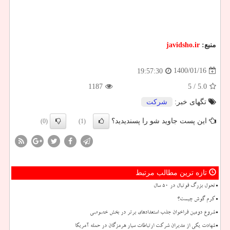
منبع:
javidsho.ir
1400/01/16
19:57:30
1187
/ 5
5.0
تگهای خبر:
شركت
این پست جاوید شو را پسندیدید؟
(0)
(1)
تازه ترین مطالب مرتبط
تحول بزرگ فوتبال در ۵۰ سال
کرم گوش چیست؟
شروع دومین فراخوان جذب استعدادهای برتر در بخش خصوصی
شهادت یکی از مدیران شرکت ارتباطات سیار هرمزگان در حمله آمریکا