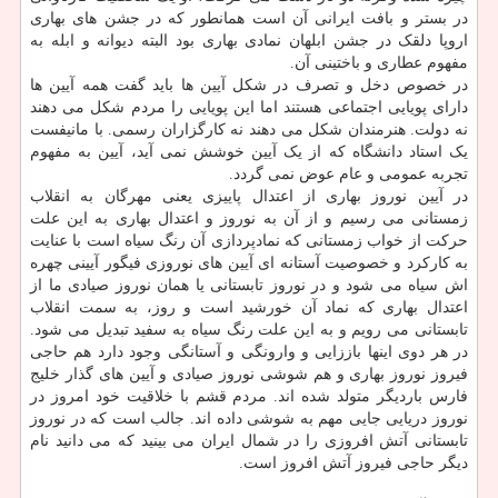
در بستر و بافت ایرانی آن است همانطور که در جشن های بهاری
اروپا دلقک در جشن ابلهان نمادی بهاری بود البته دیوانه و ابله به
مفهوم عطاری و باختینی آن.
در خصوص دخل و تصرف در شکل آیین ها باید گفت همه آیین ها
دارای پویایی اجتماعی هستند اما این پویایی را مردم شکل می دهند
نه دولت. هنرمندان شکل می دهند نه کارگزاران رسمی. با مانیفست
یک استاد دانشگاه که از یک آیین خوشش نمی آید، آیین به مفهوم
تجربه عمومی و عام عوض نمی گردد.
در آیین نوروز بهاری از اعتدال پاییزی یعنی مهرگان به انقلاب
زمستانی می رسیم و از آن به نوروز و اعتدال بهاری به این علت
حرکت از خواب زمستانی که نمادپردازی آن رنگ سیاه است با عنایت
به کارکرد و خصوصیت آستانه ای آیین های نوروزی فیگور آیینی چهره
اش سیاه می شود و در نوروز تابستانی یا همان نوروز صیادی ما از
اعتدال بهاری که نماد آن خورشید است و روز، به سمت انقلاب
تابستانی می رویم و به این علت رنگ سیاه به سفید تبدیل می شود.
در هر دوی اینها باززایی و وارونگی و آستانگی وجود دارد هم حاجی
فیروز نوروز بهاری و هم شوشی نوروز صیادی و آیین های گذار خلیج
فارس باردیگر متولد شده اند. مردم قشم با خلاقیت خود امروز در
نوروز دریایی جایی مهم به شوشی داده اند. جالب است که در نوروز
تابستانی آتش افروزی را در شمال ایران می بینید که می دانید نام
دیگر حاجی فیروز آتش افروز است.