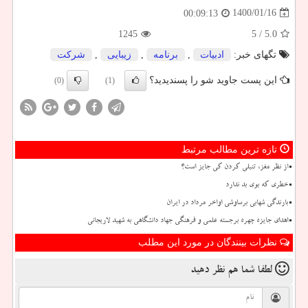
1400/01/16
00:09:13
1245
/ 5
5.0
تگهای خبر:
ادبیات
,
برنامه
,
زیبایی
,
شركت
این پست جاوید شو را پسندیدید؟
(0)
(1)
تازه ترین مطالب مرتبط
از نظر مغز، تنبلی کردن کی جایز است؟
خطری که بوی بد ندارد
بارندگی شهابی برساوشی اواخر مرداد در ایران
اهدای جایزه چهره برجسته علمی و فرهنگی جهاد دانشگاهی به شهید لاریجانی
نظرات بینندگان در مورد این مطلب
لطفا شما هم
نظر دهید