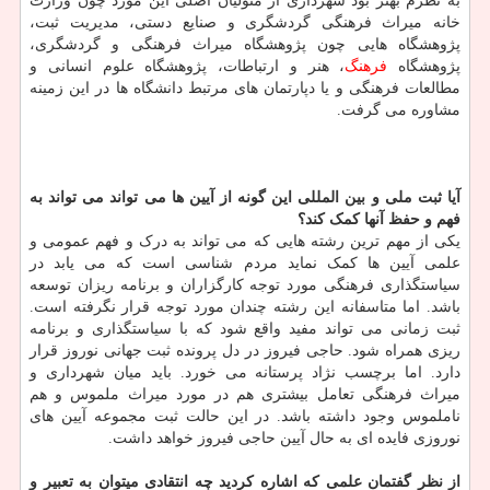
به نظرم بهتر بود شهرداری از متولیان اصلی این مورد چون وزارت
خانه میراث فرهنگی گردشگری و صنایع دستی، مدیریت ثبت،
پژوهشگاه هایی چون پژوهشگاه میراث فرهنگی و گردشگری،
پژوهشگاه
فرهنگ
، هنر و ارتباطات، پژوهشگاه علوم انسانی و
مطالعات فرهنگی و یا دپارتمان های مرتبط دانشگاه ها در این زمینه
مشاوره می گرفت.
آیا ثبت ملی و بین المللی این گونه از آیین ها می تواند می تواند به
فهم و حفظ آنها کمک کند؟
یکی از مهم ترین رشته هایی که می تواند به درک و فهم عمومی و
علمی آیین ها کمک نماید مردم شناسی است که می یابد در
سیاستگذاری فرهنگی مورد توجه کارگزاران و برنامه ریزان توسعه
باشد. اما متاسفانه این رشته چندان مورد توجه قرار نگرفته است.
ثبت زمانی می تواند مفید واقع شود که با سیاستگذاری و برنامه
ریزی همراه شود. حاجی فیروز در دل پرونده ثبت جهانی نوروز قرار
دارد. اما برچسب نژاد پرستانه می خورد. باید میان شهرداری و
میراث فرهنگی تعامل بیشتری هم در مورد میراث ملموس و هم
ناملموس وجود داشته باشد. در این حالت ثبت مجموعه آیین های
نوروزی فایده ای به حال آیین حاجی فیروز خواهد داشت.
از نظر گفتمان علمی که اشاره کردید چه انتقادی میتوان به تعبیر و