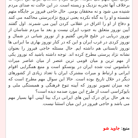
برخلاف آنها تجربه نزدیک و زیسته است. در این حالت نه صدای مردم
شنیده می شود و نه محققان بومی. حال حاجی فیروز بر جایگاه متهم
نشسته و او را به گناه نکرده یعنی ترویج نژادپرستی محاکمه می کنند
و دفاع از او را اغراق در عقلانی کردن آیین می شمرند. اول گفتند
آیین نوروز متعلق به جنوب ایران نیست و بعد ما مردم شناسان از
نوروز دریایی در خلیج فارس گفتیم و از نوروز شبانی در شمال و
نوروز کردی در غرب ایران و این که در کنار نوروز بهاری ما ایرانی ها
نوروز تابستانی هم داشته ایم. حال مسئله حاجی فیروز را بعنوان
نشانه نژاد پرستی مطرح کرده اند. توجه داشته باشید که نوروز یکی
از مهم ترین و میان قومی ترین عنصر از میان عناصر میراث
ناملموس ثبت شده ایران در یونسکو است و منبع همگرایی اقوام
ایرانی و ارتباط و میراث مشترک ایران با تعداد زیادی از کشورهای
دیگر در خلال تاریخ بوده است. حالا این سوال مهم مطرح است که
چه میزان تصویر نوروز که آیینه تنوع فرهنگی و همبستگی ملی و
بایوکراسی است از طرح این مورد صدمه دیده است؟
به هر حال برای درک آیین های ایرانی درک بینا آیینی آنها بسیار مهم
می باشد و حاجی فیروز در این میان استثنا نیست.
منبع:
جاوید شو