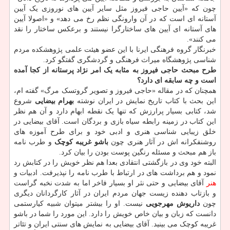
چون که «آیین حاجی فیروز مثل سایر آیین های نوروزی یک آیین
آستانه ای است که در آن وارونگی نظم رخ می دهد» و «اصولا آیین
های آستانه ای آیین های ساختارگرا نیستند و برعکس ساختار را نقد
می کنند».
خبرنگار گروه فرهنگی ایرنا با این عضو هیئت علمی پژوهشکده مردم
شناسی پژوهشگاه میراث فرهنگی و گردشگری گفتگو کرد.
طرح مبحث حاجی فیروز به مثابه یک امر نژاد پرستانه از کجا آمده
است و چه سابقه ای دارد؟
همچنان که در مقاله «حاجی فیروز و تصویر گروتسک مرگ» گفته ام،
این بحث با کتاب تاریخ نمایش در ایران نوشته
بهرام بیضایی
شروع
شد، کتابی بسیار پرارزش که تنها یک نقطه ابهام دارد و آن هم نظر
این کتاب در زمینه رابطه سیاه بازی و بردگان است. آقای بیضایی در
خلق زیبایی شناسی هنری و ادبی خود و برای طرح آموزه های
روشنفکرانه اش در آثار هنری چون
باشو غریبه کوچک
و طرب نامه
باز هم مبحث و مسئله رنگین پوست بودن را بیان کرد.
البته خود وی در بازگشتی انتقادی بعدا هم نظر خویش را در کتابش رد
نمود و هم برداشت های در ارتباط با طرب نامه را نپذیرفت. ادبیات و
هنر
آقای بیضایی و حتی نثر او بسیار فاخر اما به شدت نخبه گراست
و بازتاب دهنده زیست جهان مردم ایران در آثار کارگردانان دیگری
چون
داریوش مهرجویی
نیست. او را بیشتر میتوان شبیه کیارستمی
دانست که زبان و بیان خاص خویش را دارد. این مورد را شما در باشو
غریبه کوچک می بینید. آقای بیضایی به نمایش های سنتی ایران و تئاتر