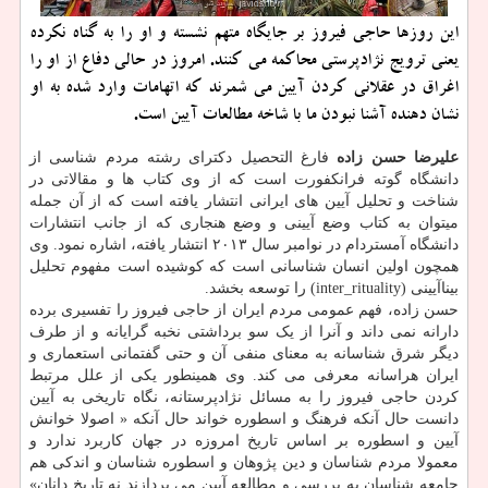
این روزها حاجی فیروز بر جایگاه متهم نشسته و او را به گناه نکرده
یعنی ترویج نژادپرستی محاکمه می کنند. امروز در حالی دفاع از او را
اغراق در عقلانی کردن آیین می شمرند که اتهامات وارد شده به او
نشان دهنده آشنا نبودن ما با شاخه مطالعات آیین است.
علیرضا حسن زاده
فارغ التحصیل دکترای رشته مردم شناسی از
دانشگاه گوته فرانکفورت است که از وی کتاب ها و مقالاتی در
شناخت و تحلیل آیین های ایرانی انتشار یافته است که از آن جمله
میتوان به کتاب وضع آیینی و وضع هنجاری که از جانب انتشارات
دانشگاه آمستردام در نوامبر سال ۲۰۱۳ انتشار یافته، اشاره نمود. وی
همچون اولین انسان شناسانی است که کوشیده است مفهوم تحلیل
بیناآیینی (inter_rituality) را توسعه بخشد.
حسن زاده، فهم عمومی مردم ایران از حاجی فیروز را تفسیری برده
دارانه نمی داند و آنرا از یک سو برداشتی نخبه گرایانه و از طرف
دیگر شرق شناسانه به معنای منفی آن و حتی گفتمانی استعماری و
ایران هراسانه معرفی می کند. وی همینطور یکی از علل مرتبط
کردن حاجی فیروز را به مسائل نژادپرستانه، نگاه تاریخی به آیین
دانست حال آنکه فرهنگ و اسطوره خواند حال آنکه « اصولا خوانش
آیین و اسطوره بر اساس تاریخ امروزه در جهان کاربرد ندارد و
معمولا مردم شناسان و دین پژوهان و اسطوره شناسان و اندکی هم
جامعه شناسان به بررسی و مطالعه آیین می پردازند نه تاریخ دانان»