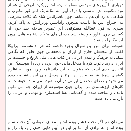
درباری با آیین های مردمی متفاوت بوده اند. رویکرد تاریخی آن هم از
نوع مکتوب اش تناسبی با درک آیین به مثابه یک امر غیر مکتوب و
شفاهی ندارد. آن هم پادشاهی چون ناصرالدین شاه که علاقه مفرطی
به اختراع آیین ها داشت همچون واداشتن وزیرانش به پاک کردن
سبزی به قول
عبدالله مستوفی
، این تصویر ساخته شد چون از
کسانی چون فلور خواسته شد مدخل های مثلا دانشنامه هایی چون
ایرانیکا را بنویسند.
همیشه برای من این سوال وجود داشته که چرا دانشنامه ایرانیکا
اغلب از محققان خارج از ایران و محققانی چون فلور که نگاهی
منفی به فرهنگ و تمدن ایرانی در کتاب هایی مثل تاریخ و جنسیت در
ایران دارند دعوت کرد تا مدخل هایی چون برده داری را بنویسد؟! این
انتقادی جدی است که میتوان به این دانشنامه وارد نمود. به نظرم
گفتمان شرق شناسانه در این نوع از مدخل های این دانشنامه دیده
می شود و صدای محققان ایرانی در آن ناشنیده می ماند. خوشبختانه
کارهای ارزشمندی در ایران چون مجموعه از ایران چه می دانیم
تالیف و ساخته شده و گفتمانی پسا استعماری و بومی و ایرانی را
بازتاب داده است.
سیاهان هم اگر تحت فشار بوده اند به معنای طبقاتی آن تحت ستم
بوده اند و نه نژادی آن. بنا بر این در آیین هایی چون زار، بابا زار و