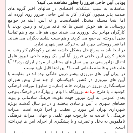
پویایی آیین حاجی فیروز را چطور مشاهده می کنید؟
متاسفانه به سبب مشکلات اقتصادی در سالهای اخیر گروه های
صدمه پذیر همچون کودکان کار به آیین حاجی فیروز روی آورده اند
اما اینجا مسئله مشکل اقتصادیست و نه آیین. البته در جوامع
روستایی ما هم خوش نشین ها که فاقد مزرعه و زمین بودند یا
کارگران مهاجر پیک نوروزی می شدند چون هم فال بود و هم تماشا
یعنی اندوخته ای جمع می کردند و هم سبب شادی دیگران می شدند.
اما فقر روستایی چهره ای به تیرگی فقر شهری ندارد.
در اینجا باید به سراغ حل مشکل حاشیه نشینی و کودکان کار رفت نه
قدغن کردن آیین حاجی فیروز. آیا آیین یک روزه حاجی فیروز عامل
انتقال نژادپرستی در بین نسل های مختلف از مردم ایران بوده؟! آیا
علت فقر و فاصله طبقاتی است؟! این ادعا قابل تایید نیست.
در ایران آیین های نوروزی بیشتر درون خانگی بوده اند در مقایسه با
آیین های نوروزی در کشور تاجیکستان. از چند سال پیش شورای
سیاستگذاری نوروز در وزارت خانه (سازمان سابق) میراث فرهنگی
کوشید تا با طرح
برنامه
نوروزگاه با الهام از بهارگاه در فرهنگ بلوچی
بعدی عمومی به آیین نوروز جهت تقویت فرهنگ شادمانی و پیوند
فضاهای شهری با آیین و شادی ببخشد و در دو سال گذشته بویژه
شهرداری تهران این مورد را تعقیب و اجرا کرده است. میراث
فرهنگی با عنایت به چارچوب فهم علمی و جهانی میراث فرهنگی
ناملموس به دخل و تصرف و یا پیشگیری از اجرای آیین ها نپرداخته
است.