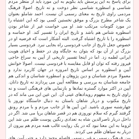
برای پاسخ به این پرسش باید بگویم به این مورد باید از منظر مردم
شناسی و اسطوره شناسی نظر دوخت و نه تاریخ. اصولا فرهنگ
مردمی راوی تاریخ به معنای رسمی آن نیست. احمد شاملو بعنوان
یک شاعر مطرح بزرگ و موفق نخستین کسی بود که این اشتباه را
در مورد گئومات مرتکب شد. او می خواست غیر از شاعر بودن
اسطوره شناس هم باشد و تاریخ ایران را تفسیر کند. او حماسه و
اسطوره را با تاریخ اشتباه گرفت. البته آشکار است که فرضیه او در
خصوص جعل تاریخ از جانب فردوسی راه بجایی نبرد. فردوسی بسیار
بزرگ تر از آن بود که بتوان به جایگاه وی در حفظ و احیای هویت
ایرانی لطمه زد. اما در اینجا تفسیر تاریخی از آیین به سراغ حاجی
فیروز رفته که توان او قابل مقایسه با فردوسی نیست. اصولا خوانش
آیین و اسطوره بر اساس تاریخ امروزه در جهان کاربرد ندارد و
معمولا مردم شناسان و دین پژوهان و اسطوره شناسان و اندکی هم
جامعه شناسان به بررسی و مطالعه آیین می پردازند نه تاریخ دانان.
آیین در اکثر موارد گستره نمادها و بازنمایی های فرهنگی است و نه
راوی تاریخ به مفهوم رویدادهای عینی آن. این عین این می ماند که در
تاریخ مکتوب و دربار شاهان باستان به دنبال خاستگاه نوروز یا
چهارشنبه سوری باشید. این آیین ها از جانب مردم و با مردم رونق
گرفتند گیرم که سلام نوروزی هم در قصر شاهان برپا می شد. اگر در
داخل دربار ناصرالدین شاه به تعدادی رنگین پوست ظلم می شد این
لزوما به این معنا نبود که در یک روایت غالب همه مردم هم بیرون از
دربار به سیاهان ظلم می کردند.
بین فرهنگ رسمی و غیر رسمی فاصله وجود دارد و حتی آیین های