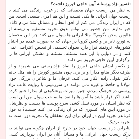
تفسیر نژاد پرستانه آیین حاجی فیروز داشت؟
به نظر من زیست جهان محققانی که در غرب زندگی می کنند با
زیست جهان ایرانی ها یکی نیست و این هم امری طبیعی است. من
که در ایران زندگی می کنم از افق انتظار و مسائل مثلا مردم کانادا
خبر ندارم. من چطور می توانم بدون تجربه مستقیم و زیسته از
هالوین سخن بگویم؟! مثلا ایرانی ها سوال می کنند چرا این محققان
به توزیع نابرابر واکسن کرونا در جهان که به صورت عمده در اختیار
کشورهای ثروتمند قرار دارد بعنوان تجسمی از تبعیض اعتراضی نمی
کنند و در دنیایی با این همه مسئله، مسئله و مشکل ایرانی ها را
برگزاری آیین حاجی فیروز می دانند.
از یکسو ایشان حاجی فیروز را نماد نژادپرستی می شمرند و از
طرف دیگر منابع مدارا و برابری چون منشور کورش را هم مثل خانم
دکتر بقولی زاده انکار می کنند. عرفان ما و شاعران بزرگی چون
مولانا و حافظ و غیره نمی توانند در سرزمینی با روایت غالب نژاد
پرستی در فرهنگ مردم، چنین میراث پرشکوهی از مدارا خلق کرده
باشد. اگر قرار باشد ما آیین ها را نقد نماییم خب سوال من این است
که نظر ایشان در مورد نسل کشی سرخ پوست ها چیست و نظرشان
در مورد آیین های کشوری که در آن زندگی می کنند چیست؟ به قول
فرناندز تجربه آیین در ایران برای این محققان یک تجربه دور است نه
تجربه نزدیک.
بنابراین در زیست جهان خود در خارج از ایران چگونه می توانند به
درک زیست جهان ایرانی ها و مسائل آنان در ایران بپردارند. کسی