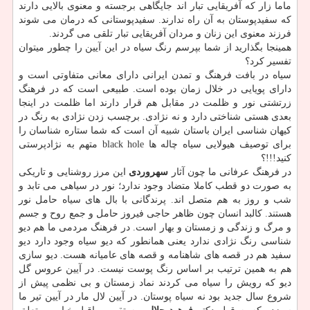
ماما زار که آفریقایی تبار اند جایگاهی برجسته و معنوی بالایی دارند
که سفیدپوستان به آن راه ندارند. سفیدپوستانی که درمان می شوند
فرزند معنوی این زنان و مردان آفریقایی تبار تلقی می گردند.
همینجا بگذارید از شما بپرسم رنگ سیاه در این آیین را چطور میتوان
تفسیر کرد؟
سیاه در بافت فرهنگ و تمدن ایرانی دارای معانی متفاوتی است و
دارای پویایی در خلال زمان بوده است. طبیعی است که در فرهنگ
زرتشتی نور و ظلمت در مقابل هم قرار دارند اما ظلمت در اینجا
بعدی هستی شناختی دارد و نه نژادی. برچسب زدن نژادی به رنگ در
کیهان شناسی ایران باستان شبیه آن است که شما ستاره شناسان را
برای توصیف هیولایی سیاه چاله ها black hole متهم به نژادپرستی
کنید!!!؟
در فرهنگ عرفانی ما چون آثار
سهروردی
این مرز روشنایی و تاریکی
به صورت دو قطب کاملا متضاد وجود ندارد؛ نور در سیاهی می تابد و
شب و روز به هم متصل اند. پرندگانی با بال های سیاه حامل نور
هستند. کالبد انسان چون ظاهر حاجی فیروز حامل و جمع روح و جسم
و مرگ و زندگی و زمستان و بهار است. در فرهنگ مردمی ما هم دیو
شناسی رنگ نژادی ندارد یعنی همانطور که دیو سیاه وجود دارد دیو
سفید هم در قصه های شاهنامه و قصه های عامیانه هست. دیو سازی
هم به همین ترتیب بر اساس رنگ پوست نیست. در آیین عروس گل
دیو که رویش را سیاه می کردند نماد زمستان و بی نظمی پیش از
شروع سال جدید بود نه سیاه پوستان. در آیین لال مار در آیین تیر ما