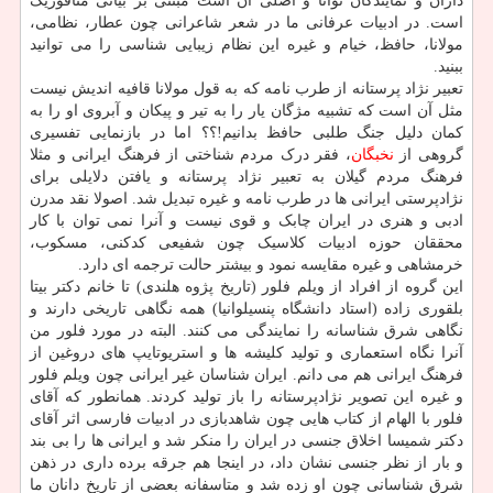
داران و نمایندگان توانا و اصلی آن است مبتنی بر بیانی متافوریک
است. در ادبیات عرفانی ما در شعر شاعرانی چون عطار، نظامی،
مولانا، حافظ، خیام و غیره این نظام زیبایی شناسی را می توانید
ببنید.
تعبیر نژاد پرستانه از طرب نامه که به قول مولانا قافیه اندیش نیست
مثل آن است که تشبیه مژگان یار را به تیر و پیکان و آبروی او را به
کمان دلیل جنگ طلبی حافظ بدانیم!؟؟ اما در بازنمایی تفسیری
گروهی از
نخبگان
، فقر درک مردم شناختی از فرهنگ ایرانی و مثلا
فرهنگ مردم گیلان به تعبیر نژاد پرستانه و یافتن دلایلی برای
نژادپرستی ایرانی ها در طرب نامه و غیره تبدیل شد. اصولا نقد مدرن
ادبی و هنری در ایران چابک و قوی نیست و آنرا نمی توان با کار
محققان حوزه ادبیات کلاسیک چون شفیعی کدکنی، مسکوب،
خرمشاهی و غیره مقایسه نمود و بیشتر حالت ترجمه ای دارد.
این گروه از افراد از ویلم فلور (تاریخ پژوه هلندی) تا خانم دکتر بیتا
بلقوری زاده (استاد دانشگاه پنسیلوانیا) همه نگاهی تاریخی دارند و
نگاهی شرق شناسانه را نمایندگی می کنند. البته در مورد فلور من
آنرا نگاه استعماری و تولید کلیشه ها و استریوتایپ های دروغین از
فرهنگ ایرانی هم می دانم. ایران شناسان غیر ایرانی چون ویلم فلور
و غیره این تصویر نژادپرستانه را باز تولید کردند. همانطور که آقای
فلور با الهام از کتاب هایی چون شاهدبازی در ادبیات فارسی اثر آقای
دکتر شمیسا اخلاق جنسی در ایران را منکر شد و ایرانی ها را بی بند
و بار از نظر جنسی نشان داد، در اینجا هم جرقه برده داری در ذهن
شرق شناسانی چون او زده شد و متاسفانه بعضی از تاریخ دانان ما