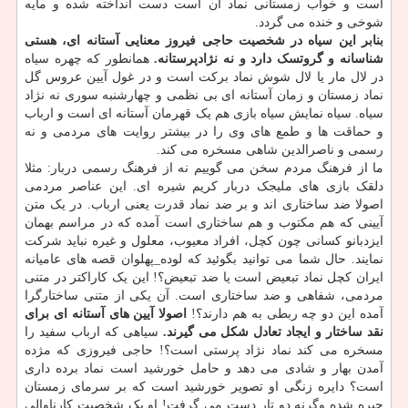
است و خواب زمستانی نماد آن است دست انداخته شده و مایه
شوخی و خنده می گردد.
بنابر این سیاه در شخصیت حاجی فیروز معنایی آستانه ای، هستی
شناسانه و گروتسک دارد و نه نژادپرستانه.
همانطور که چهره سیاه
در لال مار یا لال شوش نماد برکت است و در غول آیین عروس گل
نماد زمستان و زمان آستانه ای بی نظمی و چهارشنبه سوری نه نژاد
سیاه. سیاه نمایش سیاه بازی هم یک قهرمان آستانه ای است و ارباب
و حماقت ها و طمع های وی را در بیشتر روایت های مردمی و نه
رسمی و ناصرالدین شاهی مسخره می کند.
ما از فرهنگ مردم سخن می گوییم نه از فرهنگ رسمی دربار: مثلا
دلقک بازی های ملیجک دربار کریم شیره ای. این عناصر مردمی
اصولا ضد ساختاری اند و بر ضد نماد قدرت یعنی ارباب. در یک متن
آیینی که هم مکتوب و هم ساختاری است آمده که در مراسم بهمان
ایزدبانو کسانی چون کچل، افراد معیوب، معلول و غیره نباید شرکت
نمایند. حال شما می توانید بگوئید که لوده_پهلوان قصه های عامیانه
ایران کچل نماد تبعیض است یا ضد تبعیض؟! این یک کاراکتر در متنی
مردمی، شفاهی و ضد ساختاری است. آن یکی از متنی ساختارگرا
آمده این دو چه ربطی به هم دارند؟!
اصولا آیین های آستانه ای برای
نقد ساختار و ایجاد تعادل شکل می گیرند.
سیاهی که ارباب سفید را
مسخره می کند نماد نژاد پرستی است؟! حاجی فیروزی که مژده
آمدن بهار و شادی می دهد و حامل خورشید است نماد برده داری
است؟ دایره زنگی او تصویر خورشید است که بر سرمای زمستان
چیره شده وگرنه دو تار دست می گرفت! او یک شخصیت کارناوالی