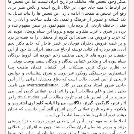
منکر وجود تبعیض های مختلف در تاریخ ایران نیست اما این تبعیض ها
در ارتباط با همه جای جهان در خلال تاریخ است و تلاش بشر برای
رفع این تبعیض ها همچنان ادامه دارد. این تبعیض ها را نباید تبدیل به
یک کلیشه و تصویر از فرهنگ و تمدن یک ملت ساخت و آنان را به
فقدان حافظه تاریخی از برده داری متهم نمود. در ضمن مفهوم بنده و
برده در شرق با غرب متفاوت بوده و لزوما این سیاه پوستان نبوده اند
که خرید و فروش می شدند. این گروه از محققان را به قصه پر درد
و پر غصه فروش دختران قوچان در عصر قاجار که خانم دکتر نجم
آبادی هم درباره آن کتابی نوشته ارجاع می دهم. ایرانی ها خود از این
حقیقت در دوره های تاریخی مختلف زخم خورده اند. لزوما بردگان
سیاه نبوده اند و مثلا در عثمانی بندگان و بردگان سفید پوست بودند.
به نظرم بزرگ ترین مشکلات این گفتمان فقدان ماهیت پسا
استعماری، برجستگی رویکرد غیر بومی و شرق شناسانه، و خوانش
تاریخی از آیین است. جالب است که دفاع محققان ایرانی را از آیین
حاجی فیروز استاد محترمی در کانادا overrationalization می نامند.
یعنی دانش و علم مطالعات آیین را اغراق در عقلانی کردن آیین می
شمرند بر این اساس باید تمام تاریخ مطالعات آیین ritual studies را در
آثار
ترنر، گلوکمن، گیرتز، داگلاس، میرچا الیاده، کلود لوی اشتروس و
بالاندیه
و غیره تاریخ عقلانی کردن اغراق آلود آیین دانست که نشان
دهنده عدم آشنایی با شاخه مطالعات آیین است.
اصلا بیایند به مهم ترین آیین ایران یعنی نوروز برچسب نژاد پرستی
بزنند و مردم شناسان ایران ساکت باشند چون به اغراق در عقلانی
کردن آیین متهم می شوند!! برای مردم شناسان ایران این تجربه ها