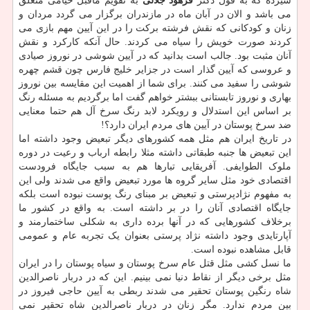
سیزده که به قول دکتر
فرهود جلالی
به تقویم ماقبل خیامی متعلق
می باشد و الان در آبان ماه در مازندران برگزار می گردد مردان و
زنان و کودکانی که نقش فرشته برکت را در این آیین مهم بازی می
کردند صورت خویش را سیاه می کردند. حال آنکه کارکرد و نقش
آنان مثبت بود. جالب است بدانید که در آیین شوشی در نوروز صیادی
و عروسی که آیین گذار است در جزایر خلیج فارس چون قشم چهره
شوشی را سفید می کنند. برای شما از اهمیت این مقایسه بین نوروز
بهاری و نوروز تابستانی ببشتر خواهم گفت اما برگردیم به مسئله رنگ
بر اساس این استدلال و رویکرد لابد رنگ سرخ آل هم حتما معنایی
ضد سرخ پوستان در آیین های مردم ایران دارد؟!
در تاریخ ایران هم مثل همه کشورهای دیگر تبعیض وجود داشته اما
این تبعیض ها جنبه طبقاتی داشته مثلا رابطه ارباب و رعیت در دوره
ملوک الطوایفی. آفریقایی تبارها هم به سبب جایگاه فرودست
اقتصادی خود مثل سایر گروه ها مورد تبعیض واقع می شدند ولی این
به مفهوم نژادپرستی و تبعیض بر مبنای رنگ پوست نبوده است بلکه
جایگاه اقتصادی آنان را در بر داشته است. به واقع در کشور ما
برخلاف کشورهایی که در آنها برده داری به شکلی ساختمارمند و
آپارتایدی وجود داشته نژاد پرستی بعنوان یک تجربه عام و عمومی
قابل مشاهده نبوده است.
ما نسل کشی مثل قتل عام سرخ پوستان و سیاه پوستان را در ایران
مثل برخی دیگر از نقاط دنیا نمی بینیم. این که در دربار ناصرالدین
شاه رنگین پوستان تحقیر می شدند ربطی به آیین حاجی فیروز در
بین مردم ندارد. مگر زنان در دربار ناصرالدین شاه تحقیر نمی