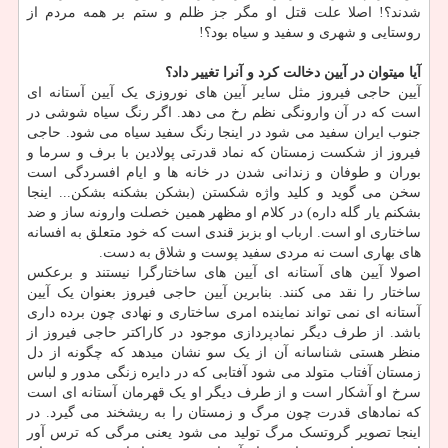
شدند؟! اصلا علت قتل او مگر جز ظلم و ستم بر همه مردم از
روستایی و شهری و سفید و سیاه بود؟!
آیا میتوان در آیین دخالت کرد و آنرا تغییر داد؟
آیین حاجی فیروز مثل سایر آیین های نوروزی یک آیین آستانه ای
است که در آن وارونگی نظم رخ می دهد. اگر رنگ سیاه شوشی در
جنوب ایران سفید می شود در اینجا رنگ سفید سیاه می شود. حاجی
فیروز از شکست زمستان که نماد قدرتی پولادین با برف و سرما و
بوران و طوفان و زندانی شدن در خانه ها و ایام افسردگی است
سخن می گوید و کلید واژه شکستن (بشکن بشکنه بشکن... اینجا
بشکنم یار گله داره) در کلام او مظهر همین خصلت وارونه ساز و ضد
ساختاری او است. ارباب او بزبز قندی است که خود متعلق به افسانه
های بهاری است نه مردی سفید پوست و شلاق به دست.
اصولا آیین های آستانه ای آیین های ساختارگرا نیستند و برعکس
ساختار را نقد می کنند. بنابرین آیین حاجی فیروز بعنوان یک آیین
آستانه ای نمی تواند نماینده امری ساختاری و نهادی چون برده داری
باشد. از طرف دیگر نمادپردازی موجود در کاراکتر حاجی فیروز از
منظر هستی شناسانه آن از یک سو نشان میدهد که چگونه از دل
زمستان آفتاب متولد می شود آفتابی که در دایره زنگی مدور و لباس
سرخ او آشکار است و از طرف دیگر او یک قهرمان آستانه ای است
که نمادهای قدرت چون مرگ و زمستان را به ریشخند می گیرد. در
اینجا تصویر گروتسک مرگ تولید می شود یعنی مرگی که ترس آور