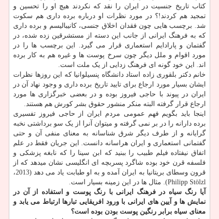
کتاب تاریخ جنسیت در ایران را نقد که نکردند هیچ او را تحسین و
تمجید هم کردند!؟ در مورد نظرات او درباره برده داری هم سکوت
شد. برچسب هایی چون فقدان اخلاق جنسی، کانیبالیسم و برده داری
که به فرهنگ ایرانی از جانب این دسته از مستشرقین زده شده، در
گفتمان و پارادایم استعماری قرار می گیرد. این برچسب ها را در
مورد اقوام و ملل دیگر چون سرخ پوست ها و غیره هم به کار برده
اند. این خود گونه ای فرهنگ زدایی از یک ملت است.
خانم دکتر بلقوری زاده استاد دانشگاه پنسیلوانیا که این روزها نظرات
ایشان بسیار مورد ارجاع برای تایید تاریخ برده داری و وجود نهاد آن در
ایران در پیوند با حاجی فیروز بوده و در بعضی خبرگزاری ها مورد
ارجاع قرار گرفته البته منکر منشور حقوق بشر کورش هم هستند.
اینجا باید بگویم فهم عمومی مردم ایران از حاجی فیروز تفسیری
برده دارانه را در بر نمی گرفته و میتوان آنرا از یک سو برداشتی نخبه
گرایانه و از طرف دیگر شرق شناسانه به معنای منفی آن و حتی
گفتمانی استعماری و ایران هراسانه دانست. این جریان فقط در علم
اتفاق نیفتاده فیلم طبیب را ببنید که ابن سینا را که نابغه پزشکی و
فلسفه قرن خود بوده شاگرد پسربچه ای انگلیسی نشان میدهد که از
قرون وسطای بریتانیا به ایران آمده و به او طبابت یاد می دهد (2013،
Philipp Stölzl). مثال ها در این زمینه بسیار است.
آیا رنگ سیاه در فرهنگ ایرانی با رنگ پوست و استفاده از آن در
نمایش ها و آیین های ایرانی با ورود افریقایی تبارها ارتباط می یابد و
معنای سیاه برابر رنگین پوست بودن بوده است؟