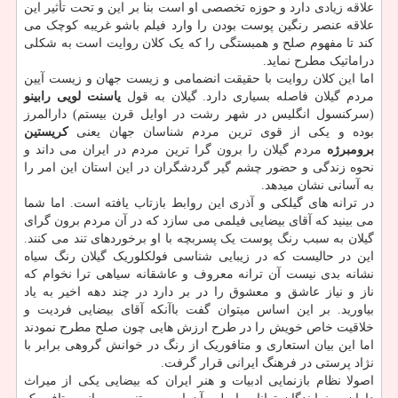
علاقه زیادی دارد و حوزه تخصصی او است بنا بر این و تحت تأثیر این
علاقه عنصر رنگین پوست بودن را وارد فیلم باشو غریبه کوچک می
کند تا مفهوم صلح و همبستگی را که یک کلان روایت است به شکلی
دراماتیک مطرح نماید.
اما این کلان روایت با حقیقت انضمامی و زیست جهان و زیست آیین
مردم گیلان فاصله بسیاری دارد. گیلان به قول
یاسنت لویی رابینو
(سرکنسول انگلیس در شهر رشت در اوایل قرن بیستم) دارالمرز
بوده و یکی از قوی ترین مردم شناسان جهان یعنی
کریستین
برومبرژه
مردم گیلان را برون گرا ترین مردم در ایران می داند و
نحوه زندگی و حضور چشم گیر گردشگران در این استان این امر را
به آسانی نشان میدهد.
در ترانه های گیلکی و آذری این روابط بازتاب یافته است. اما شما
می بینید که آقای بیضایی فیلمی می سازد که در آن مردم برون گرای
گیلان به سبب رنگ پوست یک پسربچه با او برخوردهای تند می کنند.
این در حالیست که در زیبایی شناسی فولکلوریک گیلان رنگ سیاه
نشانه بدی نیست آن ترانه معروف و عاشقانه
سیاهی ترا نخوام که
ناز و نیاز عاشق و معشوق را در بر دارد در چند دهه اخیر به یاد
بیاورید. بر این اساس میتوان گفت باآنکه آقای بیضایی فردیت و
خلاقیت خاص خویش را در طرح ارزش هایی چون صلح مطرح نمودند
اما این بیان استعاری و متافوریک از رنگ در خوانش گروهی برابر با
نژاد پرستی در فرهنگ ایرانی قرار گرفت.
اصولا نظام بازنمایی ادبیات و هنر ایران که بیضایی یکی از میراث