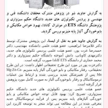
به گزارش جاوید شو در پژوهش مشترک محققان دانشکده فنی و
مهندسی و پردیس تکنولوژی های جدید دانشگاه حکیم سبزواری و
پژوهشگر دانشگاه ETS در مونترال کانادا، بهبود خواص مکانیکی و
بایوخوردگی آلیاژ پایه منیزیم بررسی گردید.
به گزارش جاوید شو به نقل از ایسنا،
این پژوهش مشترک توسط
دکتر غلامرضا ابراهیمی، عضو هیئت علمی دانشکده مهندسی، دکتر
حمیدرضا عزت پور، عضو هیئت علمی پردیس تکنولوژی های جدید،
دکترمهدی کاویانی، دانش آموخته دانشگاه حکیم سبزواری و دکتر
محمد حجازی از دانشگاه ETS کانادا صورت گرفته است.
دکترعزت پور در مورد این طرح تحقیقاتی اظهار داشت: در این طرح
تحقیقاتی، رفتار مکانیکی و بایو خوردگی آلیاژ پایه منیزیم Mg-Zn-Ca-
Mn پس از تغییرشکل شدید بررسی شده و ارتباط بین عملیات
ترمومکانیکال و رفتار بایوخوردگی آلیاژ به صورت کامل مورد پژوهش
قرار گرفته است.
عضو هیئت علمی پردیس تکنولوژی های جدید دانشگاه حکیم
سبزواری، تصریح کرد: بهبود قابل توجه خواص مکانیکی و بایو
خوردگی آلیاژهای پایه منیزیم پس از فرآیند ترمومکانیکال جدید
معرفی شده در این مطالعه می تواند منجر به توسعه کاربرد این