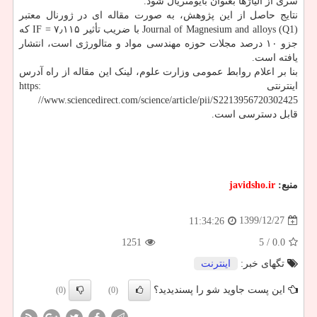
سری از آلیاژها بعنوان بایومتریال شود.
نتایج حاصل از این پژوهش، به صورت مقاله ای در ژورنال معتبر
Journal of Magnesium and alloys (Q1) با ضریب تأثیر ۷٫۱۱۵ = IF که
جزو ۱۰ درصد مجلات حوزه مهندسی مواد و متالورژی است، انتشار
یافته است.
بنا بر اعلام روابط عمومی وزارت علوم، لینک این مقاله از راه آدرس
اینترنتی https:
//www.sciencedirect.com/science/article/pii/S2213956720302425
قابل دسترسی است.
منبع:
javidsho.ir
1399/12/27
11:34:26
1251
/ 5
0.0
تگهای خبر:
اینترنت
این پست جاوید شو را پسندیدید؟
(0)
(0)