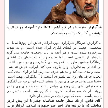
به گزارش جاوید شو ابراهیم فیاض اعتقاد دارد آنچه امروز ایران را
تهدید می كند یك رئالیسم سیاه است.
به گزارش خبرنگار خبرگزاری مهر، ابراهیم فیاض این روزها تبدیل به
شخصیتی عجیب در فضای فكری ایران شده است. او به شدت
سرخورده شده است و هر آنچه در باب وضعیت جامعه می گوید
سرشار از ناامیدی است. اما تجربه زیسته او بعنوان یك انقلابی
آرمانگرا و همین طور سابقه پژوهشی گسترده وی در حوزه انقلاب
بی اعتنائی به نظریان او را بلاوجه می كند. ابراهیم فیاض تند شده
است و تندی می كند و تند هم حرف می زند؛ اما در لوای تندی كمی
عجیب حرف های وی یك دلسوزی آمیخته با آرمانگرایی نهفته است.
«شما نمی توانید حرف های من را منتشر كنید» این ترجیع بند گفتگوها
و سخنرانی های این روزهای فیاض است. صحبت های وی را در
پرونده ای كه ضد محافظه كاری نام گذاری شده است منتشر می
نماییم.طبیعی است كه مهر تاییدی بر سخنان او ندارد.
آقای فیاض، از یك منظر جامعه شناسانه چقدر با این پیش فرض
موافقید كه ما در دهه های اخیر عمر جمهوری اسلامی گرفتار نوعی