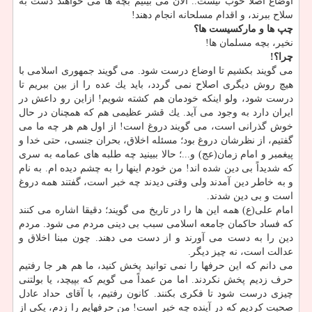
اوضاع اصلا خوب نیست.. الآن می بینیم بچه ها می خواهند دست به
سلاح ببرند، و اقدام مسلحانه انجام دهند!
چپ ها و ماركسیست ها؟
نخیر، بچه مسلمان ها!
چرا؟!
می گویند بكشیم تا اوضاع درست شود. می گویند جمهوری اسلامی با
هیچ روش دیگری اصلاح نمی گردد، باید یك عده را از بین ببریم تا
درست شود، ولو اینكه خودمان هم كشته شویم! ازاین رو داعش در
ایران دارد به وجود می آید. یك قشر عظیمی هم كه همچنان در حال
خوش گذرانی است، می گویند دروغ است! از اول هم هر چه ما می
گفتیم، از نظرشان دروغ بود؛ مسئله اخلاق، بحران جنسی، حتی خدا و
پیغمبر و امام زمان(عج) و...؛ حالا ببینید چه طلبه های عمامه به سری
كه شدیداً بی دین شده اند! من خودم اینها را به چشم دیده ام. به نام
و به خاطر دین آمدند ولی وقتی دیدند چه خبر است، گفتند همه دروغ
است و بی دین شدند.
امام علی(ع) همه این ها را در تاریخ می گویند؛ دقیقا اشاره می كنند
كه فساد حاكمان جامعه اسلامی سبب بی دینی مردم می شود. مردم
دین را به دست می آورند و از دست می دهند. چون مبنا اخلاق و
عدالت است، نه چیز دیگر.
می دانم كه این حرفها را نمی توانید پخش كنید، ما هم هر جا رفتیم
حرف زدیم پخش نكردند. اما من عمداً می گویم كه بپیچد، یا بولتنی
چیزی درست شود تا فكری بكنند. كانون رفتیم، با آقای حداد عادل
صحبت كردیم كه در آینده چه خبر است! من حرفهایم را زدم، یكی از