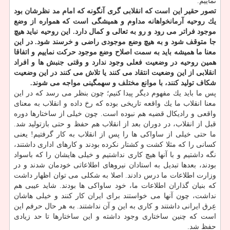
نماییم.
تصور حقیر این است كه انقلابی گری آنگونه كه امام مد نظرشان بود
یك روحیه آرمانخواهانه مداوم و همیشگی است كه همواره از وضع
موجود فراتر می رود و رو به تعالی و كمال دارد. این روحیه نباید هیچ
جا متوقف شود و به هیچ وضع موجودی راضی و خرسند شود. در این
معنا ما همیشه باید به سمت اصلاح وضع موجود حركت نماییم و اتفاقا
همین روحیه در وضعیت فعلی وجود ندارد و وقتی جنبش ها و افراد
انقلابی از این وضعیت انتقاد می كنند یا تلاش می كنند در این وضعیت
شكاف تولید كنند، با موانع مختلف و سهمگینی مواجه می شوند.
پس ما باید یك مفهوم دیگر پیدا كنیم؛ چون بنظر می رسد كه در این
معنا انقلاب ما یك واقعه تاریخی بوده كه رخ داده و انقلاب به معنای
واقعی و رادیكال قضیه هم نبوده است. چون خیلی از ساختارها دوره
قبل از انقلاب، در دوران بعد از انقلاب هم حفظ و حتی بازتولید شد.
ما حتی خیلی از ساواكی ها را پس از انقلاب به كار گرفتیم! یعنی
كسانی را كه مثلا كشت و كشتار نكرده بودند و كارهای اداری داشتند،
نگه داشتیم و با آنها هیچ كاری نداشتیم و خیلی هایشان را كه باسواد
بودند، بعدها تبدیل به استادان نیروهای اطلاعاتی خودمان شدند و در
وزارت اطلاعات ما درس دادند. اصلا به شكلی می توان اظهار داشت
كه بنیان گذاران اطلاعات ما، خود ساواكی ها بودند. شاید عیبی هم
نداشت، چون آنها می خواستند برای ایران كار كنند و خیلی هاشان
عِرق ایرانی داشتند و كاری به این و آن نداشتند. به هر حال حرفم این
است كه چنین ساختاری وجود داشته و این ساختارها تا حد زیادی
حفظ شد.