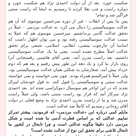
شكست خورد. بعد از آن دولت احمدی نژاد هم شكست خورد و
دوباره راست و چپ تقلا كردند تا رسیدیم به اینجا كه راست سنتی
فراگیر شد و تمام!
پس ما پس از انقلاب - غیر از دوره میرحسین موسوی كه آن هم
عدالت سوسیالیستی را دنبال می كرد، نه عدالت مردمی – عملاً در
تحقق عدالت گامی برنداشتیم. میرحسین موسوی هم كه عملا به
سمت عدالت سوسیالیستی رفته بود و می توان اظهار داشت كه
اساسا آن چارچوب بینشی، انقلابی، اسلامی، شیعی برای تحقق
عدالت اصلاً مطرح نشده است. یعنی ما یك عدالت سوسیالیستی
داشتیم، بعد راست مدرن آمد، یعنی آقای هاشمی رفسنجانی آنرا
روی بازار بنا كرد و یك دهه این طور پیش رفتیم و بعد هم كه دوم
خرداد پیش آمد، شعارشان به شكلی همان عدالت سوسیالیستی بود،
ولی عملاً با لیبرالیسم همراه بودند، چون نمی خواستند و نمی خواستند
عدالت سنتی و سوسیالیستی را قبول كنند. به قول خودشان لیبرال
شدند كه در این اواخر هم سوسیال دموكراسی شده اند. بعد احمدی
نژاد سركار آمد كه قرار بود راست سنتی باشد، ولی عملاً راست
مدرن شد و ما از راست مدرن احمدی نژاد به وضع فعلی در دولت
آقای روحانی رسیدیم كه كاملاً ضد عدالت است.
مایلم كمی درباره این «عدالت مردمی» كه فرمودید، بیشتر تمركز
نماییم. عدالتی كه بر اساس فطرت آدمی بنا شده است و شكل
مردمی دارد دقیقا چگونه عدالتی است و چرا تابحال در كشور ما
تابحال تلاشی برای تحقق این نوع از عدالت نشده است؟