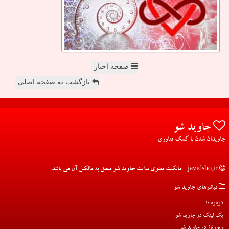
صفحه اخبار
بازگشت به صفحه اصلی
جاوید شو
جاویدان شدن با کمک فناوری
javidsho.ir - مالکیت معنوی سایت جاوید شو متعلق به مالکین آن می باشد
میانبرهای جاوید شو
درباره ما
بک لینک در جاوید شو
رپورتاژ در جاوید شو