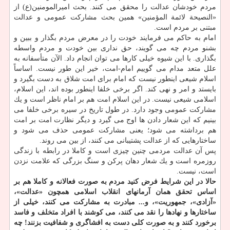
مردم خودشان عدالت را محقق می كنند. بحث امیرالمومنین(ع) از
«النصیحة لائمة المؤمنین» همین بحث مشاركت عمومی و عدالت
مبتنی بر مردم است.
امام به حاكم می فرمایند خودت را در معرض مردم بگذار و ببین و
بشنو مردم چه می گویند، حق نداری بین خودت و مردم واسطه
بگذاری. با این شیوه خیلی كارها می توان انجام داد. الآن متأسفانه به
علل متعد مدام می گوییم امام-امت، خیر این طور نیست. اساساً
اسلام شیعی اینطور نیست كه امام برای امت شلاق به دست بگیرد و
بایستد و امر و نهی كند. اگر برخی خلفا اینطور بوده اند، این اسلام،
اسلامی شیعی نیست. در این اسلام امت هم بر امام ناظر است و یك
مشاركت عمومی وجود دارد. در طول تاریخ در سیره برخی خلفا می
بینیم كه این شعار دادن ها اوج می گیرد و دیگر نظارت امت بر امت
هم برداشته می شود؛ یعنی مشاركت عمومی حذف می شود و
ساختارهایی كه از عدالت پشتیبانی می كنند، از بین می روند.
پس آن عدالت مردمی چنین چیزی است و كاملا در رابطه با زندگی
روزمره است و یك شعار دهان پركن و سنگ بزرگی كه علامت نزدن
است، نیست.
حالا در این شرایط فرض كنید مردم به صورت فعالانه و كاملا هم بر
اساس تحقق همان آرمانهای انقلاب اسلامی همچون «عدالت»،
«آزادی»، جمهوریت»، و... مبادرت به مشاركت می كنند، خیلی از
ساختارها و نهادها را نقد می كنند، می كوشند با افراد متخلف و فاسد
برخورد كنند و به صورت كلی دست به افشاگری و شفافیت بزنند! چه