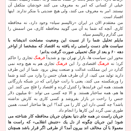
خیلی از كسانی كه امر به معروف می كنند خودشان متكفل آن
نیستند. امر به معروف می كنند، ولی هیچ ضدیتی با منكر ندارند. اینها
افساد است.
من معتقدم الان در ایران «رئالیسم سیاه» وجود دارد، نه محافظه
كاری. آنچه كه شما به آن می گویید محافظه كاری، من اسمش را
می گذارم رئالیسم سیاه.
مایلم تحلیل شما را از نسبت این وضعیت مصلحت اندیشانه با
سیاست های دست راستی راه یافته به اقتصاد كه مشخصا از اواخر
دهه ۶۰ و بعد از جنگ تحمیلی صورت گرفت بدانم!
محور این سیاست ها، بازار تهران بود و شدیداً
فرهنگ
تجاری را حاكم
كرد؛ نه
فرهنگ
اقتصادی را. این
فرهنگ
تجاری هم به هیچ وجه نمی
گذارد در این مملكت عدالت و صنعت پیش برود. شما از این طرف
دارید تولید می كنید، از آن طرف همان جنس را وارد می كنند و شما
را ورشكسته می كنند، یعنی با رانت خوارانی كه در شبكه بازرگانی
هستند، همه این فرایندها را كنترل كرده و اقتصاد را فلج می كنند. این
ها هم، همه ساختار هستند. و الا چه كسی می تواند ۵۰ میلیون دلار
جنس را راحت در بازار بفروشد و كسی كاری به كارش نداشته
باشد؟ چه كسی دارد این كار را می كند؟! این ها ساختار است، همین
طوری نمی گردد این كارها را انجام داد.
جریان راست در همه جای دنیا بعنوان جریان محافظه كار شناخته می
شود؛ این جریان چگونه از دل یك «جنبش انقلابی» كه راست ها
معمولا با آن مخالف اند بیرون آمد؟ از طرفی اگر قرار باشد همچنان