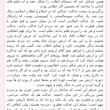
همین تشكیل شد كه سینمای انقلاب را شكل دهند و آن فیلم های
كذایی را ساختند كه نخستین آثار انقلابی بودند.
برگردیم به مبحث عدالت؛ عدالتی كه در اسلام و انقلاب اسلامی دنبال
می شد، یك عدالت سوسیالیستی یا كمونیستی نیست كه رادیكال
باشد، یك عدالت اسلامی است كه بر مبنای حسن و قبح عقلی یا
همان فطرت بنا می شود. هر چه مردم آنرا عدالت بدانند، عدالت
است و هر چه را مردم ظلم بدانند، ظلم است. ما برای فهم اتفاقاتی
كه در روند انقلاب افتاد باید با این ساختاری كه عرض كردم وارد
بشویم. بنا بر این بود كه ارتش دوران شاه وقتی دید مردم مصمم
هستند دیگر مقاومت نكرد و تسلیم انقلاب شد. كسی هم كه زمینه
تسلیم ارتش را فراهم نمود آقای ارتشبد قره باغی بود كه آمد مذاكره
كرد و ارتش تسلیم شد. فقط روزهای آخر گارد شاهنشاهی به نیروی
هوایی حمله كرد كه مردم هم به كمك نیروی هوایی رفتند و گارد هم
منهدم شد و ارتش سالم دست انقلابیون و حكومت افتاد. ارتشبد قره
باغی هم پس از ۲ یا ۳ ماه كه در ایران بود و كسی به او كار نداشت،
به خارج رفت و همان جا فوت كرد. البته چند وقت بعد، دوباره در
«نوژه» ارتش می خواست كودتا كند و بعدها خیلی از نوژه ای ها توبه
و گریه كردند و حتی به جنگ رفتند و شهید شدند.
پس حرفم این است كه ساختار در آن دوره چنین چیزی بود و مردم
نقش پررنگی در این میان داشتند. عدالت هم یك عدالت مردمی،
عرفی و فطری بود. ولی یك نكته رخ داد كه به لحاظ تاریخی خیلی
مهم است؛ مبنای این عدالت فطری «مردم» هستند، ولی اتفاقی كه
در سالهای بعد رخ داد این بود كه راست سنتی و بازار تهران این نوع