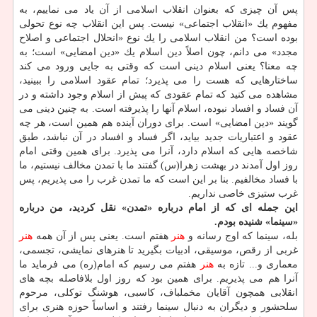
پس آن چیزی كه بعنوان انقلاب اسلامی از آن یاد می نماییم، به
مفهوم یك «انقلاب اجتماعی» نیست. پس این انقلاب چه نوع تحولی
بوده است؟ من انقلاب اسلامی را یك نوع «انحلال اجتماعی و اصلاح
مجدد» می دانم، چون اصلاً دین اسلام یك «دین امضایی» است؛ به
چه معنا؟ یعنی اسلام دینی است كه وقتی به جایی ورود می كند
ساختارهایی كه هست را می پذیرد؛ تمام عقود اسلامی را ببینید،
مشاهده می كنید كه تمام عقودی كه پیش از اسلام وجود داشته و در
آن فساد و افساد نبوده، اسلام آنها را پذیرفته است. به چنین دینی می
گویند «دین امضایی» است. برای دوران آینده هم همین است، هر چه
عقود و اعتباریات جدید بیاید، اگر فساد و افساد در آن نباشد، طبق
شاخصه هایی كه اسلام دارد، آنرا می پذیرد. برای همین وقتی امام
روز اول آمدند در بهشت زهرا(س) گفتند ما با تمدن مخالف نیستیم، ما
با فساد مخالفیم. بنا بر این است كه ما تمدن غرب را می پذیریم، پس
غرب ستیزی خاصی نداریم.
این جمله ای كه از امام درباره «تمدن» نقل كردید، من درباره
«سینما» شنیده بودم.
بله، سینما كه اوج رسانه و
هنر
هفتم است. یعنی پس از آن همه
هنر
غربی از رقص، موسیقی، ادبیات بگیرید تا هنرهای نمایشی، تجسمی،
معماری و... تازه به
هنر
هفتم می رسیم كه امام(ره) می فرماید ما
آنرا هم می پذیریم. برای همین بود كه روز اول بلافاصله بچه های
انقلابی همچون آقایان مخملباف، كاسبی، هوشنگ توكلی، مرحوم
سلحشور و دیگران به دنبال سینما رفتند و اساساً حوزه هنری برای