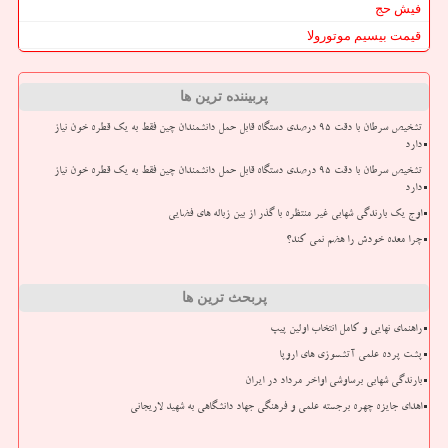
فیش حج
قیمت بیسیم موتورولا
پربیننده ترین ها
تشخیص سرطان با دقت ۹۵ درصدی دستگاه قابل حمل دانشمندان چین فقط به یک قطره خون نیاز
دارد
تشخیص سرطان با دقت ۹۵ درصدی دستگاه قابل حمل دانشمندان چین فقط به یک قطره خون نیاز
دارد
اوج یک بارندگی شهابی غیر منتظره با گذر از بین زباله های فضایی
چرا معده خودش را هضم نمی کند؟
پربحث ترین ها
راهنمای نهایی و کامل انتخاب اولین پیپ
پشت پرده علمی آتشسوزی های اروپا
بارندگی شهابی برساوشی اواخر مرداد در ایران
اهدای جایزه چهره برجسته علمی و فرهنگی جهاد دانشگاهی به شهید لاریجانی