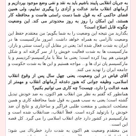
به جریان انقلابی پایبند باشیم باید به نقد و نفی وضع موجود بپردازیم و
آرمانهای انقلاب مانند عدالت و آزادی را پیگیری نماییم، ولی همین
فضای حاكمی كه به قول شما دست راستی هاست و محافظه كار
هستند، این امكان را روز به روز محدودتر می كند. این وضعیت
چگونه قابل اصلاح است؟
بگذارید من نتیجه این وضعیت را به شما بگویم؛ من معتقدم حفظ این
وضعیت ناآرامی به همراه خواهد داشت. امروز ماركسیست ها در
ایران به شدت فعال شده اند؛ یعنی در مقابل آن راست سنتی و بازار،
ماركسیست ها به شدت فعالیت خویش را از سر گرفته اند و شكل
قومیتی هم پیدا كرده است؛ یعنی ما مثلاً با ماركسیسم-كردیسم و یا
ماركسیسم پان ترك ها و... مواجه هستیم و این ها به شدت حكومت و
جامعه ایران را تهدید می كنند.
آقای فیاض در این وضعیت، یعنی چهل سال پس از وقوع انقلاب
اسلامی، وظیفه جوانی كه هنوز دغدغه آرمانهای انقلاب و مهمتر از
همه عدالت را دارد، چیست؟ چه كاری می توانیم بكنیم؟
همانطور كه گفتم به نظر من انقلاب هم اكنون، به ضد خودش تبدیل
گشته است؛ یعنی به سبب همین به قول شما محافظه كاری و همین
مصلحت اندیشی و منفعت طلبی فراگیر و ساختاری و نتایج آن ضد
خودش را بازتولید كرده است. فعلاً انقلاب، ضدانقلاب شده است و
ماركسیسم در كشور دارد جای انقلاب اسلامی را می گیرد. كل قصه
این است.
من معتقدم وضعیت هم اكنون به شدت دارد خطرناك می شود؛