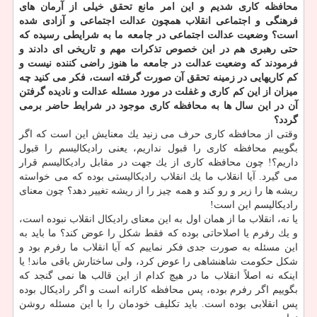
محافظه كاری شدیم و این امر مانع تحقق خیلی از آرمان های
فرهنگی و اجتماعی انقلاب همچون عدالت اجتماعی و آزادی شده
است؟ وضعیت عدالت اجتماعی در جامعه ما به شرایطی رسیده كه
حتی رهبری هم در این خصوص تذكرات مهم و تاریخی ای دادند و
فرمودند كه وضعیت عدالت در جامعه ما هنوز راضی كننده نیست و
كم كاریهایی در زمینه تحقق آن صورت گرفته است، فكر می كنید چه
میزان از این كم كاری و غفلت در مورد مسئله عدالت و نادیده گرفتن
آن در این سال ها به محافظه كاری موجود در شرایط حاضر برمی
گردد؟
وقتی از محافظه كاری حرف می زنید یك معنایش این است كه اگر
بگوییم محافظه‎ كاری را قبول نداریم، یعنی رادیكالیسم را قبول
داریم؟! چون محافظه كاری از یك جهت در مقابل رادیكالیسم قرار
می گیرد. آیا انقلاب ما یك انقلاب رادیكالیستی بوده كه می خواسته
ریشه ها را زیر و رو كند و همه چیز را از ریشه تغییر دهد؟ چون معنای
رادیكالیسم این است!
یا نه، انقلاب ما از همان اول به این معنای رادیكال انقلاب نبوده است،
و یك رفرم یا اصلاحاتی بوده كه فقط شكل را عوض كند؟ ما باید به
این مسئله به صورت جدی فكر نماییم كه آیا انقلاب ما رفرم بود و
شكل حكومت شاهنشاهی را عوض كرد، ولی ساختارش باقی ماند! یا
اینكه نه اصلاً انقلاب ما در هیچ كدام از این قالب ها نمی گنجد كه
بگوییم اگر رفرم بوده، پس محافظه كارانه است و اگر رادیكال بوده
پس انقلابی بوده است. باید تكلیف خودمان را با این مسئله روشن