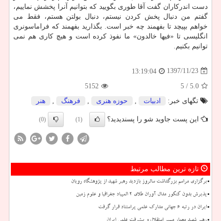
دست اندركاران گفت آقا طوری بگویید كه بتوانیم آنرا پخشش نماییم،
گفتم من دنبال پخش كردن نیستم، دنبال بولتن هستم، فقط می
خواهم بپیچد تا بفهمند چه خبر است. بگذارید بفهمند كه فراماسونری
انگلیسی تا «فیها خالدون» ما نفوذ كرده است و هیچ كاری هم نمی
توانیم بكنیم.
1397/11/23
13:19:04
5152
/ 5
5.0
تگهای خبر:
ادبیات
,
حوزه هنری
,
فرهنگ
,
هنر
این پست جاوید شو را پسندیدید؟
(0)
(1)
تازه ترین مطالب مرتبط
برگزاری مراسم بزرگداشت سالروز بازدید رهبر شهید از پژوهشگاه رویان
پذیرش بدون کنکور مدال آوران طلای ۲ المپیاد جغرافیا و علوم زمین
ایران در رتبه ۶ جهانی مدارک علمی پراستناد قرار گرفت
رهبر شهید معمار مسیر استقلال و پیشرفت علمی ایران