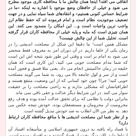
اتفاقی می افتد؟ اینجا همان چالش ما با محافظه كاری موجود مطرح
می شود و خیلی از حافظان وضع موجود با اشاره به اینكه «ما در
شرایط حساس كنونی هستیم» و انتقادهای شما سیاه نمایی و در جهت
تضعیف موجودیت نظام است و امام فرموده اند كه حفظ نظام ارز
واجب ترین واجبات است و... این امكان را مسدود می كنند. این
همان چیزی است كه مایه و پایه خیلی از محافظه كاران قرار گرفته
است. تحلیل شما از این چالش چیست؟
مشكل همین است! ما دقیقا این شكل از مصلحت اندیشی را در
زمان یكی از خلفا داریم. در آن دوران امر به معروف فقط منحصر
می شود به امام بر امت و وقتی این طور شود نتیجه اش این است
كه شما مدام مصلحت جویی می كنید، این كاری است كه همان
خلیفه در زمان حاكمیتش انجام می داد. یعنی مثلا فسق و فجور آمده
است و از سر و كول جامعه بالا می رود، به شما می گویند مصلحت
جویی كنید! چرا؟ چون خود كسانی كه از این وضعیت منتفع هستند و
اطرافیانشان كه مشكلی ندارند و به راحتی مصلحت را بر حقیقت
سوار می كنند. در این شرایط دیگر عدالت و حقی باقی نمی ماند.
بنابراین دولت یا نظامی كه برای تحقق عدالت آمده بوده و هدف رفع
محرومیت از محرومان و مستضعفان بوده، خودش نتیجه عكس می
دهد. به نظر من الآن انقلاب به ضد خودش تبدیل گشته است.
و از نظر شما این مصلحت اندیشی ها با منافع محافظه كاران ارتباط
دارد؟
با فساد راه یافته به درون جمهوری اسلامی و متأسفانه افساد آن
ارتباط دارد. الان دیگر بحث از فساد گذشته و به افساد رسیده است.