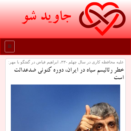
جاوید شو
منو
علیه محافظه كاری در سال چهلم -۳۳، ابراهیم فیاض در گفتگو با مهر:
خطر رئالیسم سیاه در ایران، دوره كنونی ضدعدالت
است