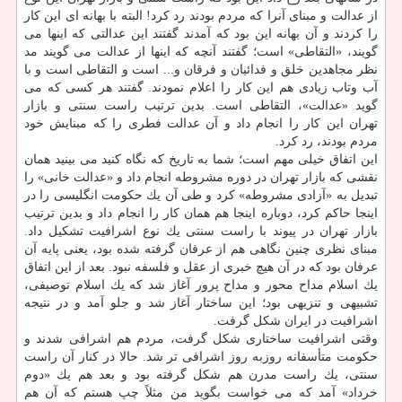
از عدالت و مبنای آنرا كه مردم بودند رد كرد! البته با بهانه ای این كار
را كردند و آن بهانه این بود كه آمدند گفتند این عدالتی كه اینها می
گویند، «التقاطی» است؛ گفتند آنچه كه اینها از عدالت می گویند مد
نظر مجاهدین خلق و فدائیان و فرقان و... است و التقاطی است و با
آب وتاب زیادی هم این كار را اعلام نمودند. گفتند هر كسی كه می
گوید «عدالت»، التقاطی است. بدین ترتیب راست سنتی و بازار
تهران این كار را انجام داد و آن عدالت فطری را كه مبنایش خود
مردم بودند، رد كرد.
این اتفاق خیلی مهم است؛ شما به تاریخ كه نگاه كنید می بینید همان
نقشی كه بازار تهران در دوره مشروطه انجام داد و «عدالت خانی» را
تبدیل به «آزادی مشروطه» كرد و طی آن یك حكومت انگلیسی را در
اینجا حاكم كرد، دوباره اینجا هم همان كار را انجام داد و بدین ترتیب
بازار تهران در پیوند با راست سنتی یك نوع اشرافیت تشكیل داد.
مبنای نظری چنین نگاهی هم از عرفان گرفته شده بود، یعنی پایه آن
عرفان بود كه در آن هیچ خبری از عقل و فلسفه نبود. بعد از این اتفاق
یك اسلام مداح محور و مداح پرور آغاز شد كه یك اسلام توصیفی،
تشبیهی و تنزیهی بود؛ این ساختار آغاز شد و جلو آمد و در نتیجه
اشرافیت در ایران شكل گرفت.
وقتی اشرافیت ساختاری شكل گرفت، مردم هم اشرافی شدند و
حكومت متأسفانه روزبه روز اشرافی ‎تر شد. حالا در كنار آن راست
سنتی، یك راست مدرن هم شكل گرفته بود و بعد هم یك «دوم
خرداد» آمد كه می خواست بگوید من مثلاً چپ هستم كه آن هم