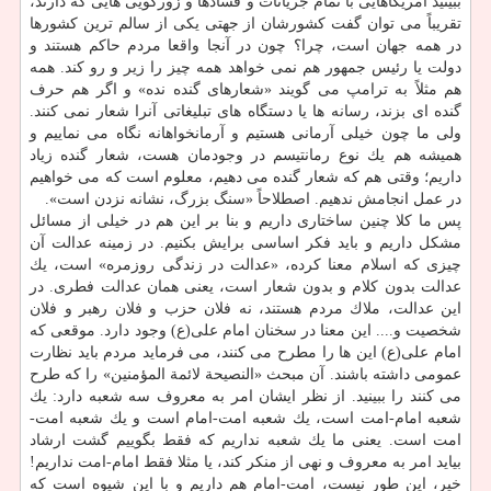
ببینید آمریكاهایی با تمام جریانات و فسادها و زورگویی هایی كه دارند،
تقریباً می توان گفت كشورشان از جهتی یكی از سالم ترین كشورها
در همه جهان است، چرا؟ چون در آنجا واقعا مردم حاكم هستند و
دولت یا رئیس جمهور هم نمی خواهد همه چیز را زیر و رو كند. همه
هم مثلاً به ترامپ می گویند «شعارهای گنده نده» و اگر هم حرف
گنده ای بزند، رسانه ها یا دستگاه های تبلیغاتی آنرا شعار نمی كنند.
ولی ما چون خیلی آرمانی هستیم و آرمانخواهانه نگاه می نماییم و
همیشه هم یك نوع رمانتیسم در وجودمان هست، شعار گنده زیاد
داریم؛ وقتی هم كه شعار گنده می دهیم، معلوم است كه می خواهیم
در عمل انجامش ندهیم. اصطلاحاً «سنگ بزرگ، نشانه نزدن است».
پس ما كلا چنین ساختاری داریم و بنا بر این هم در خیلی از مسائل
مشكل داریم و باید فكر اساسی برایش بكنیم. در زمینه عدالت آن
چیزی كه اسلام معنا كرده، «عدالت در زندگی روزمره» است، یك
عدالت بدون كلام و بدون شعار است، یعنی همان عدالت فطری. در
این عدالت، ملاك مردم هستند، نه فلان حزب و فلان رهبر و فلان
شخصیت و.... این معنا در سخنان امام علی(ع) وجود دارد. موقعی كه
امام علی(ع) این ها را مطرح می كنند، می فرماید مردم باید نظارت
عمومی داشته باشند. آن مبحث «النصیحة لائمة المؤمنین» را كه طرح
می كنند را ببینید. از نظر ایشان امر به معروف سه شعبه دارد: یك
شعبه امام-امت است، یك شعبه امت-امام است و یك شعبه امت-
امت است. یعنی ما یك شعبه نداریم كه فقط بگوییم گشت ارشاد
بیاید امر به معروف و نهی از منكر كند، یا مثلا فقط امام-امت نداریم!
خیر، این طور نیست، امت-امام هم داریم و با این شیوه است كه