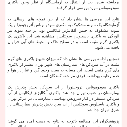
برداشته شده، بعد از انتقال به آزمایشگاه از نظر وجود باکتری
سودوموناس مورد بررسی قرار گرفتند.
نتایج این بررسی ها نشان داد که از بین نمونه های ارسالی به
آزمایشگاه یک نمونه مشکوک به باکتری سودوموناس آئروجینوزا و یک
نمونه مشکوک به جنس آلکالیژنز فیکالیس بود. در سه نمونه نیز
آلودگی به باکتری باسیلوس سوبتلیس مشاهده شد. این باکتری یک
باکتری گرم مثبت است و در سطح خاک و محیط های آبی فراوان
یافت می شود.
همچنین ادامه بررسی ها نشان داد که میزان شیوع باکتری های گرم
مثبت در آب سردکن های بیمارستان های شهر تهران بیشتر از باکتری
های گرم منفی است. این مساله به سبب وجود گرد و غبار در هوا و
عدم رعایت بهداشت فردی مراجعه کنندگان است.
باکتری سودوموناس آئروجینوزا از آب سردکن بخش پذیرش یک
بیمارستان در جنوب تهران جدا شد. باکتری آلکالیژنز فیکالیس از آب
سردکن مستقر در کنار سرویس بهداشتی بیمارستانی در مرکز تهران
و باکتری باسیلوس سوبتلیس از آب سرد بخش پذیرش بیمارستانی در
شرق تهران جدا شد.
پژوهشگران این مطالعه باتوجه به نتایج به دست آمده می گویند:
رسیدگی مرتب مسئولان، خدمت رسانی منظم، بررسی اتطالات آب