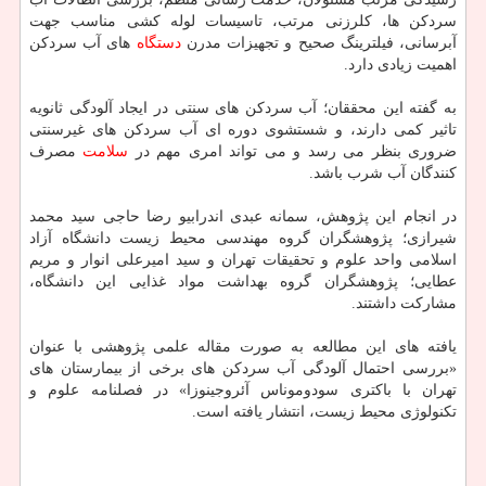
سردکن ها، کلرزنی مرتب، تاسیسات لوله کشی مناسب جهت
آبرسانی، فیلترینگ صحیح و تجهیزات مدرن
دستگاه
های آب سردکن
اهمیت زیادی دارد.
به گفته این محققان؛ آب سردکن های سنتی در ایجاد آلودگی ثانویه
تاثیر کمی دارند، و شستشوی دوره ای آب سردکن های غیرسنتی
ضروری بنظر می رسد و می تواند امری مهم در
سلامت
مصرف
کنندگان آب شرب باشد.
در انجام این پژوهش، سمانه عبدی اندرابیو رضا حاجی سید محمد
شیرازی؛ پژوهشگران گروه مهندسی محیط زیست دانشگاه آزاد
اسلامی واحد علوم و تحقیقات تهران و سید امیرعلی انوار و مریم
عطایی؛ پژوهشگران گروه بهداشت مواد غذایی این دانشگاه،
مشارکت داشتند.
یافته های این مطالعه به صورت مقاله علمی پژوهشی با عنوان
«بررسی احتمال آلودگی آب سردکن های برخی از بیمارستان های
تهران با باکتری سودوموناس آئروجینوزا» در فصلنامه علوم و
تکنولوژی محیط زیست، انتشار یافته است.