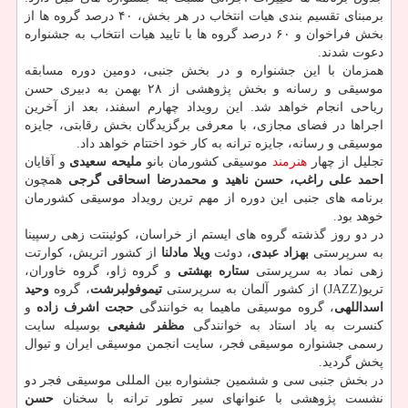
برمبنای تقسیم بندی هیات انتخاب در هر بخش، ۴۰ درصد گروه ها از
بخش فراخوان و ۶۰ درصد گروه ها با تایید هیات انتخاب به جشنواره
دعوت شدند.
همزمان با این جشنواره و در بخش جنبی، دومین دوره مسابقه
موسیقی و رسانه و بخش پژوهشی از ۲۸ بهمن به دبیری حسن
ریاحی انجام خواهد شد. این رویداد چهارم اسفند، بعد از آخرین
اجراها در فضای مجازی، با معرفی برگزیدگان بخش رقابتی، جایزه
موسیقی و رسانه، جایزه ترانه به کار خود اختتام خواهد داد.
تجلیل از چهار
هنرمند
موسیقی کشورمان بانو
ملیحه سعیدی
و آقایان
احمد علی راغب، حسن ناهید و محمدرضا اسحاقی گرجی
همچون
برنامه های جنبی این دوره از مهم ترین رویداد موسیقی کشورمان
خوهد بود.
در دو روز گذشته گروه های ایستم از خراسان، کوئینتت زهی رسپینا
به سرپرستی
بهزاد عبدی
، دوئت
ویلا مادلنا
از کشور اتریش، کوارتت
زهی نماد به سرپرستی
ستاره بهشتی
و گروه ژاو، گروه خاوران،
تریو(JAZZ) از کشور آلمان به سرپرستی
تیموفولبرشت
، گروه
وحید
اسداللهی
، گروه موسیقی ماهیما به خوانندگی
حجت اشرف زاده
و
کنسرت به یاد استاد به خوانندگی
مظفر شفیعی
بوسیله سایت
رسمی جشنواره موسیقی فجر، سایت انجمن موسیقی ایران و تیوال
پخش گردید.
در بخش جنبی سی و ششمین جشنواره بین المللی موسیقی فجر دو
نشست پژوهشی با عنوانهای سیر تطور ترانه با سخنان
حسن