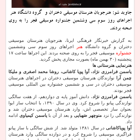
جاوید شو: هنرجویان هنرستان موسیقی دختران و گروه دانشگاه هنر
اجراهای روز سوم سی وششمین جشنواره موسیقی فجر را به روی
صحنه بردند.
به گزارش خبرنگار فرهنگی ایرنا، هنرجویان هنرستان موسیقی
دختران و گروه دانشگاه
هنر
اجراهای روز سوم سی وششمین
جشنواره
موسیقی فجر را به روی صحنه بردند. این اجراها ساعت ۱۷
پنجشنبه (۳۰ بهمن ماه) بصورت مجازی پخش گردید.
هنرنمایی هنرستانی ها
یاسمن فرامرزی نژاد، آوا پویا کاشانی، روشا محمد اصغری و ملیکا
چمن آرا
نوازندگان هنرستان موسیقی دختران در اجراهای هنرستان
موسیقی دختران در سی و ششمین جشنواره بین المللی موسیقی
فجر بودند.
یاسمن فرامرزی نژاد
، دانش آموز پایه ی دوازدهم، از هفت سالگی
نوازندگی پیانو را شروع کرد. وی در سال ۱۳۹۰، با انتخاب ساز ابوا
بعنوان ساز تخصصی اش، وارد هنرستان موسیقی دختران شد و
نوازندگی را نزد
منوچهر صَهبایی
و بعد از آن با
یاسمن کیمیاوی
ادامه
داد.
آوا پویاکاشانی
در سال ۱۳۸۱ متولد شد. از شش سالگی با ساز پیانو
فراگیری موسیقی را شروع کرد و در دوازده سالگی وارد هنرستان