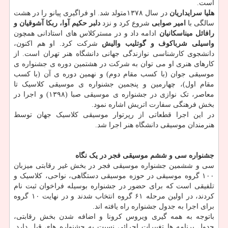
است.
هلیا سرایداریان
در سال ۱۳۷۸متولد شد. او فراگیری پیانو را در هشت
سالگی با
امیر صوابی
شروع کرد و نزد
دلبر حکیم آوا، ربکا آشوقیان و
رافائل میناسکانیان
ادامه داد و در مسترکلاس های استادانی همچون
واسیلی شرباکوف و گوتلیب والیش
شرکت کرد. او هم اکنون،
دانشجوی کارشناسی نوازندگی جهانی دانشگاه هنر تهران است. از
کارهای هنری او می توان به شرکت در هشتمین دوره ی جشنواره ی
موسیقی جوان (با کسب مقام دوم) و نهمین دوره ی آن (با کسب
مقام اول)، چهارمین و پنجمین جشنواره ی موسیقی کلاسیک تا
معاصر، تک نوازی در جشنواره ی موسیقی صبا (۱۳۹۸) و اجرا در
بخش فرهنگی سفارت اتریش اشاره نمود.
در این اجرا قطعاتی از رپرتوار موسیقی کلاسیک جهان توسط
هنرمندان موسیقی دانشگاه هنر اجرا شد.
جشنواره سی و ششم موسیقی فجر در یک نگاه
سی و ششمین جشنواره موسیقی فجر در بخش غیر رقابتی میزبان
۱۰۰ گروه موسیقی در حوزه موسیقی دستگاهی، نواحی، کلاسیک و
تلفیقی است که برای حضور در جشنواره بوسیله فراخوان ثبت نام
کردند، در اولین مرحله ۶۱ گروه انتخاب شدند و در نهایت ۱۰ گروه
برای اجرا به جدول جشنواره راه یافته اند.
باتوجه به همه گیری ویروس کرونا و اضافه شدن بخش رقابتی،
جدول برنامه ها تغییرات اجرائی نسبت به جشنواره های قبل دارد.