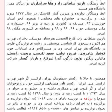
عطا رستگار، نازنین سلطانی راد و هلیا سرایداریان
نوازندگان ممتاز
دانشگاه هنر هستند.
عطا رستگار
، نوازنده و مدرس گیتار کلاسیک، در سال ۱۳۷۲ متولد
شد. او برگزیده ی جشنواره های مختلفی ا همچون فجر استان
خوزستان ۹۳، مسابقه ی کشوری نوازنده ی برتر ۹۶، جشنواره ی
ملی موسیقی جوان ۹۶، ۹۸ و ۹۹ و مسابقه ی کشوری مگتان ۹۸
است.
نازنین سلطانی راد
، فارغ التحصیل هنرستان موسیقی دختران تهران،
هم اکنون دانشجوی کارشناسی موسیقی در رشته ی نوازندگیِ فلوت
در دانشگاه هنر تهران است. وی در مسترکلاس های استادانی چون
کوشیار شاهرودی، فیروزه نوایی، سعید تقدسی، بریجیت رامسل،
ماتیاس زیگلر، نولون بارگن، آندرا لیبرکنخ و باربارا گیسلر
شرکت
کرده است.
همچنین، تا حالا با ارکستر سمفونیک تهران، ارکستر کُر شهر تهران،
ارکستر ملی ایران، ارکستر
نادر مشایخی
، ارکستر جوانان و نوجوانان
ایران و کُر فلوت تهران همکاری داشته و در جشنواره ی جوان در
سال ۱۳۹۴ ( با کسب رتبه ی دوم) و سال ۱۳۹۹ (با کسب رتبه ی
سوم) و
برنامه
ی بورسیه یاماها در دبی ۲۰۱۸ (به عنوان نوازنده ی
برگزیده ) به اجرای برنامه پرداخته است. وی در حوزه ی تئاتر نیز
بعنوان نوازنده در نمایش های «wow» و «اتاق ۱۹۱۴» فعالیت داشته