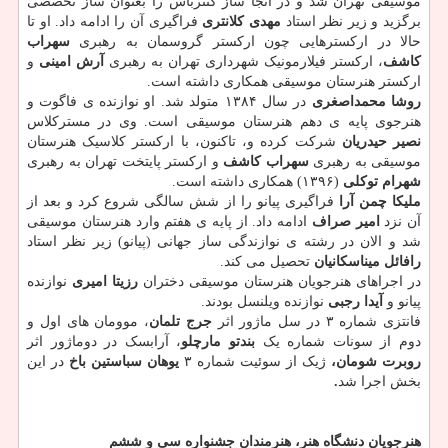
موسیقی تهران شد و در آنجا ساز کنترباس را بعنوان ساز تخصصی
برگزید و زیر نظر استاد
مهدی کلانتری
فراگیری آن را ادامه داد. او تا
حالا در ارکسترهایی چون ارکستر گروسمان به رهبری
سهراب
کاشف
، ارکستر فیلارمونیک شهرداری تهران به رهبری
آرش امینی
و
ارکستر هنرستان موسیقی همکاری داشته است.
روشا محمداصغری
در سال ۱۳۸۴ متولد شد. او نوازنده ی فاگوت و
هنرجوی پایه ی دهم هنرستان موسیقی است. وی در مسترکلاس
نصیر حیدریان
شرکت کرده و، تاکنون، با ارکستر کلاسیک هنرستان
موسیقی به رهبری
سهراب کاشف
و ارکستر پایتخت تهران به رهبری
شهرام توکلی
(۱۳۹۶) همکاری داشته است.
ملیکا چمن آرا
فراگیری پیانو را از شش سالگی شروع کرد و بعد از
آن نزد
امیر صراف
ادامه داد. از پایه ی هفتم وارد هنرستان موسیقی
شد و الان در رشته ی نوازندگی ساز جهانی (پیانو) زیر نظر استاد
رافائل میناسکانیان
تحصیل می کند.
در اجراهای هنرجویان هنرستان موسیقی دختران
رزیتا امیری
نوازنده
پیانو و
آیدا رجبی
نوازنده ویلنسل بودند.
فانتزی شماره ۳ در سل ماژور اثر
جرج تلمان
، موومان های اول و
دوم از سونات شماره یک
بندتو مارچلو
، آرابسک در دوماژور اثر
روبرت شومان،
ژیک از سوئیت شماره ۳
یوهان سباستین باخ
در این
بخش اجرا شد
.
هنرجویان دنشگاه هنر، هنرمندان جشنواره سی و ششم