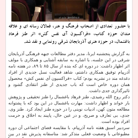
با حضور تعدادی از اصحاب فرهنگ و هنر، فعالان رسانه ای و علاقه
مندان حوزه کتاب، «فراکسیون آی نفس کش» اثر طنز فرهاد
باغشمال، در حوزه هنری آذربایجان شرقی رونمایی و نقد شد.
به گزارش پنجشنبه ایرنا، مدیر دفتر مطالعات جبهه فرهنگی آذربایجان
شرقی در این جلسه، با اشاره به سابقه آشنایی و همکاری با مولف
اثر اظهار داشت: در دوره ای که بنده از سال ۸۵ تا ۸۹، در هفته نامه
آذرپیام توفیق همکاری داشتم، شاهد فعالیت نسل جدیدی از افراد
دغدغه مند در نشریه بودم؛ کتاب «فراکسیون آی نفس کش» محصول
همان دوره خاص است که باب جدیدی از طنز انتقادی گشود و
تاثیرگذاری جدی داشت.
دکتر روح الله رشیدی، طنز فرهاد باغشمال را طنز تحقیقی و پژوهش
بار خواند و اظهار داشت: مهارت باغشمال در این بود که با پشتوانه
مطالعه متون کهن، ادبیات نوینی را در حوزه طنز ایجاد کرد. طنز وی،
جدی، بی تعارف و صریح، و در عین حال، پایبند به اخلاق و حرمت
افراد بوده است.
سردبیر اسبق هفته نامه آذرپیام، با مقایسه فضای اجتماعی آن دوره
مطبوعاتی با وضعیت فعلی متذکر شد: متاسفانه پذیرش نقد در بین