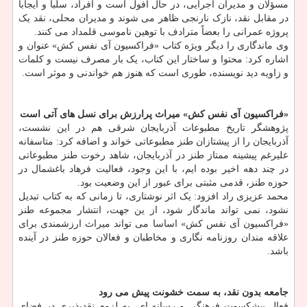
مسؤلان و مدیران اجرایی، در حال افول است و افراد، سلباً و ایجاباً
در مقابل نقد، نازک نارنجی ظاهر می شوند و مدیران محلی، نقد یک
پروژه عمرانی را بعضاً مترادف با توهین ناموسی قلمداد می کنند.
وی ماندگاری را دیگر ویژه کتاب «فراکسیون آی نفس کش» عنوان و
اشاره کرد: محتوا و ساختار این کتاب، یک بار مصرف نیست و کلمات
و زاویه دید نویسنده، طوری است که هنوز هم خواندنی و موثر است.
«فراکسیون آی نفس کش» میراث پرارزش برای نسل های آتی است
پژوهشگر تاریخ مطبوعات آذربایجان شرقی هم در این نشست،
آذربایجان را از پیشتازان طنز مطبوعاتی خواند و اضافه کرد: متاسفانه
علیرغم پیشینه ممتاز طنز در آذربایجان، شاهد رخوت طنز مطبوعاتی
در چند دهه اخیر بوده ایم، با این وجود، فعالیت فرهاد باغشمال در
حوزه طنز، قدمی مثبتی برای عبور از این وضعیت بود.
محمد عزیزی راد افزود: یک اثر نوشتاری، تا زمانی که به کتاب تبدیل
نشود، نمی تواند ماندگار شود، از ین جهت، انتشار مجموعه طنز
«فراکسیون آی نفس کش» اساسا می تواند میراث ارزشمندی برای
علاقه مندان روزنامه نگاری و مخاطبان و فعالان حوزه طنز در آینده
باشد.
جامعه بدون نقد، به سمت خشونت پیش می رود
فعال پیشکسوت فرهنگی و رسانه ای، به لزوم نقدپذیری در فضای