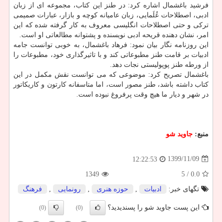
فرشید باغشمال اشاره کرد: در طنز این کتاب، مجموعه ای از زبان
ادبی، اصطلاحات عُلَمایی، زبان عامیانه کوچه و بازار، عبارات صمیمی
ترکی و حتی اصطلاحات انگلیسی معروف به کار گرفته شده که این
امر، نشان دهنده قریحه ادبی نویسنده و پشتوانه مطالعاتی او است.
این روزنامه نگار بیان نمود: فرهاد باغشمال، به خوبی توانست جامه
ادبیات بر قامت طنز مطبوعاتی کند و با تاثیرگذاری خود، مطبوعات را
از ورطه طنز پوپولیستی نجات دهد.
باغشمال تصریح کرد: موضوعی که می توانست نقش مکمل در این
کتاب داشته باشد، طنز مصور است، اما متاسفانه کارتون و کاریکاتور
در شهر و دیار ما هیچ وقت پرفروغ نبوده است.
منبع:
جاوید شو
1399/11/09
12:22:53
1349
/ 5
0.0
تگهای خبر:
ادبیات
,
حوزه هنری
,
رونمایی
,
فرهنگ
این پست جاوید شو را پسندیدید؟
(0)
(0)