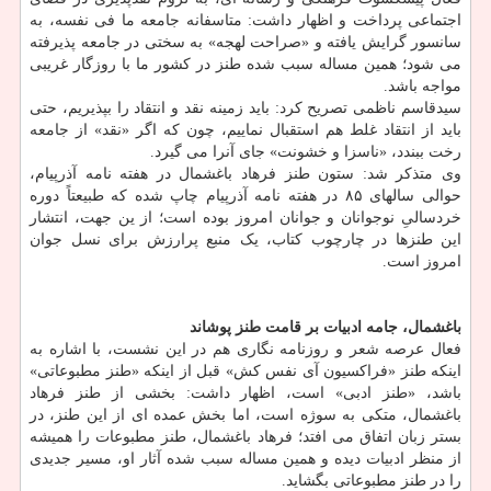
اجتماعی پرداخت و اظهار داشت: متاسفانه جامعه ما فی نفسه، به
سانسور گرایش یافته و «صراحت لهجه» به سختی در جامعه پذیرفته
می شود؛ همین مساله سبب شده طنز در کشور ما با روزگار غریبی
مواجه باشد.
سیدقاسم ناظمی تصریح کرد: باید زمینه نقد و انتقاد را بپذیریم، حتی
باید از انتقاد غلط هم استقبال نماییم، چون که اگر «نقد» از جامعه
رخت ببندد، «ناسزا و خشونت» جای آنرا می گیرد.
وی متذکر شد: ستون طنز فرهاد باغشمال در هفته نامه آذرپیام،
حوالی سالهای ۸۵ در هفته نامه آذرپیام چاپ شده که طبیعتاً دوره
خردسالیِ نوجوانان و جوانان امروز بوده است؛ از ین جهت، انتشار
این طنزها در چارچوب کتاب، یک منبع پرارزش برای نسل جوان
امروز است.
باغشمال، جامه ادبیات بر قامت طنز پوشاند
فعال عرصه شعر و روزنامه نگاری هم در این نشست، با اشاره به
اینکه طنز «فراکسیون آی نفس کش» قبل از اینکه «طنز مطبوعاتی»
باشد، «طنز ادبی» است، اظهار داشت: بخشی از طنز فرهاد
باغشمال، متکی به سوژه است، اما بخش عمده ای از این طنز، در
بستر زبان اتفاق می افتد؛ فرهاد باغشمال، طنز مطبوعات را همیشه
از منظر ادبیات دیده و همین مساله سبب شده آثار او، مسیر جدیدی
را در طنز مطبوعاتی بگشاید.