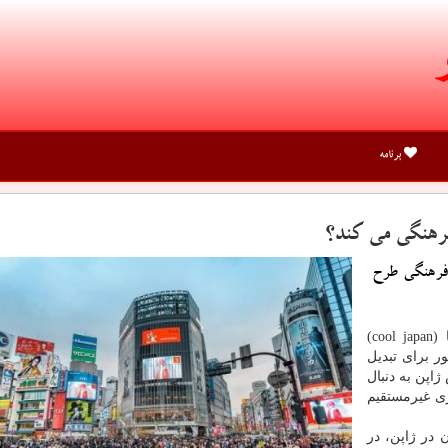
برنامه
 فرهنگی طرح
به گزارش جاوید شو به نقل از مهر، «ژاپن جذاب» یا (cool japan)
 برای تبدیل
اپن به دنبال
ی غیرمستقیم
 در ژاپن، در