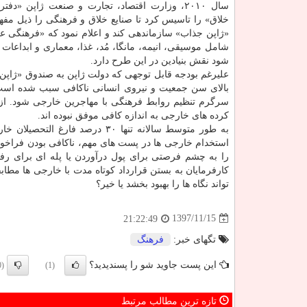
سال ۲۰۱۰، وزارت اقتصاد، تجارت و صنعت ژاپن «دفتر
خلاق» را تاسیس كرد تا صنایع خلاق و فرهنگی را ذیل مفه
«ژاپن جذاب» سازماندهی كند و اعلام نمود كه «فرهنگی ع
شامل موسیقی، انیمه، مانگا، مُد، غذا، معماری و ابداعات 
شود نقش بنیادین در این طرح دارد.
علیرغم بودجه قابل توجهی كه دولت ژاپن به صندوق «ژاپن
بالای سن جمعیت و نیروی انسانی ناكافی سبب شده است ك
سرگرم تنظیم روابط فرهنگی با مهاجرین خارجی شود. از
كرده های خارجی به اندازه كافی موفق نبوده اند.
به طور متوسط سالانه تنها ۳۰ در
استخدام خارجی ها در پست های مهم، ناكافی بودن فراخوان
را به چشم فرصتی برای پول درآوردن یا پله ای برای رفتن
تواند نگاه ها را بهبود بخشد یا خیر؟
1397/11/15
21:22:49
تگهای خبر:
فرهنگ
این پست جاوید شو را پسندیدید؟
(0)
(1)
تازه ترین مطالب مرتبط