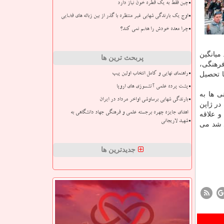
چین فقط به یک قطره خون نیاز دارد
اوج یک بارندگی شهابی غیر منتظره با گذر از بین زباله های فضایی
چرا معده خودش را هضم نمی کند؟
میانگین
پربحث ترین ها
فرهنگی،
ا تحصیل
راهنمای نهایی و کامل انتخاب اولین پیپ
پشت پرده علمی آتشسوزی های اروپا
پنی ها به
بارندگی شهابی برساوشی اواخر مرداد در ایران
در ژاپن
اهدای جایزه چهره برجسته علمی و فرهنگی جهاد دانشگاهی به
و علاقه
شهید لاریجانی
 كار پنج ساله كه از آوریل ۲۰۱۹ معرفی خواهد شد می
جدیدترین ها