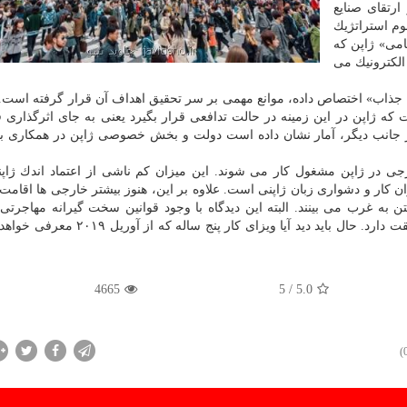
 ارتقای صنایع
وم استراتژیك
امی» ژاپن كه
الكترونیك می
 جذاب» اختصاص داده، موانع مهمی بر سر تحقیق اهداف آن قرار گرفته است. 
ه ژاپن در این زمینه در حالت تدافعی قرار بگیرد یعنی به جای اثرگذاری 
 جانب دیگر، آمار نشان داده است دولت و بخش خصوصی ژاپن در همكاری ب
صد فارغ التحصیلان خارجی در ژاپن مشغول كار می شوند. این میزان كم ناشی از اعتماد اندك ژا
 كار و دشواری زبان ژاپنی است. علاوه بر این، هنوز بیشتر خارجی ها اقامت 
 به غرب می بینند. البته این دیدگاه با وجود قوانین سخت گیرانه مهاجرتی 
كارفرمایان به بستن قرارداد كوتاه مدت با خارجی ها مطابقت دارد. حال باید دید آیا ویزای
4665
/ 5
5.0