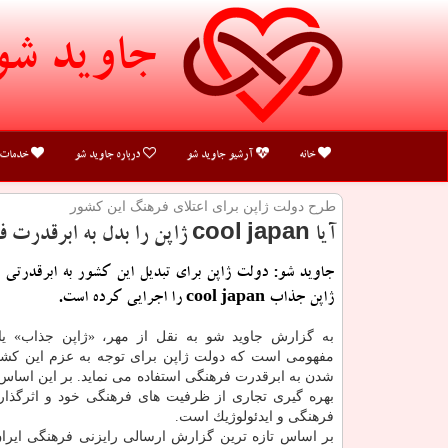
جاوید شو
خانه
آرشیو جاوید شو
درباره جاوید شو
خدمات
طرح دولت ژاپن برای اعتلای فرهنگ این كشور
آیا cool japan ژاپن را بدل به ابرقدرت فرهنگی می كند؟
جاوید شو: دولت ژاپن برای تبدیل این كشور به ابرقدرتی
ژاپن جذاب cool japan را اجرایی كرده است.
مفهومی است كه دولت ژاپن برای توجه به عزم این كشور
شدن به ابرقدرت فرهنگی استفاده می نماید. بر این اساس ژ
بهره گیری تجاری از ظرفیت های فرهنگی خود و اثرگذار
فرهنگی و ایدئولوژیك است.
بر اساس تازه ترین گزارش ارسالی رایزنی فرهنگی ایران