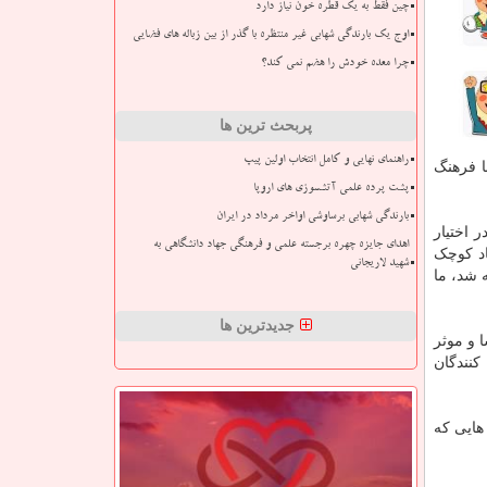
چین فقط به یک قطره خون نیاز دارد
اوج یک بارندگی شهابی غیر منتظره با گذر از بین زباله های فضایی
چرا معده خودش را هضم نمی کند؟
پربحث ترین ها
راهنمای نهایی و کامل انتخاب اولین پیپ
ا فرهنگ
پشت پرده علمی آتشسوزی های اروپا
بارندگی شهابی برساوشی اواخر مرداد در ایران
 اختیار
اهدای جایزه چهره برجسته علمی و فرهنگی جهاد دانشگاهی به
اد کوچک
شهید لاریجانی
 شد، ما
جدیدترین ها
 و موثر
نندگان
هایی که