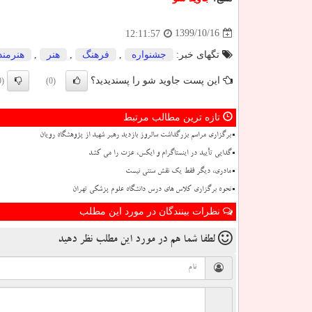
1399/10/16
12:11:57
تگهای خبر:
جشنواره
,
فرهنگ
,
هنر
,
هنرمند
این پست جاوید شو را پسندیدید؟
(0)
(0)
تازه ترین مطالب مرتبط
برگزاری مراسم بزرگداشت سالروز بازدید رهبر شهید از پژوهشگاه رویان
گدایی تأیید در اینستاگرام و ایکس، عزت را می کشد
مادری، دیگر فقط یک نقش سنتی نیست
نحوه برگزاری کلاس های درس دانشگاه علوم پزشکی تهران
نظرات بینندگان در مورد این مطلب
لطفا شما هم
در مورد این مطلب
نظر دهید