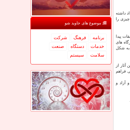
د داشته
چیزی را
موضوع های جاوید شو
ات پیدا
برنامه
فرهنگ
شركت
گاه های
خدمات
دستگاه
صنعت
 به شکل
سلامت
سیستم
آثار از
ی فراهم
 آزاد و