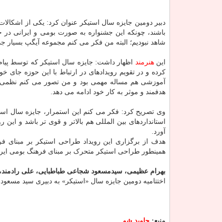
دبیر دومین جایزه سال استیکر عنوان کرد: یکی از اشکالات 
باشند، چونکه این جشنواره به صورت بومی و ایرانی در 
شاهد نبودیم؛ البته من فکر می کنم مجموعه آیگپ بسیار ج
این
هنرمند
اظهار داشت: جایزه سال استیکر که توسط پیام ر
کرده و در تقویم رویدادهای در ارتباط با این حوزه جای 
آموزشی هم مساله مهمی بود و من تصور می کنم نظمی که
هدفمند و موثر به کار خود ادامه می دهد.
وی تصریح کرد: فکر می کنم این استمرار، جایزه سال استیکر
استانداردهای بین المللی هم بالاتر و قوی تر باشد و این 
آورد.
هدف از برگزاری این رویداد طراحی استیکر بر مبنای 
همینطور طراحی استیکر متحرک بر مبنای فرهنگ بومی ایر
بهرام عظیمی، سیدمسعود شجاعی طباطبایی، علی رادمند، ا
اختتامیه دومین جایزه سال «استیکر» به دبیری سید مسعود شجاعی طباطبایی ۳۰ دیما
منبع:
جاوید شو