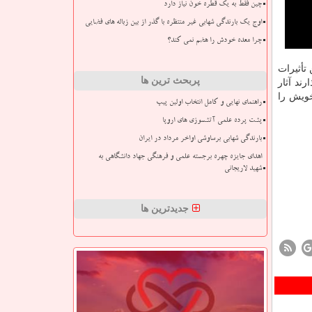
چین فقط به یک قطره خون نیاز دارد
اوج یک بارندگی شهابی غیر منتظره با گذر از بین زباله های فضایی
چرا معده خودش را هضم نمی کند؟
تأثیرات
پربحث ترین ها
ند آثار
ن به تارنمای survey.porsline.ir/s/SYW۰ihd خاطرات خویش را
راهنمای نهایی و کامل انتخاب اولین پیپ
پشت پرده علمی آتشسوزی های اروپا
بارندگی شهابی برساوشی اواخر مرداد در ایران
اهدای جایزه چهره برجسته علمی و فرهنگی جهاد دانشگاهی به
شهید لاریجانی
جدیدترین ها