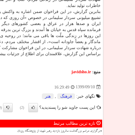
خاطرات تولید نماید.
بنابرین گزارش، در این فراخوان ضمن اشاره به واکنش ره
تشییع میلیونی سردار سلیمانی در خصوص «آن روزی که ده 
ایران و صدها هزار در عراق و بعضی کشورهای دیگر 
فرمانده سپاه قدس به خیابان ها آمدند و بزرگ ترین بدرقه 
این روزها در زندگی ملّت ها باقی می مانند؛ در روحیه ی م
درباره شهادت سردار سلیمانی، در این فراخوان مشارکت کن
براساس این گزارش، علاقمندان برای اطلاع از جزئیات بیشتر می توانند با شماره های ۰۰
منبع:
javidsho.ir
1399/09/10
16:29:49
تگهای خبر:
فرهنگ
,
هنر
این پست جاوید شو را پسندیدید؟
(0)
(2)
تازه ترین مطالب مرتبط
برگزاری مراسم بزرگداشت سالروز بازدید رهبر شهید از پژوهشگاه رویان