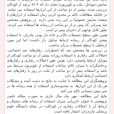
نمایش (موبایل، تبلت و تلویزیون) نشان داد که ۷۶.۴ درصد از کودکان
بررسی شده، بیشتر از دو ساعت از این ابزارها استفاده می نمایند.
در حالیکه مطالعات تاکید بر محدود کردن زمان استفاده از ابزارهای با
صفحه نمایش خصوصا در این رده سنی دارند. در پژوهش مشخص
شد پسرانی که بیش تر از دو ساعت از رسانه ها استفاده می کردند،
بطور قابل توجهی از دختران بیش تر است.
همین طور سطح تحصیلات بالاتر و خانه دار بودن مادران، با استفاده
بیشتر کودکان از رسانه ارتباط مدلول دار داشت؛ اما این مورد
ارتباطی با سطح تحصیلات پدران نداشت.
در بررسی ها مشخص شد که اضطراب، رفتارهای ضد اجتماعی،
اختلالات کلی رفتاری با استفاده روزانه بیشتر از دو ساعت کودکان از
موبایل ارتباط واضحی دارد. همین طور اختلالات رفتاری و رفتارهای
پرخاشگرانه با میزان بالای ساعات استفاده از تلویزیون مرتبط می
باشد و استفاده بیش از دو ساعت از تبلت در روز با رفتارهای ضد
اجتماعی ارتباط آشکاری دارد.
پژوهشگران این مطالعه با عنایت به نتایج به دست آمده و مشکلات
هر یک از این ابزارها، به محدودسازی استفاده از همه رسانه ها در
سن پیش دبستانی تاکید می کنند.
نتایج این مطالعه، مهر ماه سال جاری به صورت مقاله علمی
پژوهشی با عنوان «ارزیابی میزان استفاده از رسانه های دیجیتال و
ارتباط آن با اختلالات رفتاری در کودکان» در مجله دانشگاه علوم
پزشکی مازندران، انتشار یافته است.