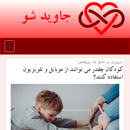
جاوید شو
منو
مروری بر نتایج یك پژوهش؛
كودكان چقدر می توانند از موبایل و تلویزیون
استفاده كنند؟