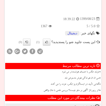
1399/08/23
18:39:22
1367
/ 5
5.0
تگهای خبر:
دیجیتال
این پست جاوید شو را پسندیدید؟
(0)
(1)
تازه ترین مطالب مرتبط
تولید عکس با جمینای هوشمندتر می شود
سی ان ان هم شاکی هوش مصنوعی شد
گدایی تأیید در اینستاگرام و ایکس، عزت را می کشد
اثر رپورتاژ آگهی بر سئو چیست؟ بررسی علمی با مثال واقعی
نظرات بینندگان در مورد این مطلب