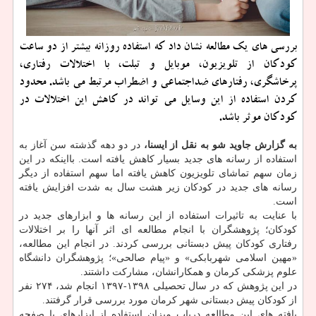
بررسی های یك مطالعه نشان داد كه استفاده روزانه بیشتر از دو ساعت
كودكان از تلویزیون، موبایل و تبلت، با اختلالات رفتاری،
پرخاشگری، رفتارهای ضداجتماعی و اضطراب مرتبط می باشد. محدود
كردن استفاده از این وسایل می تواند در كاهش این اختلالات در
كودكان موثر باشد.
به گزارش جاوید شو به نقل از ایسنا،
در دو دهه گذشته سن آغاز به
استفاده از رسانه های جدید بسیار کاهش یافته است. بااینکه در این
زمان سهم تماشای تلویزیون کاهش یافته اما سهم استفاده از دیگر
رسانه های جدید در کودکان زیر هشت سال به شدت افزایش یافته
است.
با عنایت به تاثیرات استفاده از این رسانه ها و ابزارهای جدید در
کودکان؛ پژوهشگران با انجام مطالعه ای اثر آنها را بر اختلالات
رفتاری کودکان پیش دبستانی بررسی کردند. در انجام این مطالعه،
«مهین اسلامی شهربابکی» و «پیام صالحی»؛ پژوهشگران دانشگاه
علوم پزشکی کرمان و همکارانشان، مشارکت داشتند.
در این پژوهش که در سال تحصیلی ۱۳۹۸-۱۳۹۷ انجام شد، ۲۷۴ نفر
از کودکان پیش دبستانی شهر کرمان مورد بررسی قرار گرفتند.
یافته های این مطالعه درباب میزان استفاده از ابزارهای با صفحه