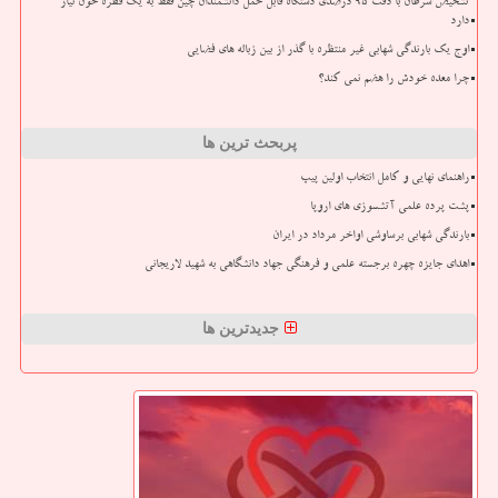
تشخیص سرطان با دقت ۹۵ درصدی دستگاه قابل حمل دانشمندان چین فقط به یک قطره خون نیاز
دارد
اوج یک بارندگی شهابی غیر منتظره با گذر از بین زباله های فضایی
چرا معده خودش را هضم نمی کند؟
پربحث ترین ها
راهنمای نهایی و کامل انتخاب اولین پیپ
پشت پرده علمی آتشسوزی های اروپا
بارندگی شهابی برساوشی اواخر مرداد در ایران
اهدای جایزه چهره برجسته علمی و فرهنگی جهاد دانشگاهی به شهید لاریجانی
جدیدترین ها