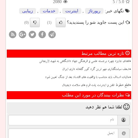
2080
/ 5
5.0
تگهای خبر:
رپورتاژ
,
اینترنت
,
خدمات
,
زیبایی
این پست جاوید شو را پسندیدید؟
(0)
(1)
تازه ترین مطالب مرتبط
اهدای جایزه چهره برجسته علمی و فرهنگی جهاد دانشگاهی به شهید لاریجانی
ضعف سیاستگذاری مهم ترین گره کور گلخانه داری ایران
مالیات اصناف باید متناسب با واقعیت های اقتصاد بعد از جنگ تعیین شود
قطع خطوط تلفن و اینترنت پلت فرم های سلامت دیجیتال
نظرات بینندگان در مورد این مطلب
لطفا شما هم
نظر دهید