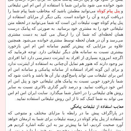
شود خوانده می شود بنابراین شما با استفاده از اس ام اس تبلیغاتی
و
پنل پیام کوتاه
می‌توانید مطمئن باشید که مخاطب شما پیام شما را
دریافت کرده و آن را خوانده است. یکی دیگر از مزایای استفاده از
پنل پیام کوتاه جهت تبلیغات این است که شما می‌توانید در لحظه متن
تبلیغاتی خود را به مشتری خود برسانید. به صورتی که پیامک درست
همان لحظه‌ای که شما آن را ارسال می کنید به دست مشتری
می‌رسد و آن در همان لحظه توسط مشتری خوانده می‌شود. همچنین
علاوه بر مزایایی که پیش‌تر گفتیم سامانه اس ام اس بازخورد
بیشتری نسبت به سامانه ‌های دیگر تبلیغاتی دارد. توجه فرمایید که
اگرچه امروزه بسیاری از افراد به اینترنت دسترسی دارد اما افرادی
نیز وجود دارند که هنوز هم تمایل آن‌چنانی به استفاده از اینترنت ندارد
و برای این‌ گونه افراد استفاده از سامانه پیامکی و سامانه اس ام
اس برای تبلیغات می تواند پاسخ‌گوی نیاز آن ‌ها باشد و باعث شود که
شما بازخورد خوبی نسبت به پیامک‌ های تبلیغاتی خود و پنل اس ام
اس خود دریافت نمایید. و درصد تاثیر گذاری بالاتری نسبت به سایر
روش های تبلیغاتی را در اختیار شما میگذارد. سایت ایران اس ام اس
می تواند به شما کمک کند تا از این روش تبلیغاتی استفاده نمایید.
معایب استفاده از تبلیغات پیامکی
در پاراگراف پیش ما در رابطه با مزایای مختلف و متنوعی که
استفاده از پنل پیام کوتاه در زمینه تبلیغات برای شما به ارمغان خواهد
‌آورد صحبت کردیم، اما ما پیش‌تر نیز به این نکته اشاره کردیم هر
روش تبلیغاتی مزایا و معایب مخصوص به خود را دارد و پس از