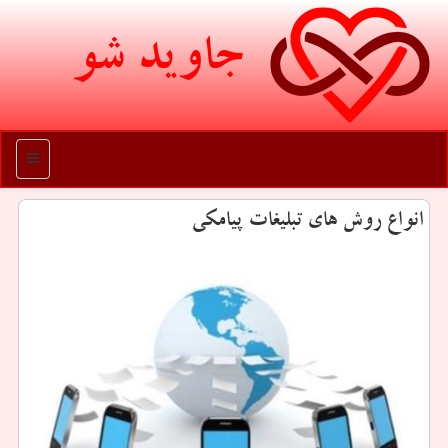
جاوید شو
منو
انواع روش های تبلیغات پیامكی