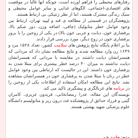
رفتارهای محیطی را فراهم آورده است، چونکه آنها غالباً در موقعیت
های اقتصادی-اجتماعی، الگوهای غذایی و سایر عوامل محیطی و
سبک زندگی مشترک هستند، اما از نظر ژنتیکی بی ارتباط هستند.
پژوهشگران در قسمتی از مطالعه ی قند و لیپید تهران، ارتباط بین
وجود عوامل خطر متابولیک (چاقی، اضافه وزن، دور شکم بالا،
پرفشاری خون، دیابت و چربی خون بالا) در یکی از زوجین را با بروز
پرفشاری خون در زوج دیگر، مورد بررسی قرار دادند.
بنا بر اعلام پایگاه نتایج پژوهش های
سلامت
کشور، تعداد ۱۵۲۸ مرد و
۱۶۴۹ زن وارد مطالعه شدند و نتایج مطالعه نشان داد که مردانی که
همسرانشان دیابت داشتند در مقایسه با مردانی که همسرانشان
دیابت نداشتند به میزان ۴۰ درصد خطر بیشتری برای مبتلا شدن به
پرفشاری خون داشتند. این در حالیست که ارتباطی بین وجود عوامل
خطر در زنان با مبتلا شدن به پرفشاری خون در همسرانشان مشاهده
نشد. نتایج این مطالعه امکان استفاده از اطلاعات یکی از زوجین را
در
برنامه
های غربالگری و پیشگیری تاکید می کند.
نویسندگان این مقاله، عذرا رمضانخانی، فریدون عزیزی، کامران
گیتی و فرزاد حدائق از پژوهشکده غدد درون ریز و متابولیسم دانشگاه
علوم پزشکی شهید بهشتی هستند.
منبع:
جاوید شو