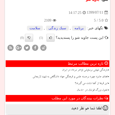
1399/07/11
14:17:25
2109
/ 5
5.0
تگهای خبر:
برنامه
,
سبك زندگی
,
سلامت
این پست جاوید شو را پسندیدید؟
(0)
(1)
تازه ترین مطالب مرتبط
بارندگی شهابی برساوشی اواخر مرداد در ایران
اهدای جایزه چهره برجسته علمی و فرهنگی جهاد دانشگاهی به شهید لاریجانی
این فرها از کجا نشئت می گیرند؟
تحول بزرگ فوتبال در ۵۰ سال
نظرات بینندگان در مورد این مطلب
لطفا شما هم
نظر دهید