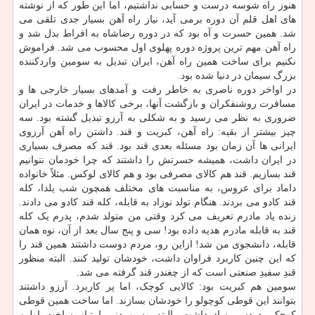
هنوز راه شوسه درست و حسابی نداشتیم، اما این طور که از نوشته
های اهل قلم آن دوره برمی آید، نیاز راه آهن بسیار جدی تلقی می
شد. همین حسرت و آه بود که در دوره رضاشاه به افراط بدل شد و
راه آهن مهم ترین پروژه دوره پهلوی اول محسوب می شد. فراموش
نکنیم برای ساخت همین راه آهن، ایران تبدیل به سومین واردکننده
بزرگ سیمان در دنیا شده بود.
در اواخر دوره ناصری به خاطر رفت و آمدهای بسیار خارجی ها و
مسافرت روشنفکران و بازگشت آنها، برخی کالاها و خدمات در ایران
ضروری به نظر می رسید و به شکلی به آرزو تبدیل گشته بود. سه
چیز بیشتر از بقیه: راه آهن، کبریت و قند. داشتن راه آهن آرزوی
ایرانی ها آن زمان بود مسئله بعدی قند بود. قند که مصرف بسیاری
در ایران داشت، همیشه حسرتش را داشتند که چرا خودمان نتوانیم
قند بسازیم. قند هم کالای مصرفی بود و هم کالای لوکس. مثلاً خانواده
داماد برای عروس، به مناسبت های مختلف همچون شب یلدا، کله
قند کادو می بردند. هنگام تولد نوزاد به قابله، کله قند کادو می دادند.
زنده یاد مادرم تعریف می کرد وقتی من متولد شدم، پدرم یک کله
قند به قابله مادرم هدیه داده بود! سی و پنج سال بعد از آن، نوه همان
قابله، دانشجوی من شد! ازاین رو، مردم دوست داشتند همین قند را
که این چنین کاربرد فراوان داشت، خودشان تولید کنند. البته منظور
قندِ سفیدِ صنعتی است که از چغندر قند گرفته می شد.
سومین هم کبریت بود: کالایی کوچک، اما پر کاربرد. آرزو داشتند
بتوانند این قوطی کوچولو را خودشان بسازند. اما ساخت همین قوطی
کوچک، دردسر زیاد داشت. البته مسیو دنی امتیاز ساخت اولین