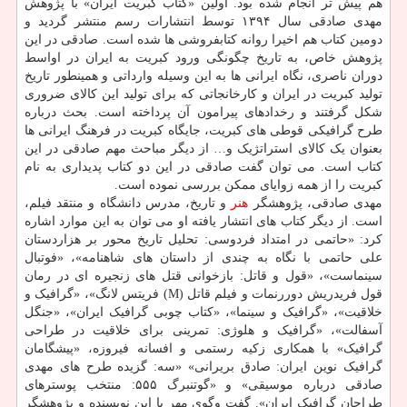
هم پیش تر انجام شده بود. اولین «کتاب کبریت ایران» با پژوهش
مهدی صادقی سال ۱۳۹۴ توسط انتشارات رسم منتشر گردید و
دومین کتاب هم اخیرا روانه کتابفروشی ها شده است. صادقی در این
پژوهش خاص، به تاریخ چگونگی ورود کبریت به ایران در اواسط
دوران ناصری، نگاه ایرانی ها به این وسیله وارداتی و همینطور تاریخ
تولید کبریت در ایران و کارخانجاتی که برای تولید این کالای ضروری
شکل گرفتند و رخدادهای پیرامون آن پرداخته است. بحث درباره
طرح گرافیکی قوطی های کبریت، جایگاه کبریت در فرهنگ ایرانی ها
بعنوان یک کالای استراتژیک و… از دیگر مباحث مهم صادقی در این
کتاب است. می توان گفت صادقی در این دو کتاب پدیداری به نام
کبریت را از همه زوایای ممکن بررسی نموده است.
مهدی صادقی، پژوهشگر
هنر
و تاریخ، مدرس دانشگاه و منتقد فیلم،
است. از دیگر کتاب های انتشار یافته او می توان به این موارد اشاره
کرد: «حاتمی در امتداد فردوسی: تحلیل تاریخ محور بر هزاردستان
علی حاتمی با نگاه به چندی از داستان های شاهنامه»، «فوتبال
سینماست»، «قول و قاتل: بازخوانی قتل های زنجیره ای در رمان
قول فریدریش دوررنمات و فیلم قاتل (M) فریتس لانگ»، «گرافیک و
خلاقیت»، «گرافیک و سینما»، «کتاب چوبی گرافیک ایران»، «جنگل
آسفالت»، «گرافیک و هلوژی: تمرینی برای خلاقیت در طراحی
گرافیک» با همکاری زکیه رستمی و افسانه فیروزه، «پیشگامان
گرافیک نوین ایران: صادق بریرانی» «سه: گزیده طرح های مهدی
صادقی درباره موسیقی» و «گوتنبرگ ۵۵۵: منتخب پوسترهای
طراحان گرافیک ایران». گفت وگوی مهر با این نویسنده و پژوهشگر