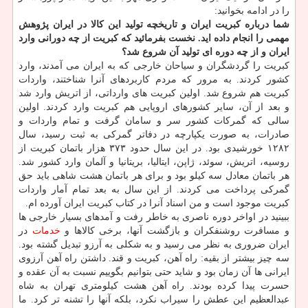
را در ادامه بخوانید:
شما درباره کبریت ایران و تاریخچه تولید این کالا در ایران پژوهش
مهمی را انجام داده اید. نخست بفرمائید که کبریت از چه دورانی وارد
ایران و از چه دوره ای تولید آن شروع شد؟
کبریت را گردشگران و سیاحان خارجی که به ایران می آمدند، وارد
کشور کردند. به مرور که مردم کاربردهای آنرا شناختند، واردات
کبریت هم شروع شد. اولین کبریت های وارداتی، از اتریش وارد شد
و بعد از آن، سایر کشورهای اروپایی هم کبریت وارد کردند. اولین
سالی که گمرکات کشور سر و سامان گرفت و تمام واردات و
صادرات، به صورت یکپارچه در دفاتر گمرکی به ثبت رسید، سال
۱۲۸۲ خورشیدی بود. در این سال حدود ۳۷۳ هزار باتمان کبریت از
روسیه، اتریش، سوئد، ژاپن، ایتالیا، بریتانیا و آلمان وارد کشور شد.
هر باتمان معادل سه کیلو بود و برای هر باتمان هشت شاهی باید حق
گمرکی پرداخت می کردند. از این سال به بعد تمام آمار واردات
کبریت موجود است و من اسناد آنرا در کتاب کبریت ایران آورده ام.
ببینید در اواخر دوره ناصری به خاطر رفت و آمدهای بسیار خارجی ها
و مسافرت روشنفکران و بازگشت آنها، برخی کالاها و
خدمات
در
ایران ضروری به نظر می رسید و به شکلی به آرزو تبدیل گشته بود.
سه چیز بیشتر از بقیه: راه آهن، کبریت و قند. داشتن راه آهن آرزوی
ایرانی ها آن زمان بود و شاید حتی بتوانیم بگوییم نسبت به آن عقده و
حسرت پیدا کرده بودند. راه آهن هشت کیلومتری تهران به شاه
عبدالعظیم این عطش را سیراب نکرد، بلکه آنها را تشنه تر کرد. ما