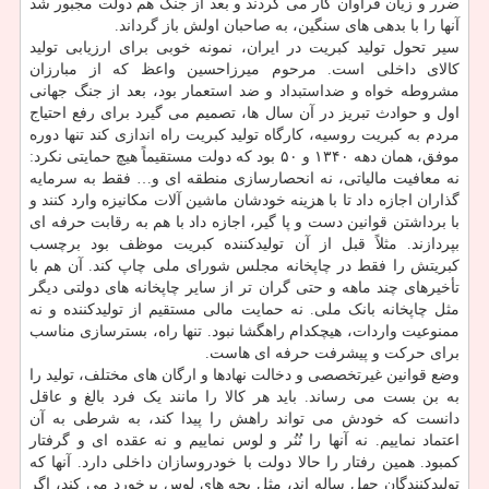
ضرر و زیان فراوان کار می کردند و بعد از جنگ هم دولت مجبور شد
آنها را با بدهی های سنگین، به صاحبان اولش باز گرداند.
سیر تحول تولید کبریت در ایران، نمونه خوبی برای ارزیابی تولید
کالای داخلی است. مرحوم میرزاحسین واعظ که از مبارزان
مشروطه خواه و ضداستبداد و ضد استعمار بود، بعد از جنگ جهانی
اول و حوادث تبریز در آن سال ها، تصمیم می گیرد برای رفع احتیاج
مردم به کبریت روسیه، کارگاه تولید کبریت راه اندازی کند تنها دوره
موفق، همان دهه ۱۳۴۰ و ۵۰ بود که دولت مستقیماً هیچ حمایتی نکرد:
نه معافیت مالیاتی، نه انحصارسازی منطقه ای و… فقط به سرمایه
گذاران اجازه داد تا با هزینه خودشان ماشین آلات مکانیزه وارد کنند و
با برداشتن قوانین دست و پا گیر، اجازه داد با هم به رقابت حرفه ای
بپردازند. مثلاً قبل از آن تولیدکننده کبریت موظف بود برچسب
کبریتش را فقط در چاپخانه مجلس شورای ملی چاپ کند. آن هم با
تأخیرهای چند ماهه و حتی گران تر از سایر چاپخانه های دولتی دیگر
مثل چاپخانه بانک ملی. نه حمایت مالی مستقیم از تولیدکننده و نه
ممنوعیت واردات، هیچکدام راهگشا نبود. تنها راه، بسترسازی مناسب
برای حرکت و پیشرفت حرفه ای هاست.
وضع قوانین غیرتخصصی و دخالت نهادها و ارگان های مختلف، تولید را
به بن بست می رساند. باید هر کالا را مانند یک فرد بالغ و عاقل
دانست که خودش می تواند راهش را پیدا کند، به شرطی به آن
اعتماد نماییم. نه آنها را نُنُر و لوس نماییم و نه عقده ای و گرفتار
کمبود. همین رفتار را حالا دولت با خودروسازان داخلی دارد. آنها که
تولیدکنندگان چهل ساله اند، مثل بچه های لوس برخورد می کند، اگر