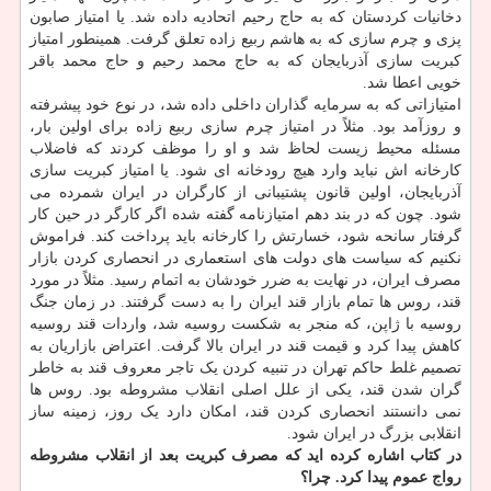
دخانیات کردستان که به حاج رحیم اتحادیه داده شد. یا امتیاز صابون
پزی و چرم سازی که به هاشم ربیع زاده تعلق گرفت. همینطور امتیاز
کبریت سازی آذربایجان که به حاج محمد رحیم و حاج محمد باقر
خویی اعطا شد.
امتیازاتی که به سرمایه گذاران داخلی داده شد، در نوع خود پیشرفته
و روزآمد بود. مثلاً در امتیاز چرم سازی ربیع زاده برای اولین بار،
مسئله محیط زیست لحاظ شد و او را موظف کردند که فاضلاب
کارخانه اش نباید وارد هیچ رودخانه ای شود. یا امتیاز کبریت سازی
آذربایجان، اولین قانون پشتیبانی از کارگران در ایران شمرده می
شود. چون که در بند دهم امتیازنامه گفته شده اگر کارگر در حین کار
گرفتار سانحه شود، خسارتش را کارخانه باید پرداخت کند. فراموش
نکنیم که سیاست های دولت های استعماری در انحصاری کردن بازار
مصرف ایران، در نهایت به ضرر خودشان به اتمام رسید. مثلاً در مورد
قند، روس ها تمام بازار قند ایران را به دست گرفتند. در زمان جنگ
روسیه با ژاپن، که منجر به شکست روسیه شد، واردات قند روسیه
کاهش پیدا کرد و قیمت قند در ایران بالا گرفت. اعتراض بازاریان به
تصمیم غلط حاکم تهران در تنبیه کردن یک تاجر معروف قند به خاطر
گران شدن قند، یکی از علل اصلی انقلاب مشروطه بود. روس ها
نمی دانستند انحصاری کردن قند، امکان دارد یک روز، زمینه ساز
انقلابی بزرگ در ایران شود.
در کتاب اشاره کرده اید که مصرف کبریت بعد از انقلاب مشروطه
رواج عموم پیدا کرد. چرا؟