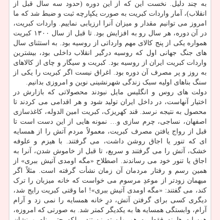
به چند دلیل. نخست این که از این دوره (حدود سه سال قبل از
انقلاب)، آمار واردات کبریت به صورت یکپارچه ثبت و ضبط شد که ما
امروز می توانیم مقدار و میزان آنرا ارزیابی نماییم. واردات کبریت،
در آن دوره، هر سال رو به افزایش بود. تا قبل از سال ۱۳۰۰ کبریت
همواره یکی از پنج کالای مهم وارداتی از روسیه بود. به استثنای سال
های جنگ جهانی اول که روسیه درگیر انقلاب داخلی بود، بیشترین
واردات کبریت ایران از روسیه بود. کبریت و سیگار و چای از کالاهای
به روز و پر مصرف آن دوره بود. اغراق نیست اگر کبریت را یکی از
سنگ بناهای اولیه سبک زندگی شهرنشینی نوین و امروزی بدانیم.
دولت های روس و انگلیس مایل نبودند محصولاتی که بازارش در
اختیار آنهاست، در داخل ایران تولید شود و هر اقدامی می کردند تا
محصول به نتیجه نرسد. قند کهریزک، کبریت امین الدوله، کاغذسازی
اصفهان، نساجی، چرم سازی و… نمونه هایی از این دست است تا
قبل از رواج یافتن مصرف کبریت، معمولاً مردم آتش را از همسایه
ای که تنور یا اجاق روشن داشت، می گرفتند. با هیزم و علوفه
خشک، آتش را می گرفتند و سریع، تا قبل از خاموش شدن، آنرا به
اجاق یا تنور خود می رساندند. اصطلاح «مگه اومدی آتیش ببری» از
همین رسم و رفتار مردمان آن زمان نشأت گرفته است. مثلاً اگر
میهمان زودتر از موعدِ مرسوم می خواست که خانه میزبان را ترک
کند، می گفتند: «مگه اومدی آتیش ببری»! اما وقتی کبریت رایج شد،
دیگری کسی برای گرفتن آتش، درِ خانه همسایه را نمی زد و آرام
آرام، وابستگی همسایه ها به یکدیگر کمتر شد. به صورتی که امروزه،
همسایه ها نه فقط به هم وابسته نیستند، بلکه حتی نام و نشان