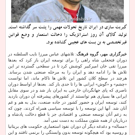
كبریت سازی در ایران تاریخ تحولات مهمی را پشت سر گذاشته است.
تولید كالای آن روز استراتژیك را دخالت استعمار و وضع قوانین
غیرتخصصی به بن بست های عجیبی كشانده بود.
خبرگزاری مهر، گروه فرهنگ
: تلاشهای عباس میرزا نایب السلطنه در
دوران فتحعلی شاه راهی را برای توسعه ایران باز کرد که بعدها
میرزا تقی خان امیرکبیر کوشش کرد تا در سطحی گسترده تر این
تلاش ها را ادامه دهد و ایران را به مرحله صنعتی شدن برساند.
هرچند در سطح کلان کشور این تلاش ها ناکام ماند، اما توانست
«چشم» و «گوش» ایرانی ها را تا حدی باز کند. بعدها از اواسط دوران
ناصری که پای جهانگردان خارجی به ایران باز شد و در سوی مقابل
ایرانی ها بسیاری هم توانستند از کشورهای پیشرفته آن دوران بازدید
کنند، توسعه ایران و حضور کشور در جاده صنعت، بدل به هم و غم
آنان شد. آنها این توسعه را با توسعه سیاسی همراه کردند، چون که
به زعم آنان توسعه صنعتی و اقتصادی جز با قطع دخالت پادشاه و
درباریان از همه شئون مملکت به دست نمی آمد.
«مساله» و دغدغه دیگر آن دوران نفوذ استعماری حکومت های بریتانیا
و روسیه بود که هیچگونه توسعه بدون وابستگی را برنمی تافتند و این