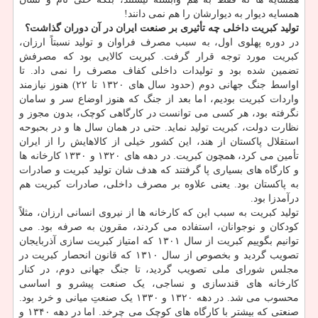
همسایه دیوار به دیوارشان را هم نمی دانند!
تولید کبریت داخلی چه تأثیری بر صنعت ایران در آن دوران گذاشت؟
در دوره پهلوی اول، به سبب مصرف فراوان و تولید نسبتاً ارزان،
کبریت مورد توجه قرار گرفت. کبریت کالایی بود که مصرفش
تضمین شده بود و تولیدات داخلی کفاف مصرف را نمی داد. تا
اواسط جنگ جهانی دوم (حدود سال های ۱۳۲۰ تا ۲۲) هنوز نیازمند
واردات کبریت بودیم، اما بعد از جنگ که هنوز اوضاع سر و سامان
نگرفته بود، هر کسی می توانست در کارگاهی کوچک، بدون مجوز و
نظارت دولت، کبریت تولید نماید. حتی در همان سال ها و در بحبوحه
استقلال پاکستان از هند، این کشور خیلی از کالاهایش را از ایران
تأمین می کرد، همچون کبریت. در دهه های ۱۳۲۰ و ۱۳۳۰ کارخانه ها
و کارگاه های بسیاری پا گرفتند که هدف شان تولید کبریت و صادرات
به پاکستان بود. یعنی علاوه بر مصرف داخلی، صادرات کبریت هم
درآمدزا بود.
تولید کبریت به سبب این که کارخانه ها از نیروی انسانی ارزان، مثلاً
کودکان و نوجوانان، استفاده می کردند، مقرون به صرفه بود. می
توانیم بگوییم کبریت از سال ۱۳۰۱ که امتیاز کبریت سازی آذربایجان
تصویب گردید و بخصوص از سال ۱۳۱۰ که قانون انحصار کبریت در
مجلس شورای ملی تصویب گردید، تا جنگ جهانی دوم، در کنار
کارخانه های قندسازی و نساجی، یک صنعت پیشرو و اساسی
محسوب می شد. در دهه ۱۳۲۰ و ۱۳۳۰ یک صنعتِ میانی و خرد بود.
صنعتی که بیشتر با کارگاه های کوچک می چرخد. اما در دهه ۱۳۴۰ و