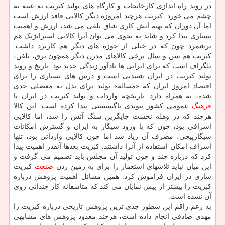
در روند راه اندازی کارخانجات و کارگاه های تولید کبریت به عینه به
چشم می خورد. کبریت هرچند امروزه دیگر کالایی فاقد ارزش است
اما آن دوران که تهیه آتش کاری شاق تلقی می شد، ارزش و اهمیت
بسیاری پیدا کرد و شاید به نحوی می توان آنرا کالایی استراتژیک هم
برشمرد چون که در خیلی از حوزه های دیگر هم کاربرد داشت.
کبریت هم سن و سال برخی کالاهای مدرن دیگر همچون برق، تلفن،
تلگراف است که برای ایرانی ها یادآور زندگی جدید بود. تاریخ و روند
تولید کبریت در ایران شنیدنی است و درس های بسیاری را برای
اقتصاد امروز ایران که «مساله» تولید برای بدل به معضلی جدی
شده، به همراه دارد. تاریخچه واردات و تولید کبریت در ایران با
فرهنگ
عمومی کشور پیوندی ناگسستنی پیدا کرده است. این کالا
هرچند که در وهله نخست جایگزین سنگ آتش زا شد، اما کالایی
اشرافی بود، چون که با ورود سیگار به ایران و گسترش امکانات
سیگارپیچی، مصرف آن زیاد شد اما چون کالایی وارداتی بود، تنها
اشراف امکان استفاده از آنرا داشتند. کبریت بعدها آنقدر اهمیت پیدا
کرد که درباره چند و چون تولید آن مجلس باید تصمیم می گرفت و
این میان نباید تلاشهای استعمار را برای به زمین زدن
صنعت
کبریت
سازی در ایران فراموش کرد. همین مسائل اهمیت پژوهش درباره
کبریت را بیشتر از پیش نمایان می کند که متاسفانه کار چندانی روی
آن نشده است.
به زعم راقم این سطور جدی ترین پژوهش تاریخی درباره کبریت را
مهدی صادقی انجام داده است، هرچند معدود پژوهش های مشابهی