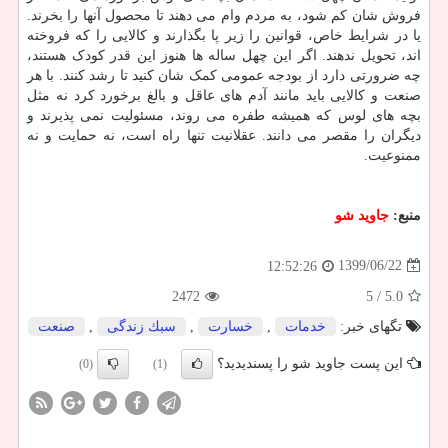
فروش شان کم شود، به مردم وام می دهند تا محصول آنها را بخرند.
یا در شرایط خاص، قوانین را زیر پا بگذارند و کالایی را که فروخته
اند، تحویل ندهند. اگر این چهل ساله ها هنوز این قدر کودک هستند،
چه ضرورتی دارد از بودجه عمومی کمک شان کنید تا رشد کنند. با هر
صنعت و کالایی باید مانند آدم های عاقل و بالغ برخورد کرد نه مثل
بچه های لوس که همیشه طفره می روند، مسئولیت نمی پذیرند و
دیگران را مقصر می دانند. عقلانیت تنها راه است، نه حمایت و نه
ممنوعیت.
منبع:
جاوید شو
1399/06/22
12:52:26
2472
/ 5
5.0
تگهای خبر:
خدمات
,
خسارت
,
سبك زندگی
,
صنعت
این پست جاوید شو را پسندیدید؟
(0)
(1)