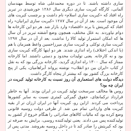
سازی داشته باشند. تا در دوره محمدعلی شاه توسط مهندسان
آلمانی، کارگاه کبریت سازی دیگری سال ۱۲۸۶ خورشیدی در تبریز
راه افتاد که «کبریت سازی اسلام» نام داشت و برچسب کبریت های
آن موجود است. بعد از آن در سال ۱۲۸۷ «کبریت سازی ایرانیان» راه
افتاد که کبریتش با برند «اقتصاد» وارد بازار شد. هر دو این کارخانه ها
دوام نیاوردند. به علل مختلف، همچون وضع آشفته تبریز در آن سال
ها که امکان استمرار تولید کالا را نداشت. بعد از آن در سال ۱۲۹۷
کبریت سازی توکلی و کبریت سازی میرزاحسین واعظ همزمان با هم
(با اندکی اختلاف) راه اندازی شدند. هر دو اینها کارگاه کبریت سازی
بود و نه کارخانه. یعنی تولیدات محدود و دستی داشتند. اما کارخانه
ممتاز که سال ۱۳۰۰ راه اندازی گردید، کارخانه بزرگی بود که به نقل
از کتاب «ایران بین دو انقلاب» نوشته یرواند آبراهامیان، یکی از پنج
کارخانه بزرگ کشور بود که بیشتر از پنجاه کارگر داشت.
دیدگاه دولت های استعماری آن روز نسبت به کارخانه تولید کبریت در
ایران چه بود؟
روس ها مخالف سرسخت تولید کبریت در ایران بودند. آنها به خاطر
قرارداد ترکمانچای، حقوق گمرکی کمتری نسبت به سایر کشورها
پرداخت می کردند. ازاین رو، کبریت آنها در ایران ارزان تر از بقیه
کبریت های وارداتی تمام می شد. از طرفی دولت روسیه قانونی
وضع کرده بود که مالیات کالاهای صادراتی را هنگام خروج از کشور به
تولیدکننده پس می دادند. یعنی تولیدکننده روسی، برایش به صرفه تر
بود که کبریتش را صادر کند تا در داخل روسیه بفروشد. مدتی پس از