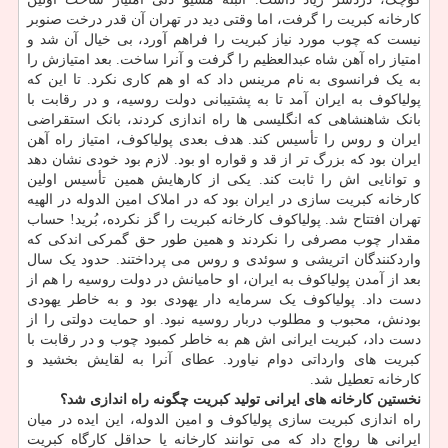
کارخانه کبریت را گرفت، اما وقتی دید در تهران آن قدر درخت صنوبر
نیست که چوب مورد نیاز کبریت را فراهم آورد، بی خیال آن شد و
امتیاز راه آهن شاه عبدالعظیم را گرفت و آنرا ساخت. بعد امتیازش را
به یک فرانسوی به نام مرینس داد که او هم کاری نکرد. تا این که
پولیاکوف به ایران آمد تا به پشتیبانی دولت روسیه، و در رقابت با
بانک شاهنشاهی که انگلیسی ها راه اندازی کردند، بانک استقراضی
ایران و روس را تأسیس کند. هدف بعدی پولیاکوف، امتیاز راه آهن
ایران بود که بزرگ تر از قد و قواره او بود. لازم بود خودی نشان دهد
و توانایی اش را ثابت کند. یکی از کارهایش همین تأسیس اولین
کارخانه کبریت سازی در ایران بود که در املاک امین الدوله در الهیه
تهران افتتاح شد. پولیاکوف کارخانه کبریت را گز نکرده، بُرید! حساب
مقدار چوب مصرفی را نکردند و همین طور حق گمرکی اندکی که
واردکنندگان اتریشی و سوئدی و روس می پرداختند. حدود یک سال
بعد از آمدن پولیاکوف به ایران، او حامیانش در دولت روسیه را هم از
دست داد. پولیاکوف یک سرمایه دار یهودی بود و به خاطر یهودی
بودنش، محبوب و مطلوب دربار روسیه نبود. او حمایت دولتی را از
دست داد، کبریت ایرانی اش هم به خاطر کمبود چوب و در رقابت با
کبریت های وارداتی دوام نیاورد. عطای آنرا به لقایش بخشید و
کارخانه تعطیل شد.
نخستین کارخانه های ایرانی تولید کبریت چگونه راه اندازی شد؟
راه اندازی کبریت سازی پولیاکوف و امین الدوله، این ایده در میان
ایرانی ها رواج داد که می توانند کارخانه یا حداقل کارگاه کبریت