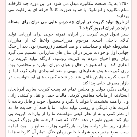
۱۳۵۰ به یک صنعت مکانیزه مبدل می شود. در این دوره چند کارخانه
تمام مکانیزه و اتوماتیک با هم به صورت کاملاً حرفه ای به رقابت می
پردازند.
از تاریخ تولید کبریت در ایران چه درس هایی می توان برای مسئله
تولید در ایران امروز گرفت؟
سیر تحول تولید کبریت در ایران، نمونه خوبی برای ارزیابی تولید
کالای داخلی است. مرحوم میرزاحسین واعظ که از مبارزان
مشروطه خواه و ضداستبداد و ضد استعمار (روسیه) بود، بعد از جنگ
جهانی اول و حوادث تبریز در آن سال های مبارزاتی، تصمیم می گیرد
برای رفع احتیاج مردم به کبریت روسیه، کارگاه تولید کبریت راه
اندازی کند. او که هنوز در حال و هوای دوران مبارزه و محاصره بود،
روی کبریت هایش شعارهای میهنی و ضد استبدادی چاپ کرد، اما از
کیفیت کبریت هایش غافل شد. در نتیجه کبریت های او، نتوانست در
بازار مصرف جایی پیدا کند.
زمانی دیگر، دولت و مجلس تمام قد پشت کبریت سازی آذربایجان
ایستادند، از مالیات معافش کردند، مالیات حمل و نقل و کشتی رانی
و… را همه بخشیدند تا بتواند پا بگیرد و محصول خوب و قابل رقابت با
کبریت های فرنگی و روسی تولید نماید. اما با همه آن حمایت ها، نه
از نظر کمی و نه از نظر کیفی نتوانست ما را از واردات کبریت بی
نیاز کند. همین طور در دهه ۱۳۶۰ که همه کارخانه های بزرگ کبریت
سازی، زیر نظر دولت، وزارت بازرگانی، وزارت صنایع و… بود، اما به
سبب سوء مدیریت و شرایط خاص زمان جنگ، تمام آن کارخانه ها با