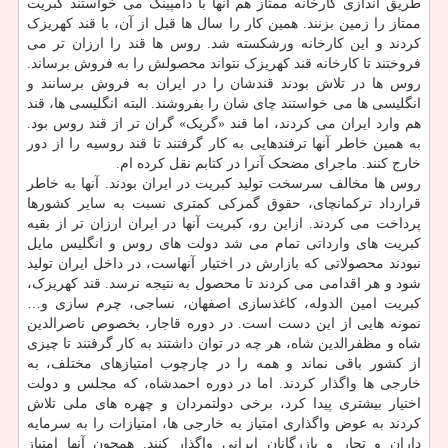
طریق اندازی کارخانه ممتاز هم آنها با دامپینگ می خواستند کبریت
ممتاز را زمین بزنند. همین کار را سال ها قبل از آن، با قند کهریزک
کردند و این کارخانه ورشکسته شد. روس ها قند را ارزان تر می
فروختند تا کارخانه قند کهریزک نتواند محصولش را به فروش برساند.
روس ها در تلاش بودند قندشان را در ایران به فروش برسانند و
انگلیسی ها می خواستند چای شان را بفروشند. البته انگلیسی ها، قند
هم وارد ایران می کردند، اما قند «گریک» گران تر از قند روس بود.
به همین خاطر آنها ترفندهایی به کار گرفتند تا قند روسیه را از دور
خارج کنند. ماجرای مضحک آنرا در کتابم نقل کرده ام.
روس ها مخالف سرسخت تولید کبریت در ایران بودند. آنها به خاطر
قرارداد ترکمانچای، حقوق گمرکی کمتری نسبت به سایر کشورها
پرداخت می کردند. ازاین رو، کبریت آنها در ایران ارزان تر از بقیه
کبریت های وارداتی تمام می شد دولت های روس و انگلیس مایل
نبودند محصولاتی که بازارش در اختیار آنهاست، در داخل ایران تولید
شود و هر اقدامی می کردند تا محصول به نتیجه نرسد. قند کهریزک،
کبریت امین الدوله، کاغذسازی اصفهان، نساجی، چرم سازی و…
نمونه هایی از این دست است. در دوره قاجار، بخصوص ناصرالدین
شاه و مظفرالدین شاه، هر چه در توان داشتند به کار گرفتند تا چیزی
از کشور باقی نماند و همه را در چارچوب امتیازهای مختلف، به
خارجی ها واگذار کردند. اما در دوره احمدشاه، که مجلس و دولت
اختیار بیشتری پیدا کرد، برخی دولتمردان و چهره های ملی تلاش
کردند به عوض واگذاری امتیاز به خارجی ها، امتیازات را به سرمایه
داران و تجار و بازرگانان ایرانی واگذار کنند. همچون آنها امتیاز