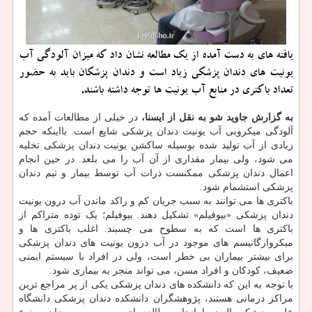
یافته های به دست آمده از یك مطالعه نشان داد كه میزان آلودگی آب
یونیت های دندان پزشكی زیاد است و دندان پزشكان باید به حضور
تعداد باكتری در منابع آب یونیت ها توجه داشته باشند.
به گزارش جاوید شو به نقل از ایسنا،
در خیلی از مطالعات آمده که
آلودگی میکروبی آب یونیت دندان پزشکی شایع است. بااینکه حجم
زیادی از آب تولید شده بوسیله ساکشن یونیت دندان پزشکی تخلیه
می شود، ولی بیمار مقداری از آن آب را می بلعد. در حین انجام
اعمال دندان پزشکی ممکنست ذرات آب توسط بیمار و تیم دندان
پزشکی استشمام شود.
باکتری ها می توانند به سبب جریان کم و راکد ماندن آب درون یونیت
دندان پزشکی «بیوفیلم» تشکیل دهند. بیوفیلم؛ یک توده متراکم از
باکتری ها است که به سطوح می چسبند. اغلب باکتری ها و
میکروارگانیسم های موجود در آب درون یونیت های دندان پزشکی
برای بیشتر بیماران بی خطر است، ولی در افراد با سیستم ایمنی
ضعیف، کودکان و افراد مسن، می تواند منجر به بیماری شود.
با توجه به این که دانشکده های دندان پزشکی یکی از پر مراجع ترین
مراکز درمانی هستند، پژوهشگران دانشکده دندان پزشکی دانشگاه