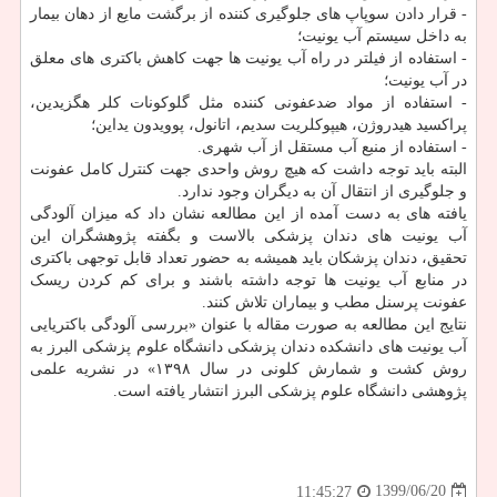
- قرار دادن سوپاپ های جلوگیری کننده از برگشت مایع از دهان بیمار
به داخل سیستم آب یونیت؛
- استفاده از فیلتر در راه آب یونیت ها جهت کاهش باکتری های معلق
در آب یونیت؛
- استفاده از مواد ضدعفونی کننده مثل گلوکونات کلر هگزیدین،
پراکسید هیدروژن، هیپوکلریت سدیم، اتانول، پوویدون یداین؛
- استفاده از منبع آب مستقل از آب شهری.
البته باید توجه داشت که هیچ روش واحدی جهت کنترل کامل عفونت
و جلوگیری از انتقال آن به دیگران وجود ندارد.
یافته های به دست آمده از این مطالعه نشان داد که میزان آلودگی
آب یونیت های دندان پزشکی بالاست و بگفته پژوهشگران این
تحقیق، دندان پزشکان باید همیشه به حضور تعداد قابل توجهی باکتری
در منابع آب یونیت ها توجه داشته باشند و برای کم کردن ریسک
عفونت پرسنل مطب و بیماران تلاش کنند.
نتایج این مطالعه به صورت مقاله با عنوان «بررسی آلودگی باکتریایی
آب یونیت های دانشکده دندان پزشکی دانشگاه علوم پزشکی البرز به
روش کشت و شمارش کلونی در سال ۱۳۹۸» در نشریه علمی
پژوهشی دانشگاه علوم پزشکی البرز انتشار یافته است.
1399/06/20
11:45:27