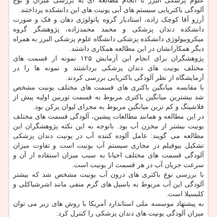
علوم پزشکی البرز با انجام مطالعه ای به بررسی میزان و نوع
آلودگی باکتریایی سیستم های آبی یونیت های این دانشکده پرداختند.
آرزو آقا کوچک زاده، استادیار گروه پاتولوژی دهان و فک و صورت
دانشکده دندان پزشکی و محمد محمدزاده، پژوهشگر گروه
میکروبیولوژی دانشکده پزشکی دانشگاه علوم پزشکی البرز به همراه
دیگر همکارانشان در این مطالعه همکاری داشتند.
پژوهشگران برای انجام این آزمایش ۱۲۵ نمونه از قسمت های
مختلف یونیت های دندان پزشکی برداشتند و نمونه ها را در
آزمایشگاه از نظر آلودگی باکتریایی بررسی کردند.
با مقایسه میانگین باکتری های قسمت های مختلف یونیت مشخص
شد بیشترین میانگین باکتری مربوط به قسمت توربین اولیه پیش از
فلاشینگ و کم ترین میانگین مربوط به مجرای لیوان پرکن بود.
در این مطالعه و همانند مطالعات پیشین، آلودگی قسمت های مختلف
یونیت بیشتر از مخزن آب بود. باتوجه به این نکته پژوهشگران این
مطالعه می گویند: عامل آلوده کننده آب در یونیت دندان پزشکی
تشکیل بیوفیلم در مجاری سیستم آب یونیت است و تفاوت میزان
آلودگی قسمت های مختلف احیانا به سبب میزان استفاده از آن و
سرعت جریان آب در هر قسمت از یونیت است.
با بررسی نوع باکتری های درون آب یونیت مشخص شد که بیشتر
آلودگی این آب مربوط به باسیل های گرم منفی مانند اشرشیاکلی و
کلبسیلا است.
به پیشنهاد موسسه ملی استاندارد آمریکا با روش های زیر می توان
میزان آلودگی یونیت های دندان پزشکی را کنترل کرد: