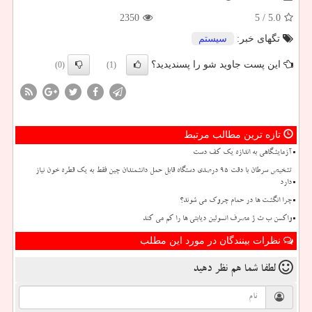
2350
/ 5
5.0
تگهای خبر:
سیستم
این پست جاوید شو را پسندیدید؟
(0)
(1)
تازه ترین مطالب مرتبط
آزمایشگاهی به اندازه یک کف دست
تشخیص سرطان با دقت ۹۵ درصدی دستگاه قابل حمل دانشمندان چین فقط به یک قطره خون نیاز
دارد
چرا انگشت ها در حمام چروک می شوند؟
واکسن ب ث ژ مصرف انسولین دیابتی ها را کم می کند
نظرات بینندگان در مورد این مطلب
لطفا شما هم
نظر دهید