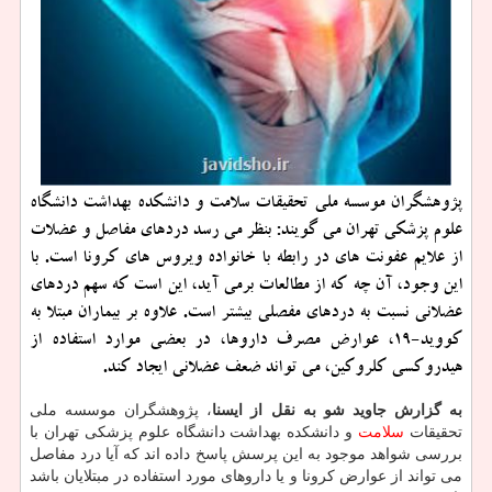
پژوهشگران موسسه ملی تحقیقات سلامت و دانشكده بهداشت دانشگاه
علوم پزشكی تهران می گویند: بنظر می رسد دردهای مفاصل و عضلات
از علایم عفونت های در رابطه با خانواده ویروس های كرونا است. با
این وجود، آن چه كه از مطالعات برمی آید، این است كه سهم دردهای
عضلانی نسبت به دردهای مفصلی بیشتر است. علاوه بر بیماران مبتلا به
كووید-19، عوارض مصرف داروها، در بعضی موارد استفاده از
هیدروكسی كلروكین، می تواند ضعف عضلانی ایجاد كند.
به گزارش جاوید شو به نقل از ایسنا
، پژوهشگران موسسه ملی
تحقیقات
سلامت
و دانشکده بهداشت دانشگاه علوم پزشکی تهران با
بررسی شواهد موجود به این پرسش پاسخ داده اند که آیا درد مفاصل
می تواند از عوارض کرونا و یا داروهای مورد استفاده در مبتلایان باشد