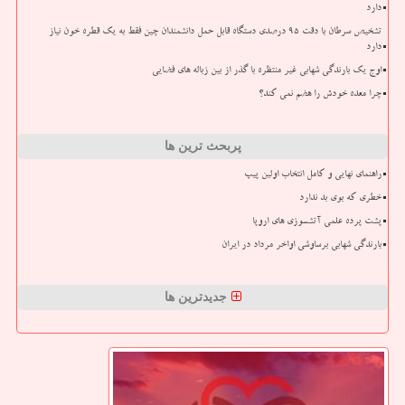
دارد
تشخیص سرطان با دقت ۹۵ درصدی دستگاه قابل حمل دانشمندان چین فقط به یک قطره خون نیاز
دارد
اوج یک بارندگی شهابی غیر منتظره با گذر از بین زباله های فضایی
چرا معده خودش را هضم نمی کند؟
پربحث ترین ها
راهنمای نهایی و کامل انتخاب اولین پیپ
خطری که بوی بد ندارد
پشت پرده علمی آتشسوزی های اروپا
بارندگی شهابی برساوشی اواخر مرداد در ایران
جدیدترین ها