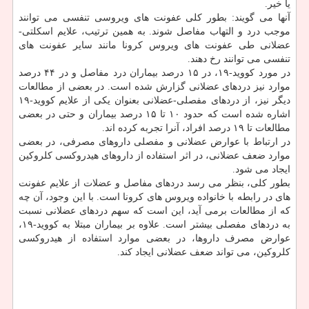
یا خیر.
آنها می گویند: بطور کلی عفونت های ویروسی تنفسی می توانند
موجب درد و التهاب مفاصل شوند. به همین ترتیب، علایم اسکلتی-
عضلانی طی عفونت های ویروس کرونا مانند سایر عفونت های
تنفسی می توانند رخ دهند.
در مورد کووید-۱۹، در ۱۵ درصد بیماران درد مفاصل و در ۴۴ درصد
موارد نیز دردهای عضلانی گزارش شده است. در بعضی از مطالعات
دیگر نیز، از دردهای مفصلی-عضلانی بعنوان یکی از علایم کووید-۱۹
اشاره شده است که حدود ۱۰ تا ۱۵ درصد بیماران و حتی در بعضی
مطالعات تا ۱۹ درصد افراد، آنرا تجربه کرده اند.
در ارتباط با عوارض عضلانی و مفصلی داروهای مصرفی، در بعضی
موارد ضعف عضلانی، در اثر استفاده از داروهای هیدروکسی کلروکین
ایجاد می شود.
بطور کلی، بنظر می رسد دردهای مفاصل و عضلات از علایم عفونت
های در رابطه با خانواده ویروس های کرونا است. با این وجود، آن چه
که از مطالعات برمی آید، این است که سهم دردهای عضلانی نسبت
به دردهای مفصلی بیشتر است. علاوه بر بیماران مبتلا به کووید-۱۹،
عوارض مصرف داروها، در بعضی موارد استفاده از هیدروکسی
کلروکین، می تواند ضعف عضلانی ایجاد کند.