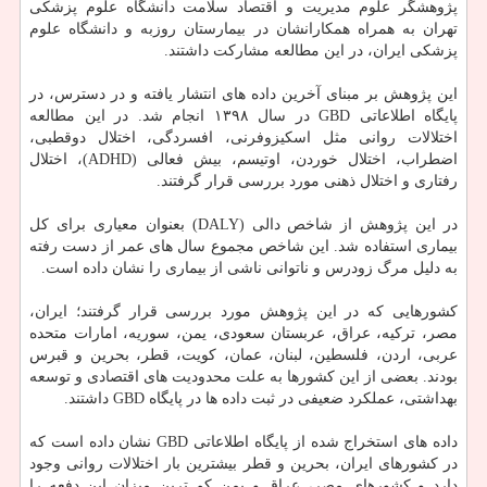
پژوهشگر علوم مدیریت و اقتصاد سلامت دانشگاه علوم پزشکی
تهران به همراه همکارانشان در بیمارستان روزبه و دانشگاه علوم
پزشکی ایران، در این مطالعه مشارکت داشتند.
این پژوهش بر مبنای آخرین داده های انتشار یافته و در دسترس، در
پایگاه اطلاعاتی GBD در سال ۱۳۹۸ انجام شد. در این مطالعه
اختلالات روانی مثل اسکیزوفرنی، افسردگی، اختلال دوقطبی،
اضطراب، اختلال خوردن، اوتیسم، بیش فعالی (ADHD)، اختلال
رفتاری و اختلال ذهنی مورد بررسی قرار گرفتند.
در این پژوهش از شاخص دالی (DALY) بعنوان معیاری برای کل
بیماری استفاده شد. این شاخص مجموع سال های عمر از دست رفته
به دلیل مرگ زودرس و ناتوانی ناشی از بیماری را نشان داده است.
کشورهایی که در این پژوهش مورد بررسی قرار گرفتند؛ ایران،
مصر، ترکیه، عراق، عربستان سعودی، یمن، سوریه، امارات متحده
عربی، اردن، فلسطین، لبنان، عمان، کویت، قطر، بحرین و قبرس
بودند. بعضی از این کشورها به علت محدودیت های اقتصادی و توسعه
بهداشتی، عملکرد ضعیفی در ثبت داده ها در پایگاه GBD داشتند.
داده های استخراج شده از پایگاه اطلاعاتی GBD نشان داده است که
در کشورهای ایران، بحرین و قطر بیشترین بار اختلالات روانی وجود
دارد و کشورهای مصر، عراق و یمن کم ترین میزان این دفعه را