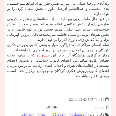
ولدآبادی و رضا عبدلی می سازند. همین طور بهزاد ابوالقاسم حسینی،
هدی محسنی و عبدالعظیم آذرخیل داوران بخش سفال گری را بر
عهده دارند.
در عین حال مامك یحیی پور، لیلا سادات خوانساری و علیرضا كریمی
صارمی داوران بخش عكاسی اعلام شده اند. همین طور در بخش
خوشنویسی مریم علی بیگی، مریم حسین پور و الهه خاتمی و در
بخش هنرهای بومی و سنتی فاطمه میرمحمدصادقی، پروین قهرمانی
نژاد و لیلا كفاش زاده داوری آثار را بر عهده دارند.
تمام اعضای مراكز ثابت، فراگیر، سیار و پستی كانون پرورش فكری
كودكان و نوجوانان امكان حضور در این رویداد هنری را داشته اند.
زمان برگزاری نمایشگاه آثار برتر این
جشنواره
كه با هدف احداث
فضای رقابت سالم بین اعضای كانون، شناسایی و تشویق اعضای
مستعد در فعالیت های هنری و احداث فضای رقابت سالم بین مربیان
اعضای كانون پرورش فكری كودكان و نوجوانان برگزار شده است،
بزودی اعلام خواهد شد.
1397/10/11
22:58:53
5107
/ 5
5.0
تگهای خبر:
جشنواره
,
فرهنگ
,
هنر
,
هنرهای