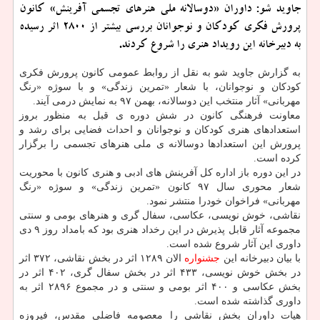
جاوید شو: داوران «دوسالانه ملی هنرهای تجسمی آفرینش» كانون
پرورش فكری كودكان و نوجوانان بررسی بیشتر از ۲۸۰۰ اثر رسیده
به دبیرخانه این رویداد هنری را شروع كردند.
به گزارش جاوید شو به نقل از روابط عمومی كانون پرورش فكری
كودكان و نوجوانان، با شعار «تمرین زندگی» و با سوژه «رنگ
مهربانی» آثار منتخب این دوسالانه، بهمن ۹۷ به نمایش درمی آیند.
معاونت فرهنگی كانون در شش دوره ی قبل به منظور بروز
استعدادهای هنری كودكان و نوجوانان و احداث فضایی برای رشد و
پرورش این استعدادها دوسالانه ی ملی هنرهای تجسمی را برگزار
كرده است.
در این دوره باز اداره كل آفرینش های ادبی و هنری كانون با محوریت
شعار محوری سال ۹۷ كانون «تمرین زندگی» و سوژه «رنگ
مهربانی» فراخوان خودرا منتشر نمود.
نقاشی، خوش نویسی، عكاسی، سفال گری و هنرهای بومی و سنتی
مجموعه آثار قابل پذیرش در این رخداد هنری بود كه بامداد روز ۹ دی
داوری این آثار شروع شده است.
با بیان دبیرخانه این
جشنواره
الان ۱۲۸۹ اثر در بخش نقاشی، ۳۷۲ اثر
در بخش خوش نویسی، ۴۳۳ اثر در بخش سفال گری، ۴۰۲ اثر در
بخش عكاسی و ۴۰۰ اثر بومی و سنتی و در مجموع ۲۸۹۶ اثر به
داوری گذاشته شده است.
هیات داوران بخش نقاشی را معصومه فاضلی مقدس، فیروزه