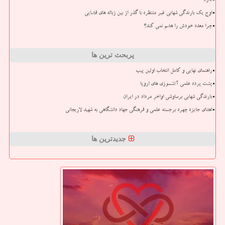
دارد
اوج یک بارندگی شهابی غیر منتظره با گذر از بین زباله های فضایی
چرا معده خودش را هضم نمی کند؟
پربحث ترین ها
راهنمای نهایی و کامل انتخاب اولین پیپ
پشت پرده علمی آتشسوزی های اروپا
بارندگی شهابی برساوشی اواخر مرداد در ایران
اهدای جایزه چهره برجسته علمی و فرهنگی جهاد دانشگاهی به شهید لاریجانی
جدیدترین ها