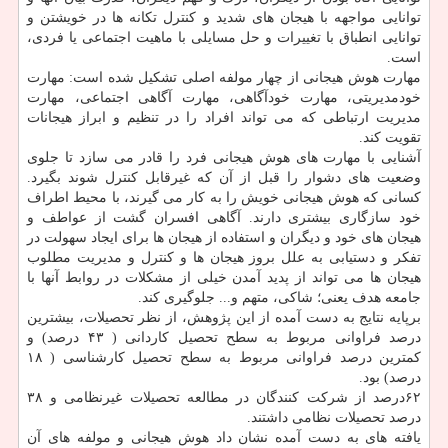
توانایی مواجهه با هیجان های شدید و کنترل تکانه ها در خویشتن و
توانایی انطباق با تغییرات و حل مسایلی با ماهیت اجتماعی یا فردی،
است.
مهارت هوش هیجانی از چهار مولفه اصلی تشکیل شده است: مهارت
خودمدیریتی، مهارت خودآگاهی، مهارت آگاهی اجتماعی، مهارت
مدیریت ارتباطی که می تواند افراد را در تنظیم و ابراز هیجانات
تقویت کند.
آشنایی با مهارت های هوش هیجانی فرد را قادر می سازد تا جلوی
وضعیت های دشوار را قبل از آن که غیرقابل کنترل شوند بگیرد.
کسانی که هوش هیجانی خویش را به کار می گیرند، با محیط اطراف
خود سازگاری بیشتری دارند. آگاهی افسران گشت از عواطف و
هیجان های خود و دیگران و استفاده از هیجان ها برای ایجاد سهولت در
تفکر و دستیابی به علل بروز هیجان ها و کنترل و مدیریت مطلوب
هیجان ها می تواند از پدید آمدن خیلی از مشکلات در روابط آنها با
جامعه هدف یعنی؛ شاکی، متهم و... جلوگیری کند.
برپایه نتایج به دست آمده از این پژوهش، از نظر تحصیلات، بیشترین
درصد فراوانی مربوط به سطح تحصیل کاردانی ( ۴۳ درصد) و
کمترین درصد فراوانی مربوط به سطح تحصیل کارشناسی ( ۱۸
درصد) بود.
۶۲درصد از شرکت کنندگان در مطالعه تحصیلات غیرنظامی و ۳۸
درصد تحصیلات نظامی داشتند.
یافته های به دست آمده نشان داد هوش هیجانی و مولفه های آن