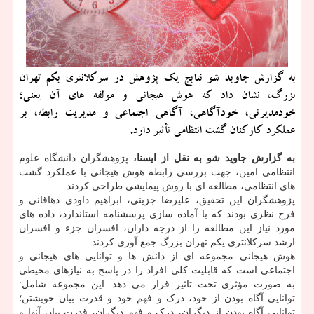
به گزارش جاوید شو نتایج یك پژوهش در سركلانتری یكم تهران
بزرگ، نشان داد كه هوش هیجانی و مولفه های آن یعنی؛
خودمدیرتی، خودآگاهی، آگاهی اجتماعی و مدیریت رابطه، بر
عملكرد كاركنان گشت انتظامی تأثیر دارد.
به گزارش جاوید شو به نقل از ایسنا،
پژوهشگران دانشگاه علوم
انتظامی امین، جهت بررسی رابطه هوش هیجانی با عملکرد گشت
های انتظامی، مطالعه ای با روش پیمایشی طراحی کردند.
پژوهشگران این تحقیق، علیرضا جزینی، ابراهیم داودی دهاقانی و
فرج نظری بودند که با آماده سازی پرسشنامه استاندارد، داده های
مورد نیاز این مطالعه را از درجه داران، افسران جزء و افسران
ارشد سرکلانتری یکم تهران بزرگ جمع آوری کردند.
هوش هیجانی مجموعه ای از دانش ها و توانایی های هیجانی و
اجتماعی است که قابلیت کلی افراد را در پاسخ به نیازهای محیطی
به صورت مؤثری تحت تاثیر قرار می دهد. این مجموعه شامل:
توانایی آگاه بودن از خود، درک و فهم خود و قدرت بیان خویشتن؛
توانایی آگاه بودن از دیگران، درک و فهم دیگران، قدرت بیان آنها و