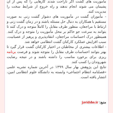
مأموریت های گشت اگر ناراحت شدند کارهایی را که پس از آن
پشیمان می شوند انجام ندهند و راه خروج از شرایط سخت را
مدیریت کنند.
- مأموران گشت در مأموریت های دشوار گشت زنی به صورت
مستقیم با همکاران به دنبال حل مسئله باشند و در زمان گشت زنی و
ارتباط با مراجعان، منظور طرف مقابل را کاملاً متوجه و درک کنند تا
بتوانند به سرعت جو حاکم بر محل مأموریت را متوجه و درک کنند.
همینطور درک احساسات مراجعان، انتقادپذیری و پرهیز از عصبانیت،
سبب افزایش عملکرد کارکنان گشت انتظامی خواهد شد.
- اطلاعات بیشتری از مخاطبان در اختیار کارکنان گشت قرار گیرد تا
بهتر بتوانند احساسات طرف مقابل را متوجه شوند و فرصت
برنامه
ریزی برای برخورد مناسب را داشته باشند و در نتیجه رضایت
شهروندان را کسب کنند.
نتایج این پژوهش بهار سال ۱۳۹۹ در آخرین شماره نشریه علمی
«فصلنامه انتظام اجتماعی» وابسته به دانشگاه علوم انتظامی امین،
انتشار یافته است.
منبع:
javidsho.ir