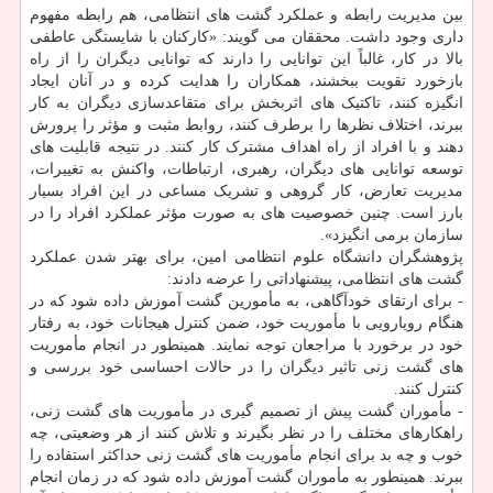
بین مدیریت رابطه و عملکرد گشت های انتظامی، هم رابطه مفهوم
داری وجود داشت. محققان می گویند: «کارکنان با شایستگی عاطفی
بالا در کار، غالباً این توانایی را دارند که توانایی دیگران را از راه
بازخورد تقویت ببخشند، همکاران را هدایت کرده و در آنان ایجاد
انگیزه کنند، تاکتیک های اثربخش برای متقاعدسازی دیگران به کار
ببرند، اختلاف نظرها را برطرف کنند، روابط مثبت و مؤثر را پرورش
دهند و با افراد از راه اهداف مشترک کار کنند. در نتیجه قابلیت های
توسعه توانایی های دیگران، رهبری، ارتباطات، واکنش به تغییرات،
مدیریت تعارض، کار گروهی و تشریک مساعی در این افراد بسیار
بارز است. چنین خصوصیت های به صورت مؤثر عملکرد افراد را در
سازمان برمی انگیزد».
پژوهشگران دانشگاه علوم انتظامی امین، برای بهتر شدن عملکرد
گشت های انتظامی، پیشنهاداتی را عرضه دادند:
- برای ارتقای خودآگاهی، به مأمورین گشت آموزش داده شود که در
هنگام رویارویی با مأموریت خود، ضمن کنترل هیجانات خود، به رفتار
خود در برخورد با مراجعان توجه نمایند. همینطور در انجام مأموریت
های گشت زنی تاثیر دیگران را در حالات احساسی خود بررسی و
کنترل کنند.
- مأموران گشت پیش از تصمیم گیری در مأموریت های گشت زنی،
راهکارهای مختلف را در نظر بگیرند و تلاش کنند از هر وضعیتی، چه
خوب و چه بد برای انجام مأموریت های گشت زنی حداکثر استفاده را
ببرند. همینطور به مأموران گشت آموزش داده شود که در زمان انجام