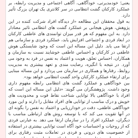
یعنی؛ خودمدیرتی، خودآگاهی، آگاهی اجتماعی و مدیریت رابطه، بر
عملکرد کارکنان گشت انتظامی در سر کلانتری یک تهران بزرگ تأثیر
دارد.
به قول محققان این مطالعه «از دیدگاه افراد شرکت کننده در این
پژوهش، هوش هیجانی بر عملکرد گشت های انتظامی تاثیر معنادار
دارد. به این مفهوم که هر قدر میزان توانمندی های عاطفی کارکنان
در ابعاد فردی و اجتماعی افزایش یابد، عملکرد فردی و سازمانی هم
ارتقا می یابد. دلیل این مساله این است که وجود شایستگی هوش
عاطفی در کارکنان و احساس عاطفی خوشایند نسبت به سازمان و
همکاران، احساس تعلق، هویت و اعتماد به نفس در فرد به وجود می
آورد. در نتیجه با انگیزه، رضایت مندی و تعهد بیشتری به مدیریت
روابط، رفتارها و همکاری در سازمان می پردازد و این مساله مبنایی
برای ارتقاء عملکرد کارکنان واحد گشت انتظامی خواهد بود».
بین خودآگاهی و عملکرد گشت های انتظامی رابطه مفهوم داری
وجود داشت. پژوهشگران می گویند: «دلیل این مساله این است که
افراد با خودآگاهی بالا توانایی شناخت نقاط قوت و محدودیت های
خویش و درک مناسب از توانایی های افراد مقابل را دارند و این مورد
خودآگاهی عاطفی، دقت در خودارزیابی و اعتماد به نفس را بگونه ای
در آنها تقویت می کند که با توسعه روش های ارتباطی مناسب با
دیگران، عملکرد افراد را در سازمان ارتقا می دهد. به عبارتی فردی
که از روحیات و احساسات خود آگاه است توانایی بیشتری در استفاده
از خصوصیت های درونی و فردی در تعاملات مثبت رفتاری برای