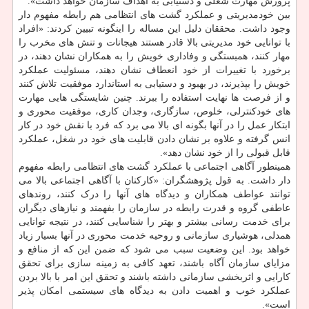
پرورش مهارت شغلی و دستیابی به اهداف سازمان خواهد داشت».
بین خودمدیریتی و عملکرد گشت های انتظامی هم رابطه مفهوم دار
وجود داشت. محققان دلیل این مساله را اینگونه تبیین کردند: «افراد
با توانایی خود مدیریتی بالا قادر هستند هیجانات و تنش های مخرب را
مهار کنند، همبستگی و وفاداری خویش را به همکاران نشان دهند، در
برخورد با تغییرات از خود انعطاف نشان دهند، مسئولیت عملکرد
خویش را بپذیرند، در بهبود و دستیابی به استاندارد موفقیت تلاش کنند
و از فرصت ها نهایت استفاده را ببرند. چنین شایستگی هایی مهارت
های خودکنترلی، خلوص، سازگاری، وجدان کاری، موفقیت محوری و
ابتکار عمل را در آنها بگونه ای بالا می برد که فرد با نقش خود در کار
انس گرفته و علاوه بر نشان دادن قابلیت های خود در شغل، عملکرد
قابل قبولی را از خود نشان دهد».
همینطور آگاهی اجتماعی با عملکرد گشت های انتظامی رابطه مفهوم
دار داشت. به قول پژوهشگران: «کارکنان با آگاهی اجتماعی بالا می
توانند عواطف همکاران و دیدگاه های آنها را درک کنند، روندهای
عاطفی گروه و قدرت رابطه در سازمان را بفهمند و نیازهای دیگران
برای خدمت رسانی بیشتر و بهتر را شناسایی کنند، در نتیجه توانایی
همدلی، هوشیاری سازمانی و روحیه خدمت محوری در آنها بسیار زیاد
خواهد بود. این وضعیت سبب می شود که ضمن این که از منافع و
مزایای سازمان آگاه باشند، تعهد کافی به زمینه سازی برای تحقق
کارایی و اثربخشی سازمانی داشته باشند و تحقق این امر با بالا بردن
عملکرد خوب و اهمیت دادن به دیدگاه های سیستمی امکان پذیر
است».