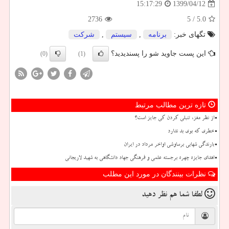
1399/04/12
15:17:29
2736
/ 5
5.0
تگهای خبر:
برنامه
,
سیستم
,
شركت
این پست جاوید شو را پسندیدید؟
(0)
(1)
تازه ترین مطالب مرتبط
از نظر مغز، تنبلی کردن کی جایز است؟
خطری که بوی بد ندارد
بارندگی شهابی برساوشی اواخر مرداد در ایران
اهدای جایزه چهره برجسته علمی و فرهنگی جهاد دانشگاهی به شهید لاریجانی
نظرات بینندگان در مورد این مطلب
لطفا شما هم
نظر دهید