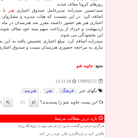
روزهای کرونا معاف شدند.
سیدحسین سیدزاده مدیرعامل صندوق اعتباری
هنر
با ب
اضافه کرد: در این نشست که هیات مدیره و مشاروان
اعتباری هنر هم حضور داشتند مقرر شد هنرمندان در ماه 
این بخشودگی می شوند.
نیازی به مراجعه حضوری هنرمندان نیست و صندوق اعتباری ه
منبع:
جاوید شو
1399/02/21
23:13:18
تگهای خبر:
فرهنگ
,
هنر
,
هنرمند
این پست جاوید شو را پسندیدید؟
(0)
(1)
تازه ترین مطالب مرتبط
برگزاری مراسم بزرگداشت سالروز بازدید رهبر شهید از پژوهشگاه رویان
گدایی تأیید در اینستاگرام و ایکس، عزت را می کشد