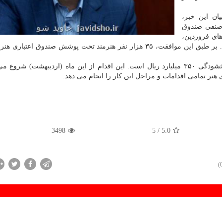
یان این خبر،
 صنفی صندوق
های فروردین،
اردیبهشت و خرداد از پرداخت سهم بیمه خود معاف شوند. بر طبق این موافقت، ۳۵ هزار نفر هنرمند تحت پوشش صندوق 
سیدزاده اضافه کرد: مبلغ اعتباری تخصیص یافته به این بخشودگی ۳۵۰ میلیارد ریال است. این اقدام از این ماه (اردیبهشت)
نر تمامی اقدامات و مراحل این کار را انجام می دهد.
3498
/ 5
5.0