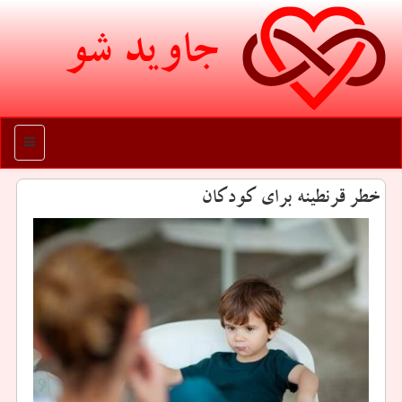
جاوید شو
منو
خطر قرنطینه برای كودكان