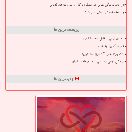
اوج یک بارندگی شهابی غیر منتظره با گذر از بین زباله های فضایی
چرا معده خودش را هضم نمی کند؟
پربحث ترین ها
راهنمای نهایی و کامل انتخاب اولین پیپ
خطری که بوی بد ندارد
پشت پرده علمی آتشسوزی های اروپا
بارندگی شهابی برساوشی اواخر مرداد در ایران
جدیدترین ها