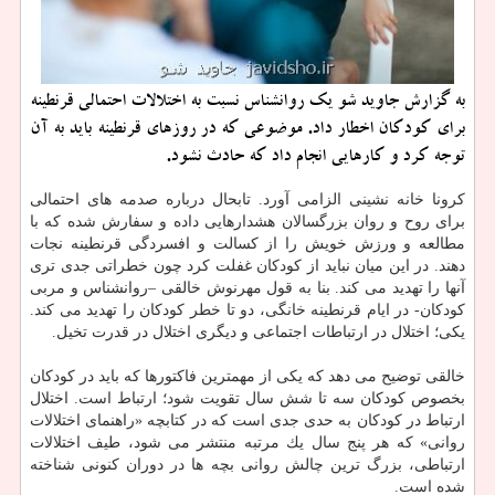
به گزارش جاوید شو یك روانشناس نسبت به اختلالات احتمالی قرنطینه
برای كودكان اخطار داد. موضوعی كه در روزهای قرنطینه باید به آن
توجه كرد و كارهایی انجام داد كه حادث نشود.
كرونا خانه نشینی الزامی آورد. تابحال درباره صدمه های احتمالی
برای روح و روان بزرگسالان هشدارهایی داده و سفارش شده كه با
مطالعه و ورزش خویش را از كسالت و افسردگی قرنطینه نجات
دهند. در این میان نباید از كودكان غفلت كرد چون خطراتی جدی تری
آنها را تهدید می كند. بنا به قول مهرنوش خالقی –روانشناس و مربی
كودكان- در ایام قرنطینه خانگی، دو تا خطر كودكان را تهدید می كند.
یكی؛ اختلال در ارتباطات اجتماعی و دیگری اختلال در قدرت تخیل.
خالقی توضیح می دهد كه یكی از مهمترین فاكتورها كه باید در كودكان
بخصوص كودكان سه تا شش سال تقویت شود؛ ارتباط است. اختلال
ارتباط در كودكان به حدی جدی است كه در كتابچه «راهنمای اختلالات
روانی» كه هر پنج سال یك مرتبه منتشر می شود، طیف اختلالات
ارتباطی، بزرگ ترین چالش روانی بچه ها در دوران كنونی شناخته
شده است.