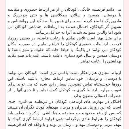
می دانیم قرنطینه خانگی، كودكان را از هر ارتباط حضوری و مكالمه
با دوستان، همسن و سالان، همكلاسی ها و حتی پدربزرگ و
مادربزرگ ها منع كرده است برای همین بنا به تاكید این روانشناس و
تسهیل گر كودكان، احتمال صدمه به ارتباطات اجتماعی كودكان می
شود اما والدین می‎توانند شدت آنرا به حداقل برسانند.
برای مثال بهتر است تلاش نماییم با رعایت فاصله، در بعضی روزها،
فرصت ارتباطات حضوری كودكان را فراهم نماییم. در صورت امكان
كودكان می توانند در پاكینگ یا حیاط خانه كه خلوت و تمیز باشد؛ با
دوستان همسن و سال خود دیداری داشته باشند. البته باید همه نكات
بهداشتی را رعایت نمایند.
ارتباط مجازی هم راهكار دست یافتنی تری است. كودكان می توانند
با دوستان و نزدیكان خود تماس ارتباط مجازی داشته باشند. این
روزها خوشبختاه تماس تصویری بسیار رایج شده كه می تواند برای
تقویت مهارت ارتباط گیری به كودكان كمك نماید و تا حدی آنها را از
خطرات احتمالی مصون بدارد.
اختلال در مهارت های ارتباطی كودكان در قرنطینه به قدری جدی
است كه این روزها، مدیران و مربیان مهدهای كودك نگران آن هستند
كه پس از رفع محدودیت و ممنوعیت هیا ناشی از كرونا؛ چطور باید
كودكان را شرایط عادی برگردانند چون فرایند ارتباط گیری كودك با
مهد، مربی و دوستان مهد و... زمان بر بوده و با وقفه ای كه قرنطینه