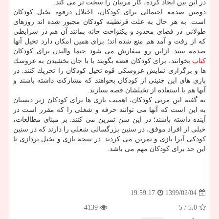
در این بین ایجاد كرده، كار مربیان را سخت تر می كند.
دومین صدمه احتمالی برای كودكان، اختلال درقوه تخیل كودكان
است. به هر حال به علت قرنطینه كودكان مجبور شده اند روزهای
طولانی در فضای محدود و یكنواخت خانه بمانند آن هم در شرایطی
كه از رفت و آمد هم منع شده اند؛ برای همین امكان دارد تخیل آنها
صدمه ببیند. ازاین رو سفارش می شود حتما والیدن برای كودكان
كتاب
بخوانند، برای كودكان قصه بگویند یا با جان بخشیدن به عروسك
ها و برگزاری نمایش عروسكی قوه تخیل كودكان را تحریك كنند. در
بازی های این چنینی از كودكان بخواهند كه مشاركت داشته باشند و
آنها هم با استفاده از تخیلشان قصه بسازند.
به گفته این مربی كودكان، اهمیت بازی ها برای كودكان زیر دبستان
به این است كه آنها می توانند حرفه و شغلی را كه مقرر است در
آینده داشته باشند؛ در این سن تمرین می كنند. بر مبنای مطالعات،
خیلی از افراد موفق، در سنین بزرگسالی شغلی را دارند كه در سنین
كودكی آنرا بازی و تمرین می كردند. در نتیجه بازی و تخیل پردازی تا
این حد برای كودكان مهم می باشد.
1399/02/04
19:59:17
4139
/ 5
5.0