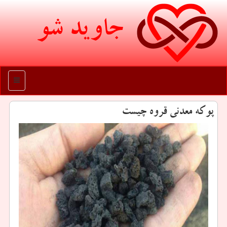
جاوید شو
منو
پوكه معدنی قروه چیست