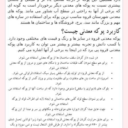
بیشتری نسبت به پوکه های معدنی دیگر برخوردار است به گونه ای
که برخی از آنها به راحتی در سطح آب شناور می ‌مانند. پوکه های
معدنی شهرستان قروه مناسب ترین پوکه برای استفاده در سازه های
مهم و بزرگ مانند سد، برج، فروشگاه ها و ساختمان ها هستند
کاربرد پوکه معدنی چیست؟
پوکه معدنی قروه در سایز ها و رنگ و قیمت های مختلفی وجود دارد.
با کسب دانش و تجربه بیشتر و بیشتر می‌ توان به کاربرد های پوکه
معدنی قروه پی برد که در اینجا به برخی از آنها اشاره می ‌کنیم.
در شیب دار کردن سقف ساختمان ها از پوکه معدنی استفاده می ‌شود.
برای هم سطح نمودن کف طبقات ساختمان و یا مکان های عبور و مرور از پوکه معدنی
استفاده می‌ شود.
از پوکه معدنی قروه در تولید بلوک سقفی بسیار سبک استفاده فراوانی می ‌شود.
امروزه در ساخت بتن های متفاوت برای مقاومت بیشتر و وزن کمتر از پوکه استفاده می‌
شود.
بلوک های (دیواری یا سقفی) متنوعی وجود دارد که در ساخت آنها از پوکه استفاده می
‌شود.
برای پر نمودن سطح لوله کشی ‌های ساختمانی و ایجاد لایه ای اطراف لوله از پوکه
استفاده می ‌شود.
جهت عایق صدا کردن دیواره های موتورخانه و مکانهای پر سر و صدا از این پوکه
معدنی استفاده می‌ شود.
برای عایق حرارت کردن از پوکه معدنی قروه استفاده می‌ شود زیرا توانایی تحمل دمای
بیشتر از ۷۶۰ درجه سانتیگراد را دارد. از طرفی قابل اشتعال نیست و نمی سوزد و یک