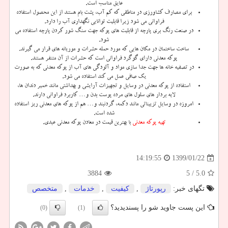
عایق مناسب است.
برای مصارف کشاورزی در مناطقی که کم آب، پشت بام هستند از این محصول استفاده
فراوانی می شود زیرا قابلیت توانایی نگهداری آب را دارد.
در صنعت رنگ بری پارچه از قابلیت های پوکه جهت سنگ شور کردن پارچه استفاده می
‌شود.
ساخت ساختمان در مکان هایی که مورد حمله حشرات و موریانه های قرار می‌ گیرند.
پوکه معدنی دارای گوگرد فراوانی است که حشرات از آن متنفر هستند.
در تصفیه خانه ها جهت جدا سازی مواد و آلودگی های آب از پوکه معدنی که به صورت
یک صافی عمل می کند استفاده می‌ شود.
استفاده از پوکه معدنی در وسایل و تجهیزات آرایشی و بهداشتی مانند خمیر دندان ها،
لایه بردار های سلول های مرده پوست بدن و… کاربرد فراوانی دارند.
امروزه در وسایل تزییناتی مانند دکمه، گردنبند و… هم از پوکه های معدنی ریز استفاده
شده است.
تهیه پوکه معدنی
با بهترین قیمت در معادن پوکه معدنی عبدی.
1399/01/22
14:19:55
3884
/ 5
5.0
تگهای خبر:
رپورتاژ
,
كیفیت
,
خدمات
,
متخصص
این پست جاوید شو را پسندیدید؟
(0)
(1)