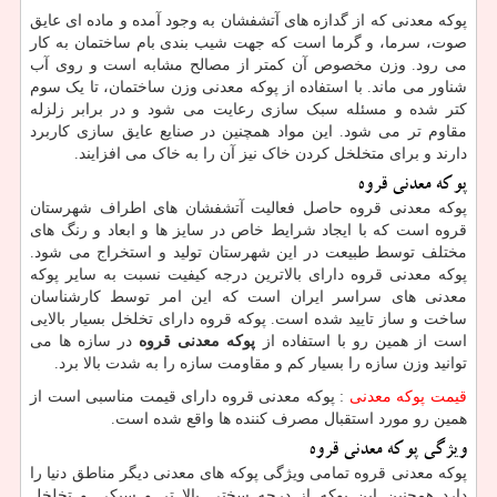
پوکه معدنی که از گدازه‌ های آتشفشان به وجود آمده و ماده ‌ای عایق
صوت، سرما، و گرما است که جهت شیب بندی بام ساختمان به کار
می ‌رود. وزن مخصوص آن کمتر از مصالح مشابه است و روی آب
شناور می‌ ماند. با استفاده از پوکه معدنی وزن ساختمان، تا یک سوم
کتر شده و مسئله سبک سازی رعایت می شود و در برابر زلزله
مقاوم ‌تر می ‌شود. این مواد همچنین در صنایع عایق سازی کاربرد
دارند و برای متخلخل کردن خاک نیز آن را به خاک می ‌افزایند.
پوکه معدنی قروه
پوکه معدنی قروه حاصل فعالیت آتشفشان های اطراف شهرستان
قروه است که با ایجاد شرایط خاص در سایز ها و ابعاد و رنگ های
مختلف توسط طبیعت در این شهرستان تولید و استخراج می ‌شود.
پوکه معدنی قروه دارای بالاترین درجه کیفیت نسبت به سایر پوکه
معدنی های سراسر ایران است که این امر توسط کارشناسان
ساخت و ساز تایید شده است. پوکه قروه دارای تخلخل بسیار بالایی
است از همین رو با استفاده از
پوکه معدنی قروه
در سازه ها می
‌توانید وزن سازه را بسیار کم و مقاومت سازه را به شدت بالا برد.
قیمت پوکه معدنی
: پوکه معدنی قروه دارای قیمت مناسبی است از
همین رو مورد استقبال مصرف کننده ها واقع شده است.
ویژگی پوکه معدنی قروه
پوکه معدنی قروه تمامی ویژگی پوکه های معدنی دیگر مناطق دنیا را
دارد همچنین این پوکه از درجه سختی بالا تر و سبکی و تخلخل