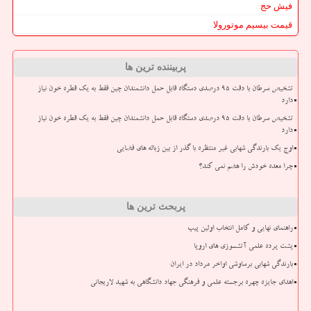
فیش حج
قیمت بیسیم موتورولا
پربیننده ترین ها
تشخیص سرطان با دقت ۹۵ درصدی دستگاه قابل حمل دانشمندان چین فقط به یک قطره خون نیاز
دارد
تشخیص سرطان با دقت ۹۵ درصدی دستگاه قابل حمل دانشمندان چین فقط به یک قطره خون نیاز
دارد
اوج یک بارندگی شهابی غیر منتظره با گذر از بین زباله های فضایی
چرا معده خودش را هضم نمی کند؟
پربحث ترین ها
راهنمای نهایی و کامل انتخاب اولین پیپ
پشت پرده علمی آتشسوزی های اروپا
بارندگی شهابی برساوشی اواخر مرداد در ایران
اهدای جایزه چهره برجسته علمی و فرهنگی جهاد دانشگاهی به شهید لاریجانی