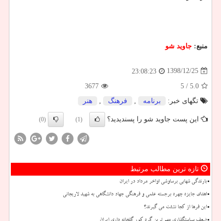
منبع:
جاوید شو
1398/12/25
23:08:23
3677
/ 5
5.0
تگهای خبر:
برنامه
,
فرهنگ
,
هنر
این پست جاوید شو را پسندیدید؟
(0)
(1)
تازه ترین مطالب مرتبط
بارندگی شهابی برساوشی اواخر مرداد در ایران
اهدای جایزه چهره برجسته علمی و فرهنگی جهاد دانشگاهی به شهید لاریجانی
این فرها از کجا نشئت می گیرند؟
ضعف سیاستگذاری مهم ترین گره کور گلخانه داری ایران