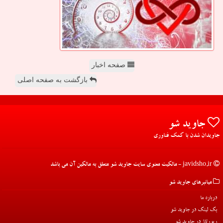
صفحه اخبار
بازگشت به صفحه اصلی
جاوید شو
جاویدان شدن با کمک فناوری
javidsho.ir - مالکیت معنوی سایت جاوید شو متعلق به مالکین آن می باشد
میانبرهای جاوید شو
درباره ما
بک لینک در جاوید شو
رپورتاژ در جاوید شو