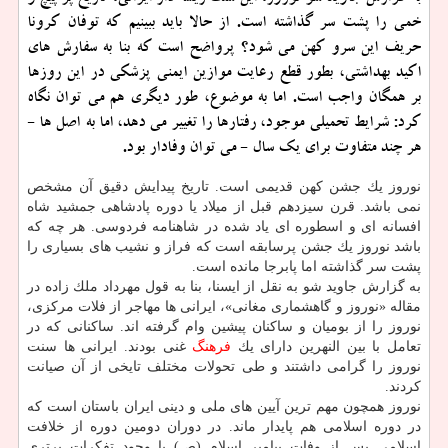
خمی را پشت سر گذاشته است. از حالا باید ببینیم كه توفان كرونا
حریف این سرو كهن می شود؟ پرواضح است كه بنا به سفارش های
اكید بهداشتی، بطور قطع رعایت موازین ایمنی پزشكی در این روزها
بر همگان واجب است. اما به موضوع، طور دیگری هم می توان نگاه
كرد: شرایط تحمیلی موجود، رفتارها را تغییر می دهد، اما به اصل ها -
هر چند متفاوت برای یك سال - می توان وفادار بود.
نوروز یك جشن كهن قدیمی است. تاریخ پیدایش دقیق آن مشخص
نمی باشد. قرن سیزدهم قبل از میلاد یا دوره پادشاهی جمشید شاه
افسانه ای و اسطوره ای یاد شده در شاهنامه فردوسی. هر چه كه
باشد نوروز یك جشن پرسابقه است كه فراز و نشیب های بسیاری را
پشت سر گذاشته اما پابرجا مانده است.
به گزارش جاوید شو به نقل از ایسنا، بنا به قول مهرداد ملك زاده در
مقاله «نوروز و گاهشماری مغانی»، ایرانی ها مهاجر از فلات مركزی،
نوروز را از بومیان و ساكنان پیشین وام گرفته اند. ساكنانی كه در
تعامل با بین النهرین دارای یك
فرهنگ
غنی بودند. ایرانی ها سنت
نوروز را گرامی داشتند و طی تحولات مختلف تایخی از آن صیانت
كردند.
نوروز همچون مهم ترین آیین های ملی و دینی ایران باستان است كه
در دوره اسلامی هم پایدار ماند. در دوران دومین دوره از خلافت
اسلامی پس از وفات پیامبر اسلام (ص) با وجود تفكرات برتری