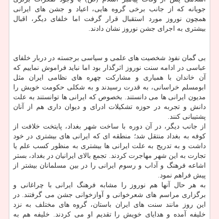
جویانه كه از جانب برخی گروه هایی، اعیاد و جشن های ایرانی
همچون نوروز مورد استقبال قرار گرفت اما خلفای دیگر، اقبال
بیشتری به اجرای جشن نوروز نشان دادند.
بی گمان نفوذ شخصیت های علمی و سیاسی برجسته در دربار خلفای
عباسی در ادامه سنت نوروز اثرگذار بود اما نباید فراموش نماییم كه
آن خاندان با همیاری و مشاركت چهره های نظامی ایران مثل
ابومسلم خراسانی، به قدرت رسیدند و به شكلی حكومت خویش را
مدیون ایرانی ها می دانستند. بخصوص كه ایرانی ها توانستند به علت
دانش و تجربه در حوزه تشكیلات ادرای و دیوان داری هم از آنان
پشتیبانی كنند.
از جانب دیگر، در آن دوره با ساخت شهر بغداد، پایتخت خلافت از
كوفه به بغداد منتقل شد؛ منطقه ای كه ایرانی های بیشتری در خود
داشت و به تدریج به علت ایرانی ها بیشتری به منظور كسب علم یا
تجارت به این شهر مهاجرت كردند. تجمع بالای ایرانیان در بغداد، بستر
اشاعه فرهنگ و آداب و رسوم ایرانی را در بین مسلمانان بیشتر از
پیش فراهم نمود.
به هر حال آنها هم نوروز را مشابه فرهنگ ایرانی با چراغانی و
برگزاری مراسم های شعرخوانی و آوازخوانی جشن می گرفتند. در
این روز مانند سنت های ایران باستان، گروه های مختلف به نزد
خلیفه آمده و هدایای خویش را تقدیم او می كردند. خلیفه هم به