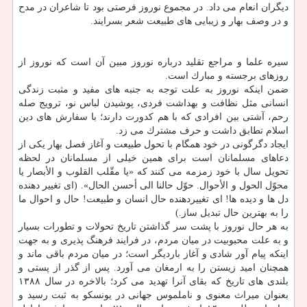
دیگران انعام می داد. در مجموع نوروز فرصتی بود تا شاعران در مدح
و در وصف بهار و زیبایی های طبیعت شعر بسرایند.
سیره علما و مراجع تقلید درباره نوروز مبین آن است كه نوروز از
روزهای برجسته و مبارك است.
ضمن اینكه نوروز به علت توجه به جنبه های مفید و مثبت زندگی
انسانی مثل نظافت و بهداشت فردی، پوشیدن لباس نو، ترویج صله
رحم، آشتی بین افرادی كه با هم كدورت دارند؛ با سفارش های دین
اسلام تطابق داشت و حرف مشترك می زد.
ایجاد دگرگونی در خود همگام با تحول طبیعت و آغاز فصل بهار یكی از
دعاهای مسلمانان است برای همین خیلی از مسلمانان در لحظه
تحویل سال با خود زمزمه می كنند كه «یا مقّلب القلوب و الأبصار یا
محوّل الحول و الأحوال. حوّل حالنا الی أحسن الحال». (ای تغییر دهنده
دل ها و دیده ها! ای تغییردهنده حال انسان و طبیعت! حال و احوال ما
را به بهترین حال تبدیل ساز.)
به هر حال نوروز با پشت سر گذاشتن تاریخ تحولات و تطورات بسیار
و به علت محبوبیت در میان مردم، در فرایند فرهنگ پذیری و به جهت
اینكه پیام آور شادی و آغاز باردیگر است؛ در میان مردم باقی ماند و
همچنان امید زیستن را به ارمغان می آورد. پس از گذر از پستی و
بلندی های تاریخ كه بقای آنرا تهدید می كرد؛ بالاخره در سال ۱۳۸۸
بعنوان میراث معنوی و ناملموس جهانی در یونسكو به ثبت رسید و