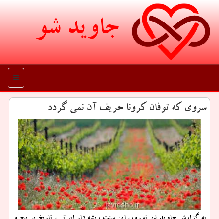
جاوید شو
منو
سروی كه توفان كرونا حریف آن نمی گردد
به گزارش جاوید شو نوروز، این سنت ریشه دار ایرانی، تاریخ پر پیچ و