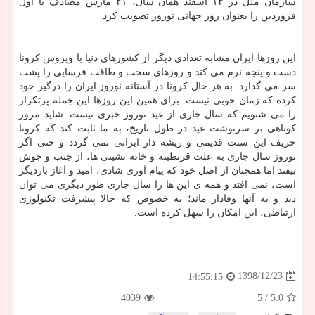
سازمان ملل در ۱۴ اسفند همان سال، ۲۱ مارس مصادف با اول
فروردین را بعنوان روز جهانی نوروز تصویب كرد.
این روزها ایران مشابه تعدادی دیگر از كشورهای دنیا با ویروس كرونا
دست و پنجه نرم می كند و روزهای سخت و طاقت فرسایی را پشت
سر می گذارد. به هر حال كرونا در آستانه نوروز ایران را درگیر خود
كرده كه زمان خوبی نیست. برای همین این روزها این جمله پرتكرار
را می شنویم كه سال جاری از عید نوروز خبری نیست. شاید مرور
كوتاهی بر سرنوشت عید در طول تاریخ، به ما ثابت كند كه كرونا
حریف این سنت قدیمی و ریشه دار ایرانی نمی گردد و حتی اگر
نوروز سال جاری به علت قرنطینه و خانه نشینی ها، از جنب و جوش
بیفتد اما همچنان از اصل خود كه پیام آوری شادی، امید و آغاز باردیگر
است، نمی افتد و همه ی این ها را سال جاری طور دیگری می توان
دید و به آنها وفادار ماند؛ به خصوص كه حالا پیشرفت تكنولوژی
ارتباطی، این امكان را سهل كرده است.
1398/12/23
14:55:15
4039
/ 5
5.0