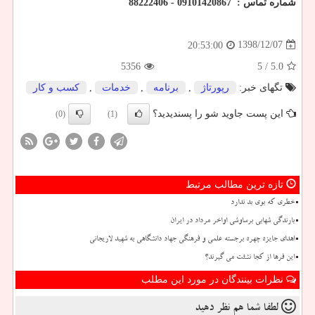
شماره تماس : 09101420867 - 88222406
1398/12/07
20:53:00
5356
/ 5
5.0
تگهای خبر:
رپورتاژ
,
برنامه
,
خدمات
,
كسب و كار
این پست جاوید شو را پسندیدید؟
(0)
(1)
تازه ترین مطالب مرتبط
خطری که بوی بد ندارد
بارندگی شهابی برساوشی اواخر مرداد در ایران
اهدای جایزه چهره برجسته علمی و فرهنگی جهاد دانشگاهی به شهید لاریجانی
این فرها از کجا نشئت می گیرند؟
نظرات بینندگان در مورد این مطلب
لطفا شما هم
نظر دهید