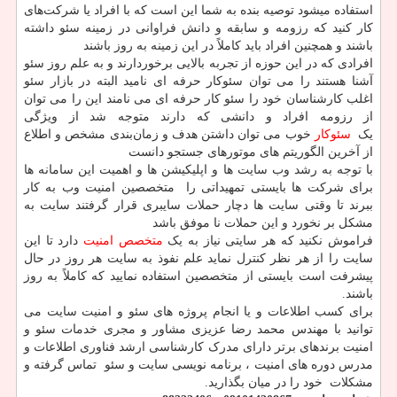
استفاده میشود توصیه بنده به شما این است که با افراد یا شرکت‌های
کار کنید که رزومه و سابقه و دانش فراوانی در زمینه سئو داشته
باشند و همچنین افراد باید کاملاً در این زمینه به روز باشند
افرادی که در این حوزه از تجربه بالایی برخوردارند و به علم روز سئو
آشنا هستند را می توان سئوکار حرفه ای نامید البته در بازار سئو
اغلب کارشناسان خود را سئو کار حرفه ای می نامند این را می توان
از رزومه افراد و دانشی که دارند متوجه شد از ویژگی
یک
سئوکار
خوب می توان داشتن هدف و زمان‌بندی مشخص و اطلاع
از آخرین الگوریتم های موتورهای جستجو دانست
با توجه به رشد وب سایت ها و اپلیکیشن ها و اهمیت این سامانه ها
برای شرکت ها بایستی تمهیداتی را متخصصین امنیت وب به کار
ببرند تا وقتی سایت ها دچار حملات سایبری قرار گرفتند سایت به
مشکل بر نخورد و این حملات نا موفق باشد
فراموش نکنید که هر سایتی نیاز به یک
متخصص امنیت
دارد تا این
سایت را از هر نظر کنترل نماید علم نفوذ به سایت هر روز در حال
پیشرفت است بایستی از متخصصین استفاده نمایید که کاملاً به روز
باشند.
برای کسب اطلاعات و یا انجام پروژه های سئو و امنیت سایت می
توانید با مهندس محمد رضا عزیزی مشاور و مجری خدمات سئو و
امنیت برندهای برتر دارای مدرک کارشناسی ارشد فناوری اطلاعات و
مدرس دوره های امنیت ، برنامه نویسی سایت و سئو تماس گرفته و
مشکلات خود را در میان بگذارید.