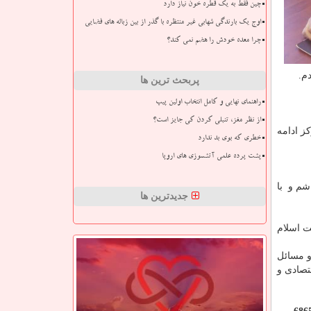
چین فقط به یک قطره خون نیاز دارد
اوج یک بارندگی شهابی غیر منتظره با گذر از بین زباله های فضایی
چرا معده خودش را هضم نمی کند؟
م.
پربحث ترین ها
راهنمای نهایی و کامل انتخاب اولین پیپ
از نظر مغز، تنبلی کردن کی جایز است؟
کز ادامه
خطری که بوی بد ندارد
پشت پرده علمی آتشسوزی های اروپا
شم و با
جدیدترین ها
ت اسلام
و مسائل
تصادی و