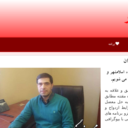
برنامه
ن
، اسلامشهر و
 می شویم.
 و علاقه به
 مقننه مطابق
 به حل معضل
یط ازدواج و
 برنامه های
ی با بیوگرافی