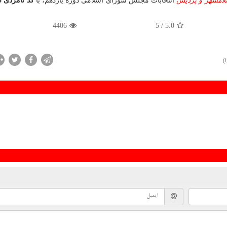
لامشهر و پردیس
انتخابات مجلس شورای اسلامی دوره یازدهم، با
کد نامزدی 6865
4406
/ 5
5.0