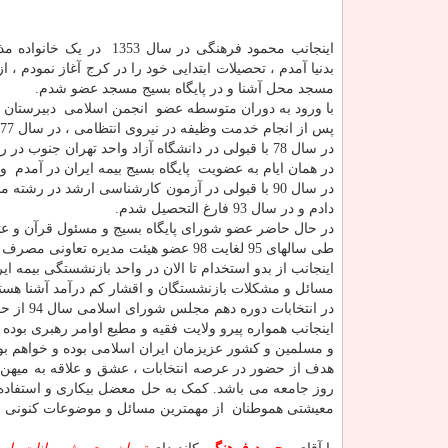
اینجانب محمود فرهنگی در سال 1353 در 
بدنیا آمدم ، تحصیلات ابتدایی خود را در کرج آغاز نمودم ، از
مسجد محل آشنا و در پایگاه بسیج مسجد عضو شدم.
با ورود به دوران متوسطه عضو انجمن اسلامی دبیرستان ش
پس از انجام خدمت وظیفه در نیروی انتظامی ، در سال 77 به استخدام شرکت سهامی بیمه ایران درآمدم .
در سال 78 با قبولی در دانشگاه آزاد واحد تهران جنوب در رشته مدیریت بیمه مقطع کارشناسی مشغول تحصیل شدم.
در همان ایام به عضویت پایگاه بسیج بیمه ایران در آمدم 
در سال 90 با قبولی در آزمون کارشناسی ارشد در رش
دادم و در سال 93 فارغ التحصیل شدم.
در حال حاضر عضو شورای پایگاه بسیج و مسئول قرآن و عت
طی سالهای 95 لغایت 98 عضو هیئت مدیره تعاونی مصرف کارکنان بیمه ایران بودم.
اینجانب از بدو استخدام تا الان در واحد بازنشستگی بیمه 
مسائل و مشکلات بازنشستگان و اقشار کم درآمد آشنا هست
در انتخابات دوره دهم مجلس شورای اسلامی سال 94 از حوزه انتخابیه تهران بطور مستقل کاندید شدم.
اینجانب همواره پیرو ولایت فقیه و مطیع اوامر رهبری بود
و مسلمین و کشور عزیزمان ایران اسلامی بوده و خواهم بو
هدف از حضور در عرصه انتخابات ، عشق و علاقه به میهن 
روز جامعه می باشد. کمک به حل معضل بیکاری و استفاده
معیشتی هموطنان از مهمترین مسائل و موضوعات کنونی ج