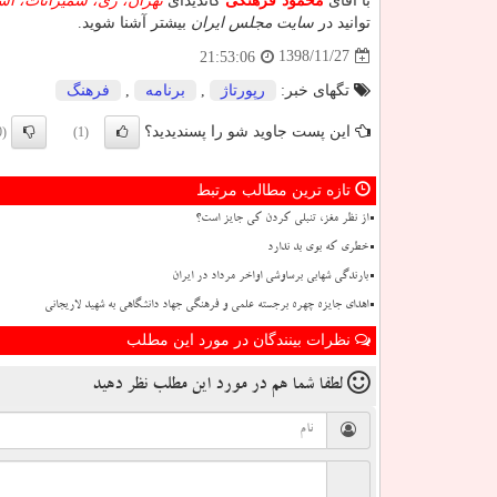
با آقای
محمود فرهنگی
کاندیدای
تهران، ری، شمیرانات، اس
توانید در
سایت مجلس ایران
بیشتر آشنا شوید.
1398/11/27
21:53:06
تگهای خبر:
رپورتاژ
,
برنامه
,
فرهنگ
این پست جاوید شو را پسندیدید؟
(0)
(1)
تازه ترین مطالب مرتبط
از نظر مغز، تنبلی کردن کی جایز است؟
خطری که بوی بد ندارد
بارندگی شهابی برساوشی اواخر مرداد در ایران
اهدای جایزه چهره برجسته علمی و فرهنگی جهاد دانشگاهی به شهید لاریجانی
نظرات بینندگان در مورد این مطلب
لطفا شما هم
در مورد این مطلب
نظر دهید