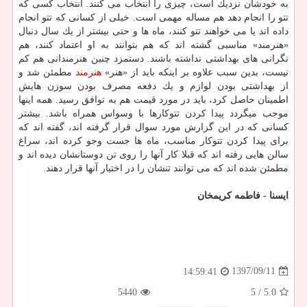
به خودشان نزدیك است، چیزی را انتخاب می كنند. انتخاب كسی كه
تتو را انجام دهد هم مساله مهمی است. خیلی از كسانی كه تتو انجام
داده اند یا می خواهند تتو كنند، ماه ها و حتی بیشتر از یك سال دنبال
«هنرمند» مناسبی گشته اند كه هم بتوانند به او اعتماد كنند، هم
نگرانی های بهداشتی نداشته باشند. دستمزد چنین هنرمندانی هم كم
نیست، بدین سبب علاوه بر اینكه باید از «هنر»
هنرمند
مطمئن شد و
از بهداشتی بودن لوازم و یك دفعه مصرف بودن سوزن هایش
اطمینان حاصل كرد، باید در مورد قیمت هم به توافق رسید. همه اینها
موجب میگردد پیدا كردن تتوكارها با وسواس همراه باشد. بیشتر
كسانی كه در این گزارش مورد سوال قرار گرفته اند، گفته اند كه
برای پیدا كردن تتوكار مناسب، ماه ها جست وجو كرده اند، سراغ
سالن هایی رفته اند كه قبلا كار آنها را روی تن دوستانشان دیده اند و
مطمئن شده اند كه می توانند تنشان را در اختیار آنها قرار دهند.
ایسنا - فاطمه كریمخان
1397/09/11
14:59:41
5440
/ 5
5.0