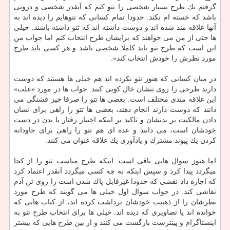
گرفتم یك طرح بسیار شخصی را تتو كنم كه آنقدر شخصی و درونی
باشد كه خسته ام نكند. حدودا تمام كسانی كه تتوهایم را دیده اند به
آنها علاقه مند شده اند و دوست داشته اند كه تتو داشته باشند. خیلی
ها حتی از من می خواهند كه برایشان طرح انتخاب كنم اما جواب من
این است كه طرح تتو باید كاملا شخصی باشد و هر كسی باید طرح
مورد نظرش را خودش انتخاب كند».
در میان كسانی كه هنوز تتو نكرده اند هم خیلی ها هستند كه دوست
دارند طرحی را روی تنشان خال كوبی كنند. جواب ها در مورد «علت»
این علاقه مندی مختلف است. بعضی ها تتو را صرفا چیز قشنگی می
دانند كه دوست دارند انجام دهند، بعضی ها تتو را راهی برای نشان
دادن مالكیت بر بدنشان و تاكید بر اینكه اختیار رفتار با بدن در دست
خودشان است، می دانند و عده ای هم تتو را راهی برای جاودانه
كردن یك پیوند مشترك و یادآوری یك علاقه عنوان می كنند.
اما هنوز سوال هایی باقی است. اینكه طرح مناسب تتو را از كجا
میگردد پیدا كرد و سپس اینكه به چه كسی میگردد آنقدر اعتماد كرد
كه اجازه داد نقشی كه حدودا غیرقابل پاك شدن است را روی تن آدم
نقاشی كند. در جواب سوال اول خیلی ها می گویند كه طرح مورد
نظرشان را از ذهنیت خودشان برداشت كرده اند، از كتاب هایی كه
خوانده اند یا تصاویری كه دیده اند. خیلی ها برای انتخاب طرح تتو به
اینستاگرام و پینترست بازگشت می كنند و از بین طرح هایی كه بیشتر