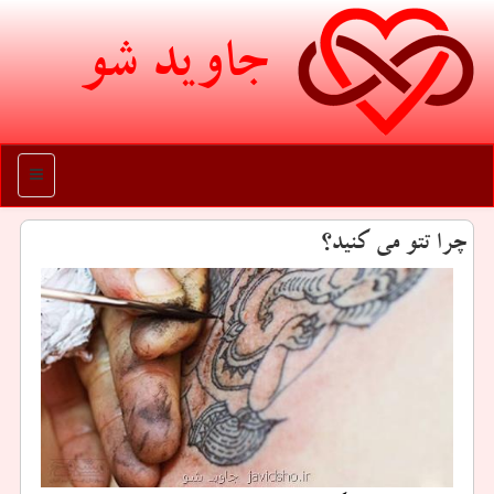
جاوید شو
منو
چرا تتو می كنید؟