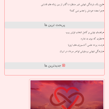
اوج یک بارندگی شهابی غیر منتظره با گذر از بین زباله های فضایی
چرا معده خودش را هضم نمی کند؟
پربحث ترین ها
راهنمای نهایی و کامل انتخاب اولین پیپ
خطری که بوی بد ندارد
پشت پرده علمی آتشسوزی های اروپا
بارندگی شهابی برساوشی اواخر مرداد در ایران
جدیدترین ها