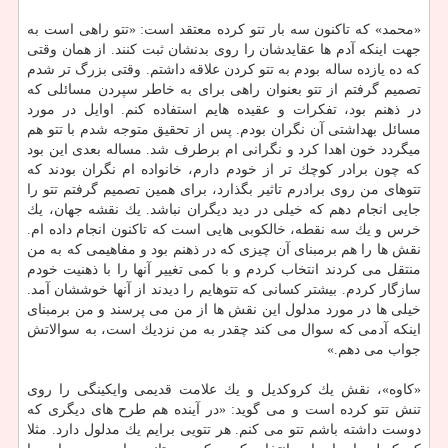
«محمد» كه تاكنون سه بار تتو كرده معتقد است: «تتو راهی است به
جهت اینكه آدم ها عقایدشان را روی بدنشان ثبت كنند. از همان وقتی
كه ده یازده ساله بودم به تتو كردن علاقه داشتم. وقتی بزرگ تر شدم
تصمیم گرفتم از تتو بعنوان راهی برای به خاطر سپردن مسائلی كه
در ذهنم بود، تفكرات و عقیده هایم استفاده كنم. اوایل در مورد
مسائل بهداشتی آن نگران بودم. پس از تحقیق متوجه شدم با تتو هم
میگردد خون اهدا كرد و نگرانی ام برطرف شد. مساله بعدی این بود
كه چون برادر كوچك تر از خودم دارم، خانواده ام نگران بودند كه
تتوهای من روی برادرم تاثیر بگذارد، برای همین تصمیم گرفتم تتو را
جایی انجام دهم كه خیلی در دید دیگران نباشد. یك نقشه جهان، یك
خرس و یك سه نقطه، خالكوبی هایی است كه تاكنون انجام داده ام.
نقش ها را هم برمبنای آن چیزی كه در ذهنم بود و مفاهیمی كه به من
منتقل می كردند انتخاب كردم و با كمی تغییر آنها را با ذهنیت خودم
سازگار كردم. بیشتر كسانی كه تتوهایم را دیدند از آنها خوششان آمد.
خیلی ها در مورد مدلول این نقش ها از من می پرسند و من برمبنای
اینكه آدمی كه سوال می كند چقدر به من نزدیك است، به سوالاتش
جواب می دهم.»
«كاوه»، نقش یك كروكدیل و یك علامت قدیمی وایكینگی را روی
تنش تتو كرده است و می گوید: «در آینده هم طرح های دیگری كه
دوست داشته باشم تتو می كنم. هر تتویی برایم یك مدلول دارد. مثلا