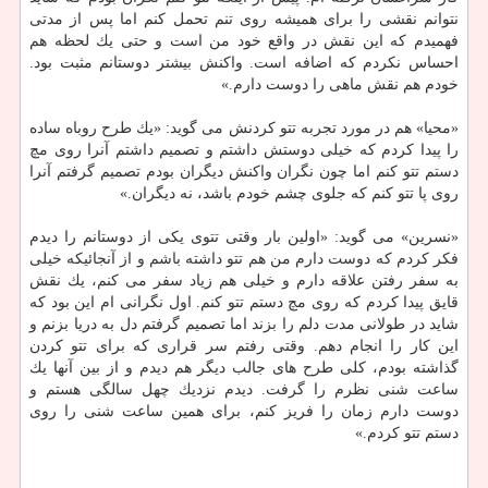
نتوانم نقشی را برای همیشه روی تنم تحمل كنم اما پس از مدتی
فهمیدم كه این نقش در واقع خود من است و حتی یك لحظه هم
احساس نكردم كه اضافه است. واكنش بیشتر دوستانم مثبت بود.
خودم هم نقش ماهی را دوست دارم.»
«محیا» هم در مورد تجربه تتو كردنش می گوید: «یك طرح روباه ساده
را پیدا كردم كه خیلی دوستش داشتم و تصمیم داشتم آنرا روی مچ
دستم تتو كنم اما چون نگران واكنش دیگران بودم تصمیم گرفتم آنرا
روی پا تتو كنم كه جلوی چشم خودم باشد، نه دیگران.»
«نسرین» می گوید: «اولین بار وقتی تتوی یكی از دوستانم را دیدم
فكر كردم كه دوست دارم من هم تتو داشته باشم و از آنجائیكه خیلی
به سفر رفتن علاقه دارم و خیلی هم زیاد سفر می كنم، یك نقش
قایق پیدا كردم كه روی مچ دستم تتو كنم. اول نگرانی ام این بود كه
شاید در طولانی مدت دلم را بزند اما تصمیم گرفتم دل به دریا بزنم و
این كار را انجام دهم. وقتی رفتم سر قراری كه برای تتو كردن
گذاشته بودم، كلی طرح های جالب دیگر هم دیدم و از بین آنها یك
ساعت شنی نظرم را گرفت. دیدم نزدیك چهل سالگی هستم و
دوست دارم زمان را فریز كنم، برای همین ساعت شنی را روی
دستم تتو كردم.»