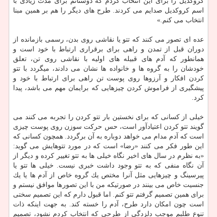
كروكدیل را برای این انتخاب كردم كه دوستانم برای مدت زیادی با
اسم كروكدیل صدایم می كردند. طرح های دیگر را هم بر همین مبنا
انتخاب می كنم.»
عده ای تصور می كنند كه تتو یا نقاشی روی بدن، رسمی بازمانده از
دوران قبل از تمدن و راهی برای برقراری ارتباط با خود است و
همانطور كه آدم های قبیله های اولیه با نقاشی روی تن، تعلق
خودشان را به گروه ها و خانواده ها نشان می دادند، میگردد با تتو
كردن افكار و آرزوها روی پوست تن راهی برای ارتباط با خود و
پیشگیری از فراموش كردن چیزهایی كه برایمان مهم می باشد، پیدا
كرد.
خیلی از كسانی كه برای نخستین بار تتو كردن را تجربه می كنند می
گویند تتو كردن اعتیادآور است، حس حركت سوزن روی پوست چیزی
است كه آدم مدام می خواهد دوباره به آن برگردد. همچون كسانی كه
این طور فكر می كنند «رضا» است كه در مورد تتوهایش می گوید:
«به نظرم در سال های اخیر نگاه خیلی ها به تتو تغییر كرده و دیگر از
آن نگاه منفی كه به تتو وجود داشت خبری نیست. خیلی ها تتو یا
پیرسینگ و چیزهایی مثل آنرا مختص یك گروه خاص از آدم ها یا یك
جنسیت خاص می بینند در صورتیكه من با این تصورها موافق نیستم و
برای همین تصمیم گرفتم تتو كنم. اما قبول دارم كه این تصمیم سختی
است چون امكان دارد طرح، آدم را خسته كند. به جهت اینكه ذات
تنوع طلبم موجب دلزدگی از طرحی كه انتخاب كردم نشود، تصمیم