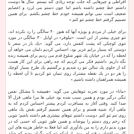
افراطی و چیزهایی كه جلب توجه زیادی كند نیستم. سال ها دوست
داشتم خط چشم داشته باشم اما چون دستم می لرزد و اعصابم
ضعیف است نمی توانم همیشه خودم خط چشم بكشم. برای همین
تصمیم گرفتم خط چشم تتو كنم.»
برای خیلی از مردم و بویژه آنها كه هنوز ۴۰ سالگی را رد نكرده اند،
تتو چیزی بیشتر از این است. «نیلوفر» در اوایل ۳۰ سالگی در مورد
تتوی كوچكی كه پشت كتفش دارد، می گوید: «یك بار در سفر با
دوستی كه بسیار برایم عزیز بود، احساس كردیم دلمان می خواهد آن
لحظه را كه در خیابان یك شهر شلوغ قدم می زدیم برای همیشه زنده
نگه داریم. داشتیم فكر می كردیم كه چه راهی برای این كار هست
كه از جلوی یك سالن تتو رد شدیم و برگشتیم یك طرح بسیار كوچك
را هر دو در یك نقطه مشترك روی تنمان تتو كردیم تا آن لحظه را
همیشه همراهمان داشته باشیم.»
«مانا» در مورد تجربه تتوهایش می گوید: «همیشه با مشكل نفس
تنگی درگیر بودم و همین سبب شده بود خیلی ها مرا ماهی قزل آلا
صدا كنند. وقتی آغاز به مسافرت كردم بیشتر احساس كردم كه به
ماهی آزاد شبیه هستم و برای همین تصمیم گرفتم نقش یك ماهی
روی تنم تتو كنم. دوست داشتم تتوهای بیشتری هم داشته باشم؛ تتویی
كه زخم روی دستم را بپوشاند و همین طور تتویی كه حسی كه در
مورد بدنم دارم را به من یادآوری كند اما فعلا به خاطر هزینه های این
كار سراغشان نرفته ام. پیش از اینكه تتو كنم نگران بودم كه شاید