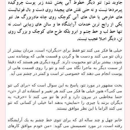
جاوید شو: تتو دیگر خطوط آبی پخش شده زیر پوست چروكیده
پیرمردها نیست و نه حتی نقش های پیچیده روی دست و بال فوتبالیست
های خارجی یا خال های آبی كوچك روی چانه مادربزرگ ها. تتو
یكی از رایج ترین خدمات آرایشگاه ها و سالن های زیبایی است. نه
تنها خط لب و خط چشم و ابرو بلكه طرح های كوچك و بزرگ روی
تن، دیگر اصلا عجیب نیست.
خیلی ها فكر می كنند تتو فقط برای «دیگران» است، مردان بیشتر از
زنان تتو می كنند و دست ها و گردن و قسمت هایی كه پوشانده نمی
شوند، بیشتر برای تتو محبوبیت دارند. گروه دیگری هم هستند كه دقیقا
از سمت دیگر به ماجرا نگاه می كنند و تتو را روی قسمت هایی از
پوست انجام می دهند كه خصوصی تر است و كمتر در چشم می آید.
بحث مشهور در مورد تتو، پاسخ به این سوال است كه «برای كی تتو
می كنی؟» هنوز خیلی ها فكر می كنند هر تغییر و استفاده ای از «تن»
حتما مخاطبی در بیرون دارد و آدم ها تتو می كنند تا «حرف» به
دیگران بزنند یا چیزی را «نمایش» بدهند اما خیلی از كسانی كه تتو
می كنند الزاما با این نظر موافق نیستند.
خانم چهل و چند ساله ای كه برای تتوی خط چشم به یك آرایشگاه
رفته است، در مورد تصمیمش می گوید: «من خودم موافق كارهای