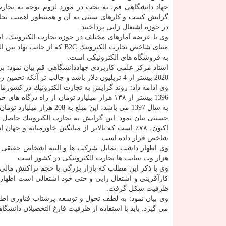
جهاد دانشگاهی قم، به بحث در مورد لزوم توجه به تجارت
گرایش كسب و كارهای سنتی به آن و همینطور اهمیت تجار
در حوزه اشتغال زایی پرداختند.
مبنای شاخص تجارت الكترونیك 
به فروشگاه های الكترونیكی است.
استاد مركز علمی كاربردی جهاددانشگاهی قم بیان نمود: بر 
2020 بیشتر از 4 تریلیون دلار باشد و جالب تر آنكه تخمین زده می شود تا سال 2040، 95٪ از كل خریدها، از راه تجارت الكترونیك صورت گیرد.
وی ادامه داد: روند گرایش به تجارت الكترونیك در كشورما
1396 بیشتر از ۱۳۸ هزار میلیارد تومان از راه
به سال 1397 می باشد، این مبلغ به 208 هزار میلیارد تومان رسیده است.
حسینی بیان نمود: این گرایش به تجارت الكترونیك حاصل
شاخص قرار داده است.
هزار وب سایت ها تجارت الكترونیكی در كشور است.
وی با ذكر این مطلب كه بازار بزرگی با حجم تراكنش مالی
ظرفیت شكل گرفت.
وی بیان نمود: به لطف تحول و توسعه پرشتاب فناوری اطل
می گیرد. باید با استفاده از ظرفیت فارغ التحصیلان دانشگ