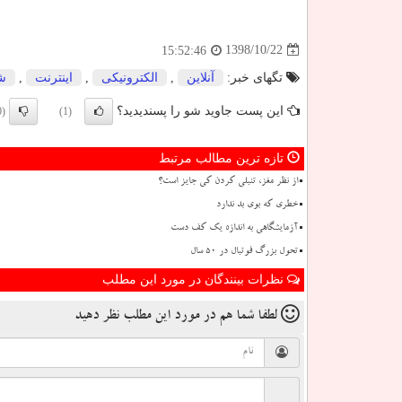
1398/10/22
15:52:46
تگهای خبر:
آنلاین
,
الكترونیكی
,
اینترنت
,
ش
این پست جاوید شو را پسندیدید؟
(0)
(1)
تازه ترین مطالب مرتبط
از نظر مغز، تنبلی کردن کی جایز است؟
خطری که بوی بد ندارد
آزمایشگاهی به اندازه یک کف دست
تحول بزرگ فوتبال در ۵۰ سال
نظرات بینندگان در مورد این مطلب
لطفا شما هم
در مورد این مطلب
نظر دهید