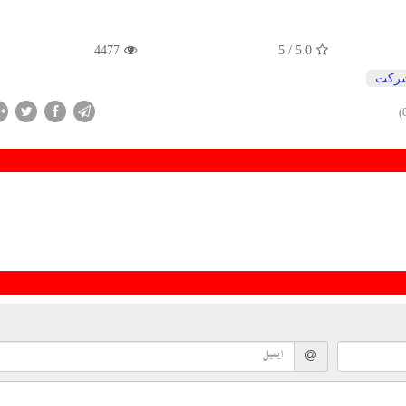
4477
/ 5
5.0
ركت