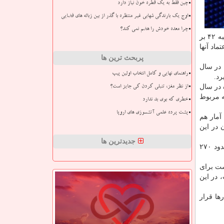
چین فقط به یک قطره خون نیاز دارد
اوج یک بارندگی شهابی غیر منتظره با گذر از بین زباله های فضایی
چرا معده خودش را هضم نمی کند؟
وی با عرضه آمارهای مختلف در حوزه تجارت الكترونیك، اظهار داشت: جهش ۷ پله ای رتبه جهانی ایران نسبت به سال ۲۰۱۸ و كسب رتبه ۴۲ بر
عتماد آنها
پربحث ترین ها
 در سال
راهنمای نهایی و کامل انتخاب اولین پیپ
 در سال
از نظر مغز، تنبلی کردن کی جایز است؟
 كه مربوط
خطری که بوی بد ندارد
پشت پرده علمی آتشسوزی های اروپا
آمار هم
ربر اینترنت، در زمره ۲۰ كشور برتر جهان در این
جدیدترین ها
وی اظهار داشت: تمایل شركت ها و البته اشخاص حقیقی به حضور در دنیای وب و فعالیت اقتصادی در این عرصه، كه گواه آن، وجود حدود ۲۷۰
ست برای
 آغاز سال 1398 به راه افتاده است، در این
ها قرار