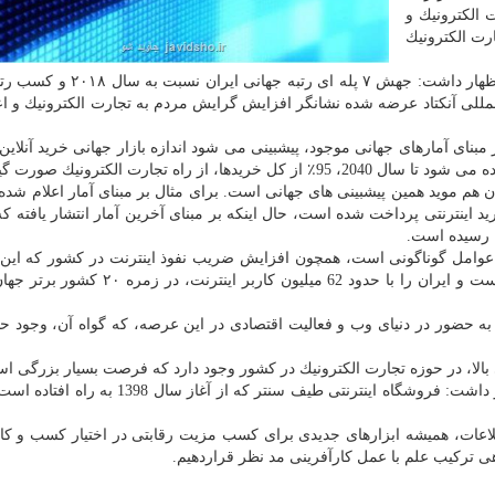
 الكترونیك و
ت الكترونیك
B2C كه از جانب نهاد بین المللی آنكتاد عرضه شده نشانگر افزایش گرایش مردم به تجارت الكترونیك و ا
مبنای آمارهای جهانی موجود، پیشبینی می شود اندازه بازار جهانی خرید آنلاین
ن هم موید همین پیشبینی های جهانی است. برای مثال بر مبنای آمار اعلام شده
 درگاه های خرید اینترنتی پرداخت شده است، حال اینكه بر مبنای آخرین آمار انتشار یافته
 عوامل گوناگونی است، همچون افزایش ضریب نفوذ اینترنت در كشور كه این 
اكنون، ۷۸٪ است كه بالاتر از میانگین خاورمیانه و جهان است و ایران را با حدود 62 میلیون كا
 بالا، در حوزه تجارت الكترونیك در كشور وجود دارد كه فرصت بسیار بزرگی ا
كارآفرینی و اشتغال زایی و حتی خود اشتغالی است اظهار داشت: فروشگاه اینترنتی طیف سنتر كه از
اعات، همیشه ابزارهای جدیدی برای كسب مزیت رقابتی در اختیار كسب و كار
اهی تركیب علم با عمل كارآفرینی مد نظر قراردهیم.