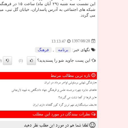
این نشست سه شنبه (۲۹ آبان 
شبكه های اجتماعی به آدرس پاسداران، خیابان گل نبی، میدا
می گردد.
1397/08/28
13:13:47
تگهای خبر:
برنامه
,
فرهنگ
این پست جاوید شو را پسندیدید؟
(0)
(1)
تازه ترین مطالب مرتبط
بارندگی شهابی برساوشی اواخر مرداد در ایران
اهدای جایزه چهره برجسته علمی و فرهنگی جهاد دانشگاهی به شهید لاریجانی
این فرها از کجا نشئت می گیرند؟
ضعف سیاستگذاری مهم ترین گره کور گلخانه داری ایران
نظرات بینندگان در مورد این مطلب
لطفا شما هم
در مورد این مطلب
نظر دهید