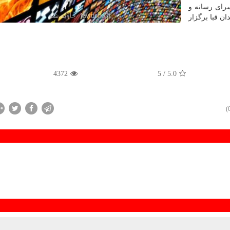
ماه) ساعت ۱۵ در فرهنگسرای رسانه و
ن قبا برگزار
4372
/ 5
5.0