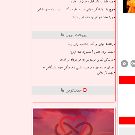
چین فقط به یک قطره خون نیاز دارد
اوج یک بارندگی شهابی غیر منتظره با گذر از بین زباله های فضایی
چرا معده خودش را هضم نمی کند؟
پربحث ترین ها
راهنمای نهایی و کامل انتخاب اولین پیپ
پشت پرده علمی آتشسوزی های اروپا
بارندگی شهابی برساوشی اواخر مرداد در ایران
اهدای جایزه چهره برجسته علمی و فرهنگی جهاد دانشگاهی به
شهید لاریجانی
جدیدترین ها